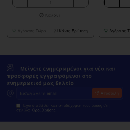
Aspire
Bar
K3
Series
Καλάθι
BVC
Strawberry
Tank
Kiwi
10ml/120ml
Αγόρασε Τώρα
Κάντε Ερώτηση
Αγόρασε 
Μείνετε ενημερωμένοι για νέα και
προσφορές εγγραφόμενοι στο
ενημερωτικό μας δελτίο
Εισαγάγετε
Αποστόλη
email
Έχω διαβάσει και αποδέχομαι τους όρους στη
σελίδα
Οροί Χρήσης