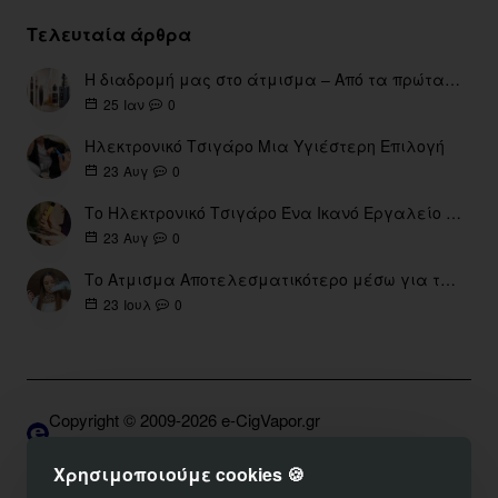
Τελευταία άρθρα
Η διαδρομή μας στο άτμισμα – Από τα πρώτα eGo έως τη σύγχρονη εποχή
0
25
Ιαν
Ηλεκτρονικό Τσιγάρο Μια Υγιέστερη Επιλογή
0
23
Αυγ
Το Ηλεκτρονικό Τσιγάρο Ένα Ικανό Εργαλείο για τη Διακοπή του Καπνίσματος
0
23
Αυγ
Το Ατμισμα Αποτελεσματικότερο μέσω για την διακοπή Καπνίσματος
0
23
Ιουλ
Copyright © 2009-2026 e-CigVapor.gr
Developed by S.K. | DNSGrid.gr • OpenCart Expert
Χρησιμοποιούμε cookies 🍪