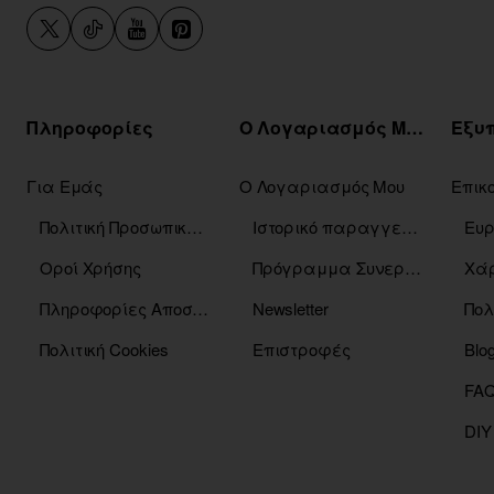
Πληροφορίες
Ο Λογαριασμός Μου
Για Εμάς
Ο Λογαριασμός Μου
Επικ
Πολιτική Προσωπικών Δεδομένων
Ιστορικό παραγγελιών
Οροί Χρήσης
Πρόγραμμα Συνεργατών
Χάρ
Πληροφορίες Αποστόλης
Newsletter
Πολ
Πολιτική Cookies
Επιστροφές
Blo
DIY