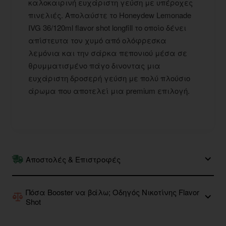
καλοκαιρινή ευχάριστη γεύση με υπέροχες
πινελιές. Απολαύστε το Honeydew Lemonade
IVG 36/120ml flavor shot longfill το οποίο δένει
απίστευτα τον χυμό από ολόφρεσκα
λεμόνια και την σάρκα πεπονιού μέσα σε
θρυμματισμένο πάγο δινοντας μια
ευχάριστη δροσερή γεύση με πολύ πλούσιο
άρωμα που αποτελεί μια premium επιλογή.
Αποστολές & Επιστροφές
Πόσα Booster να βάλω; Οδηγός Νικοτίνης Flavor
Shot