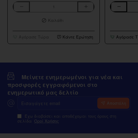
Aspire
Bar
K3
Series
Καλάθι
BVC
Strawberry
Tank
Kiwi
10ml/120ml
Αγόρασε Τώρα
Κάντε Ερώτηση
Αγόρασε 
Μείνετε ενημερωμένοι για νέα και
προσφορές εγγραφόμενοι στο
ενημερωτικό μας δελτίο
Εισαγάγετε
Αποστόλη
email
Έχω διαβάσει και αποδέχομαι τους όρους στη
σελίδα
Οροί Χρήσης