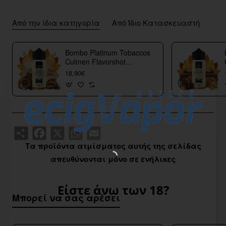
Από την ίδια κατηγορία
Από Ίδιο Κατασκευαστή
Bombo Platinum Tobaccos
Culmen Flavorshot
40/120ml
18,90€
Share
Facebook
X
WhatsApp
Email
Τα προϊόντα ατμίσματος αυτής της σελίδας
απευθύνονται μόνο σε ενήλικες
Είστε άνω των 18?
Μπορεί να σας αρέσει