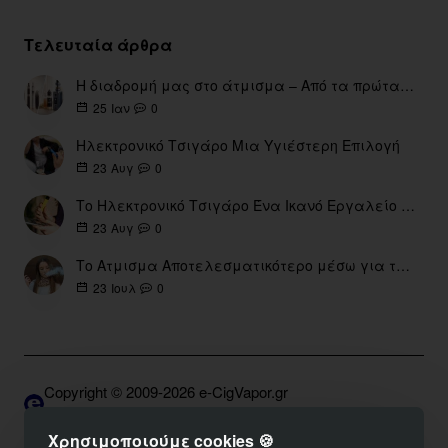
Τελευταία άρθρα
Η διαδρομή μας στο άτμισμα – Από τα πρώτα eGo έως τη σύγχρονη εποχή
0
25
Ιαν
Ηλεκτρονικό Τσιγάρο Μια Υγιέστερη Επιλογή
0
23
Αυγ
Το Ηλεκτρονικό Τσιγάρο Ένα Ικανό Εργαλείο για τη Διακοπή του Καπνίσματος
0
23
Αυγ
Το Ατμισμα Αποτελεσματικότερο μέσω για την διακοπή Καπνίσματος
0
23
Ιουλ
Copyright © 2009-2026 e-CigVapor.gr
Developed by S.K. | DNSGrid.gr • OpenCart Expert
Χρησιμοποιούμε cookies 🍪