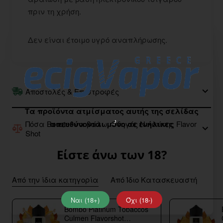
πριν τη χρήση.
Δεν είναι έτοιμο υγρό αναπλήρωσης.
Αποστολές & Επιστροφές
Τα προϊόντα ατμίσματος αυτής της σελίδας
Πόσα Booster να βάλω; Οδηγός Νικοτίνης Flavor
απευθύνονται μόνο σε ενήλικες
Shot
Είστε άνω των 18?
Από την ίδια κατηγορία
Από Ίδιο Κατασκευαστή
Ναι (18+)
Όχι (18-)
Bombo Platinum Tobaccos
Culmen Flavorshot