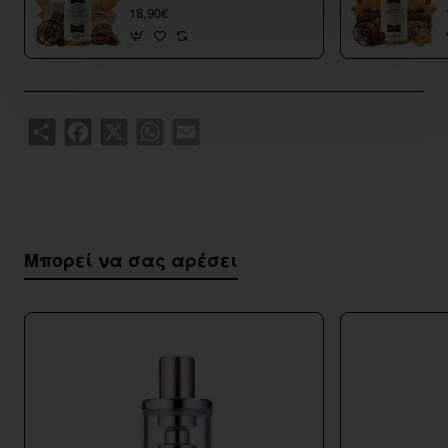
40/120ml
18,90€
Share
Facebook
X
WhatsApp
Email
Μπορεί να σας αρέσει