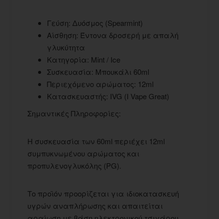
Γεύση: Δυόσμος (Spearmint)
Αίσθηση: Έντονα δροσερή με απαλή
γλυκύτητα
Κατηγορία: Mint / Ice
Συσκευασία: Μπουκάλι 60ml
Περιεχόμενο αρώματος: 12ml
Κατασκευαστής: IVG (I Vape Great)
Σημαντικές Πληροφορίες:
Η συσκευασία των 60ml περιέχει 12ml
συμπυκνωμένου αρώματος και
προπυλενογλυκόλης (PG).
Το προϊόν προορίζεται για ιδιοκατασκευή
υγρών αναπλήρωσης και απαιτείται
αραίωση με βάση ηλεκτρονικού τσιγάρου