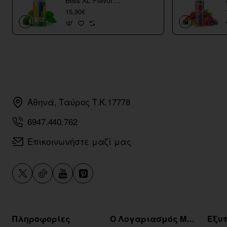
Bliss XL Flavor
Shots
15,90€
Αθηνά, Ταύρος Τ.Κ.17778
6947.440.762
Επικοινωνήστε μαζί μας
Πληροφορίες
Ο Λογαριασμός Μου