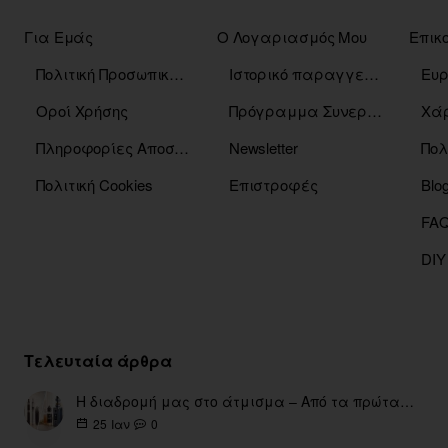
Για Εμάς
Ο Λογαριασμός Μου
Επικ
Πολιτική Προσωπικών Δεδομένων
Ιστορικό παραγγελιών
Οροί Χρήσης
Πρόγραμμα Συνεργατών
Χάρ
Πληροφορίες Αποστόλης
Newsletter
Πολ
Πολιτική Cookies
Επιστροφές
Blo
DIY
Τελευταία άρθρα
Η διαδρομή μας στο άτμισμα – Από τα πρώτα eGo έως τη σύγχρονη εποχή
0
25
Ιαν