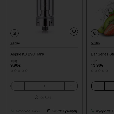
Aspire
Mixtio
Aspire K3 BVC Tank
Bar Series St
Τιμή
Τιμή
9,90€
13,90€
Aspire
Bar
K3
Series
Καλάθι
BVC
Strawberry
Tank
Kiwi
10ml/120ml
Αγόρασε Τώρα
Κάντε Ερώτηση
Αγόρασε 