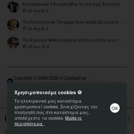
Ηλεκτρονικό Τσιγάρο Μια Υγιέστερη Επιλογή
0
23
Αυγ
Το Ηλεκτρονικό Τσιγάρο Ένα Ικανό Εργαλείο για τη Διακοπή του Καπνίσματος
0
23
Αυγ
Το Ατμισμα Αποτελεσματικότερο μέσω για την διακοπή Καπνίσματος
0
23
Ιουλ
Copyright © 2009-2026 e-CigVapor.gr
Developed by S.K. | DNSGrid.gr • OpenCart Expert
Χρησιμοποιούμε cookies 🍪
Το ηλεκτρονικό μας κατάστημα
χρησιμοποιεί cookies. Συνεχίζοντας την
ΟΚ
πλοήγησή σας στο κατάστημά μας,
αποδέχεστε τα cookies.
Μάθετε
Καλάθι
περισσότερα
.
Επιθυμητό
Σύγκριση