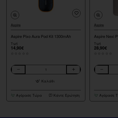
Aspire
Aspire
Aspire Pixo Aura Pod Kit 1300mAh
Aspire Nexi P
Τιμή
Τιμή
14,90€
28,90€
Aspire
Aspire
Pixo
Nexi
Καλάθι
Aura
Pro
Pod
Vape
Kit
Kit
Αγόρασε Τώρα
Κάντε Ερώτηση
Αγόρασε 
1300mAh