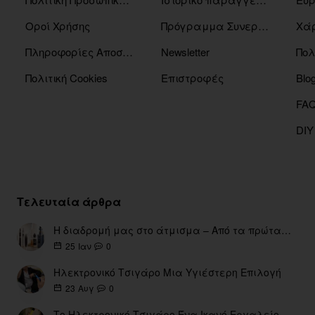
Οροί Χρήσης
Πρόγραμμα Συνεργατών
Χάρ
Πληροφορίες Αποστόλης
Newsletter
Πολ
Πολιτική Cookies
Επιστροφές
Blo
DIY
Τελευταία άρθρα
Η διαδρομή μας στο άτμισμα – Από τα πρώτα eGo έως τη σύγχρονη εποχή
0
25
Ιαν
Ηλεκτρονικό Τσιγάρο Μια Υγιέστερη Επιλογή
0
23
Αυγ
Το Ηλεκτρονικό Τσιγάρο Ένα Ικανό Εργαλείο για τη Διακοπή του Καπνίσματος