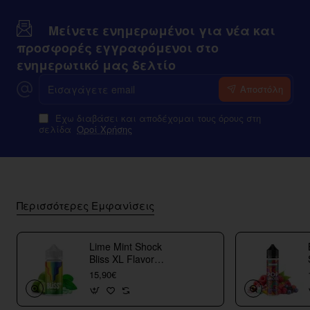
Μείνετε ενημερωμένοι για νέα και
προσφορές εγγραφόμενοι στο
ενημερωτικό μας δελτίο
Εισαγάγετε
Αποστόλη
email
Έχω διαβάσει και αποδέχομαι τους όρους στη
σελίδα
Οροί Χρήσης
Περισσότερες Εμφανίσεις
Lime Mint Shock
Bliss XL Flavor
Shots
15,90€