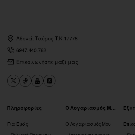
Αθηνά, Ταύρος Τ.Κ.17778
6947.440.762
Επικοινωνήστε μαζί μας
Πληροφορίες
Ο Λογαριασμός Μου
Για Εμάς
Ο Λογαριασμός Μου
Επικ
Πολιτική Προσωπικών Δεδομένων
Ιστορικό παραγγελιών