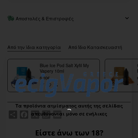
Αποστολές & Επιστροφές
Από την ίδια κατηγορία
Από Ίδιο Κατασκευαστή
Blue Ice Pod Salt Xyfil My
Vapery 10ml
6,30€
Τα προϊόντα ατμίσματος αυτής της σελίδας
Share
Facebook
X
WhatsApp
Email
απευθύνονται μόνο σε ενήλικες
Είστε άνω των 18?