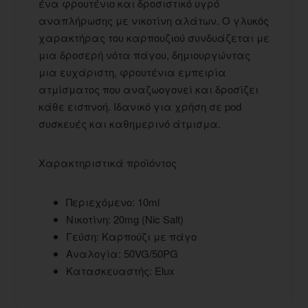
ένα φρουτένιο και δροσιστικό υγρό
αναπλήρωσης με νικοτίνη αλάτων. Ο γλυκός
χαρακτήρας του καρπουζιού συνδυάζεται με
μια δροσερή νότα πάγου, δημιουργώντας
μια ευχάριστη, φρουτένια εμπειρία
ατμίσματος που αναζωογονεί και δροσίζει
κάθε εισπνοή. Ιδανικό για χρήση σε pod
συσκευές και καθημερινό άτμισμα.
Χαρακτηριστικά προϊόντος
Περιεχόμενο: 10ml
Νικοτίνη: 20mg (Nic Salt)
Γεύση: Καρπούζι με πάγο
Αναλογία: 50VG/50PG
Κατασκευαστής: Elux