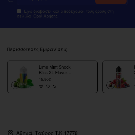
email
Έχω διαβάσει και αποδέχομαι τους όρους στη
σελίδα
Οροί Χρήσης
Περισσότερες Εμφανίσεις
Lime Mint Shock
Bliss XL Flavor
Shots
15,90€
Αθηνά, Ταύρος Τ.Κ.17778