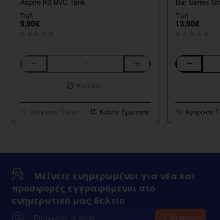
Aspire K3 BVC Tank
Bar Series St
Τιμή
Τιμή
9,90€
13,90€
Aspire
Bar
K3
Series
Καλάθι
BVC
Strawberry
Tank
Kiwi
10ml/120ml
Αγόρασε Τώρα
Κάντε Ερώτηση
Αγόρασε 
Μείνετε ενημερωμένοι για νέα και
προσφορές εγγραφόμενοι στο
ενημερωτικό μας δελτίο
Εισαγάγετε
Αποστόλη