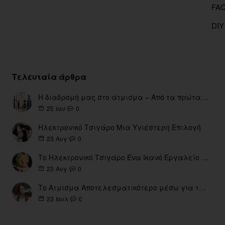
DIY
Τελευταία άρθρα
Η διαδρομή μας στο άτμισμα – Από τα πρώτα eGo έως τη σύγχρονη εποχή
0
25
Ιαν
Ηλεκτρονικό Τσιγάρο Μια Υγιέστερη Επιλογή
0
23
Αυγ
Το Ηλεκτρονικό Τσιγάρο Ένα Ικανό Εργαλείο για τη Διακοπή του Καπνίσματος
0
23
Αυγ
Το Ατμισμα Αποτελεσματικότερο μέσω για την διακοπή Καπνίσματος
0
23
Ιουλ