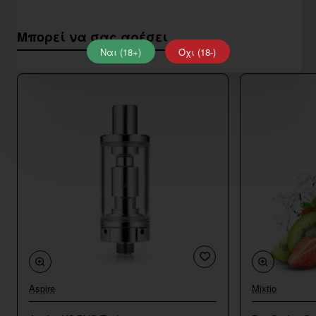
Μπορεί να σας αρέσει
Ναι (18+)
Όχι (18-)
Aspire
Mixtio