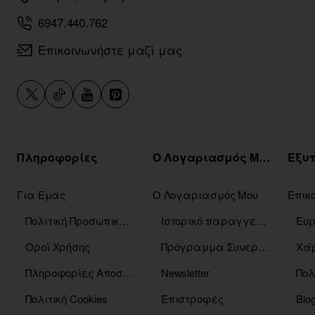
6947.440.762
Επικοινωνήστε μαζί μας
Πληροφορίες
Ο Λογαριασμός Μου
Για Εμάς
Ο Λογαριασμός Μου
Επικ
Πολιτική Προσωπικών Δεδομένων
Ιστορικό παραγγελιών
Οροί Χρήσης
Πρόγραμμα Συνεργατών
Χάρ
Πληροφορίες Αποστόλης
Newsletter
Πολ
Πολιτική Cookies
Επιστροφές
Blo