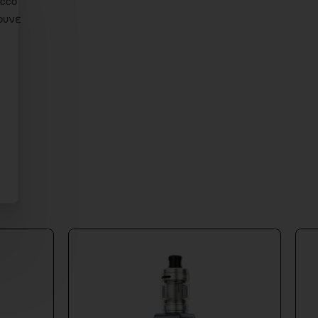
acco
ουνε