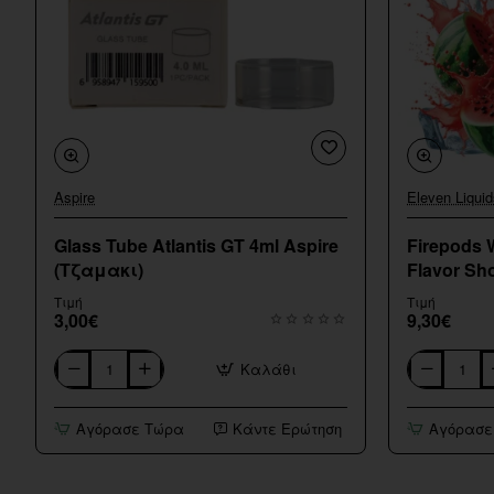
Aspire
Eleven Liquid
Glass Tube Atlantis GT 4ml Aspire
Firepods 
(Τζαμακι)
Flavor Sho
Τιμή
Τιμή
3,00€
9,30€
Καλάθι
Glass
Firepods
Tube
Watermelon
Atlantis
Melon
Αγόρασε Τώρα
Κάντε Ερώτηση
Αγόρασε
GT
Ice
4ml
Flavor
Aspire
Shot
(Τζαμακι)
15/60ml