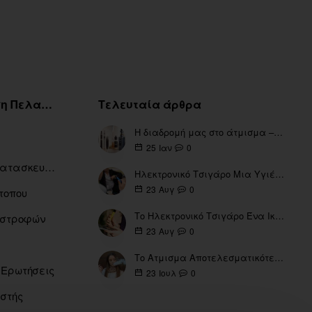
Εξυπηρέτηση Πελατών
Τελευταία άρθρα
Η διαδρομή μας στο άτμισμα – Από τα πρώτα eGo έως τη σύγχρονη εποχή
0
25
Ιαν
Ευρετήριο Κατασκευαστών
Ηλεκτρονικό Τσιγάρο Μια Υγιέστερη Επιλογή
0
23
Αυγ
τοπου
Το Ηλεκτρονικό Τσιγάρο Ένα Ικανό Εργαλείο για τη Διακοπή του Καπνίσματος
πιστροφών
0
23
Αυγ
Το Ατμισμα Αποτελεσματικότερο μέσω για την διακοπή Καπνίσματος
 Ερωτήσεις
0
23
Ιουλ
ιστής