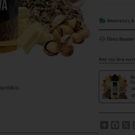
Αποστολές &
Πόσα Booster
Από την ίδια κατ
Bo
Cu
ρωτήσεις;
18
Share
Faceboo
X