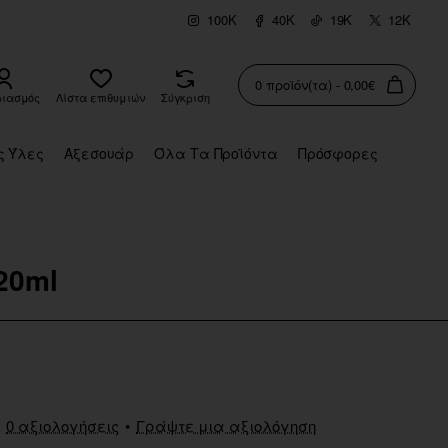
100K
40K
19K
12K
0 προϊόν(τα) - 0,00€
ριασμός
Λίστα επιθυμιών
Σύγκριση
ς Ύλες
Αξεσουάρ
Όλα Τα Προϊόντα
Πρόσφορες
20ml
0 αξιολογήσεις
•
Γράψτε μια αξιολόγηση