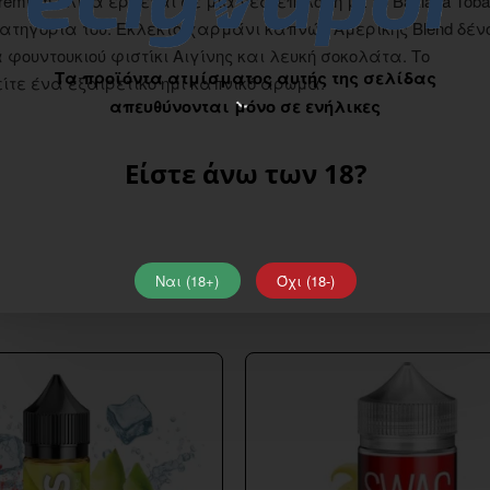
remium υλικά έρχεται σε μια νέα επιλογή με το Baklava Tob
ην κατηγορία του. Εκλεκτό χαρμάνι καπνών Αμερικής Blend δέν
ουντουκιού φιστίκι Αιγίνης και λευκή σοκολάτα. Το
Τα προϊόντα ατμίσματος αυτής της σελίδας
τε ένα εξαιρετικό ημι καπνικό άρωμα.
απευθύνονται μόνο σε ενήλικες
Είστε άνω των 18?
Ναι (18+)
Όχι (18-)