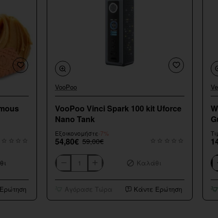
VooPoo
Ve
Εξαντληθηκε
amous
VooPoo Vinci Spark 100 kit Uforce
W
Nano Tank
G
Εξοικονομήστε
-7%
Τι
54,80€
59,00€
1
θι
Καλάθι
VooPoo
Wa
Vinci
Fl
Spark
Sh
 Ερώτηση
Αγόρασε Τώρα
Κάντε Ερώτηση
100
Sm
kit
G
Uforce
20
Nano