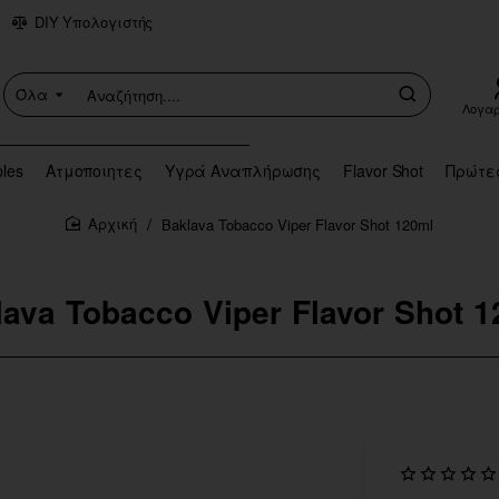
DIY Υπολογιστής
Όλα
Αναζήτηση....
Λογα
bles
Ατμοποιητες
Υγρά Αναπλήρωσης
Flavor Shot
Πρώτε
Baklava Tobacco Viper Flavor Shot 120ml
home
lava Tobacco Viper Flavor Shot 1