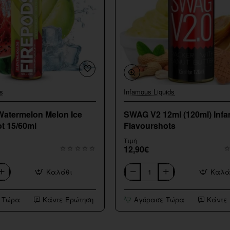
s
Infamous Liquids
Watermelon Melon Ice
SWAG V2 12ml (120ml) Inf
t 15/60ml
Flavourshots
Τιμή
12,90€
Καλάθι
Καλά
SWAG
V2
12ml
 Τώρα
Κάντε Ερώτηση
Αγόρασε Τώρα
Κάντε
(120ml)
Infamous
Flavourshots