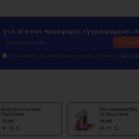
ι για νέα και προσφορές εγγραφόμενοι στ
Εισαγάγετε
Αποστό
email
Έχω διαβάσει και αποδέχομαι τους όρους στη σελίδα
Οροί Χρή
Berry Gum Pop Shots
Pink Lemonade Bliss
Flavor Shots
XL Flavor Shots
12,90€
15,90€