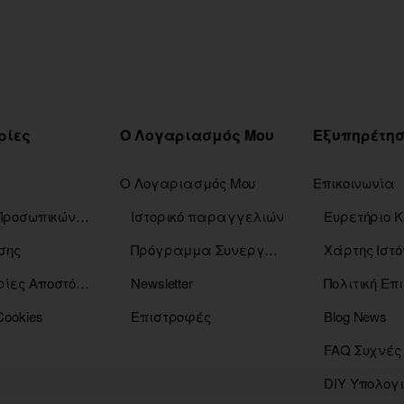
ρίες
Ο Λογαριασμός Μου
Ο Λογαριασμός Μου
Επικοινωνία
Πολιτική Προσωπικών Δεδομένων
Ιστορικό παραγγελιών
σης
Πρόγραμμα Συνεργατών
Χάρτης Ιστό
Πληροφορίες Αποστόλης
Newsletter
Πολιτική Ε
Cookies
Επιστροφές
Blog News
FAQ Συχνές
DIY Υπολογ