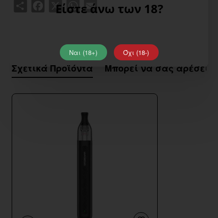
Share
Facebook
X
WhatsApp
Email
Είστε άνω των 18?
Ναι (18+)
Όχι (18-)
Σχετικά Προϊόντα
Μπορεί να σας αρέσει