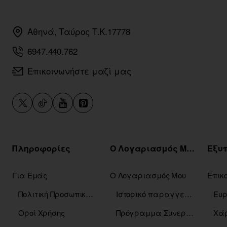
Αθηνά, Ταύρος Τ.Κ.17778
6947.440.762
Επικοινωνήστε μαζί μας
Πληροφορίες
Ο Λογαριασμός Μου
Για Εμάς
Ο Λογαριασμός Μου
Επικ
Πολιτική Προσωπικών Δεδομένων
Ιστορικό παραγγελιών
Οροί Χρήσης
Πρόγραμμα Συνεργατών
Χάρ