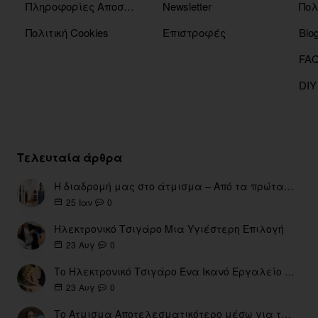
Πληροφορίες Αποστόλης
Newsletter
Πολ
Πολιτική Cookies
Επιστροφές
Blo
DIY
Τελευταία άρθρα
Η διαδρομή μας στο άτμισμα – Από τα πρώτα eGo έως τη σύγχρονη εποχή
0
25
Ιαν
Ηλεκτρονικό Τσιγάρο Μια Υγιέστερη Επιλογή
0
23
Αυγ
Το Ηλεκτρονικό Τσιγάρο Ένα Ικανό Εργαλείο για τη Διακοπή του Καπνίσματος
0
23
Αυγ
Το Ατμισμα Αποτελεσματικότερο μέσω για την διακοπή Καπνίσματος