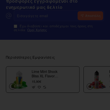
προσφορές εγγραφόμενοι στο
ενημερωτικό μας δελτίο
Εισαγάγετε
Αποστόλη
email
Έχω διαβάσει και αποδέχομαι τους όρους στη
σελίδα
Οροί Χρήσης
Περισσότερες Εμφανίσεις
Lime Mint Shock
Bliss XL Flavor
Shots
15,90€