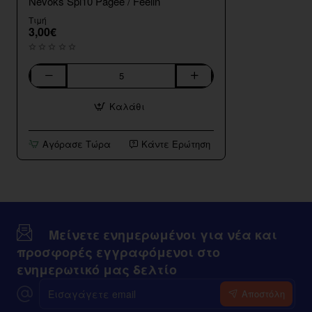
Nevoks Spl10 Pagee / Feelin
Τιμή
3,00€
Κεφαλες
Coils
Καλάθι
(Αντιστασεις)
Nevoks
Spl10
Αγόρασε Τώρα
Κάντε Ερώτηση
Pagee
/
Feelin
Μείνετε ενημερωμένοι για νέα και
προσφορές εγγραφόμενοι στο
ενημερωτικό μας δελτίο
Εισαγάγετε
Αποστόλη
email