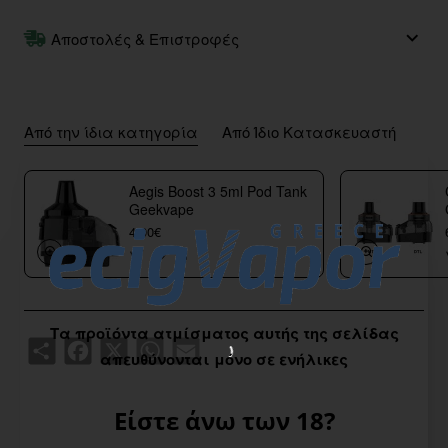
Αποστολές & Επιστροφές
Από την ίδια κατηγορία
Από Ίδιο Κατασκευαστή
Aegis Boost 3 5ml Pod Tank
Geekvape
4,00€
Τα προϊόντα ατμίσματος αυτής της σελίδας
Share
Facebook
X
WhatsApp
Email
απευθύνονται μόνο σε ενήλικες
Είστε άνω των 18?