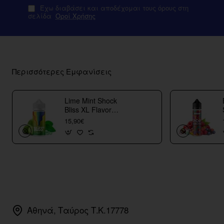
Έχω διαβάσει και αποδέχομαι τους όρους στη
σελίδα
Οροί Χρήσης
Περισσότερες Εμφανίσεις
Lime Mint Shock
Bliss XL Flavor
Shots
15,90€
Αθηνά, Ταύρος Τ.Κ.17778