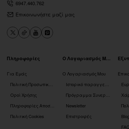
6947.440.762
Επικοινωνήστε μαζί μας
Πληροφορίες
Ο Λογαριασμός Μου
Για Εμάς
Ο Λογαριασμός Μου
Επικ
Πολιτική Προσωπικών Δεδομένων
Ιστορικό παραγγελιών
Οροί Χρήσης
Πρόγραμμα Συνεργατών
Χάρ
Πληροφορίες Αποστόλης
Newsletter
Πολ
Πολιτική Cookies
Επιστροφές
Blo