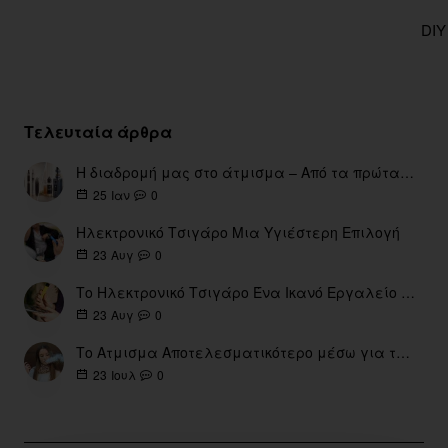
DIY
Τελευταία άρθρα
Η διαδρομή μας στο άτμισμα – Από τα πρώτα eGo έως τη σύγχρονη εποχή
0
25
Ιαν
Ηλεκτρονικό Τσιγάρο Μια Υγιέστερη Επιλογή
0
23
Αυγ
Το Ηλεκτρονικό Τσιγάρο Ένα Ικανό Εργαλείο για τη Διακοπή του Καπνίσματος
0
23
Αυγ
Το Ατμισμα Αποτελεσματικότερο μέσω για την διακοπή Καπνίσματος
0
23
Ιουλ