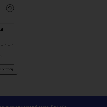
it
θι
 Ερώτηση
ο ενημερωτικό μας δελτίο