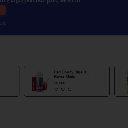
λη
σης
Red Energy Bliss XL
Flavor Shots
15,90€