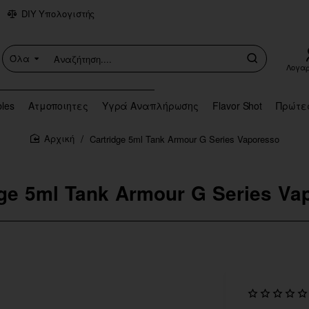
DIY Υπολογιστής
Όλα
Αναζήτηση....
Λογα
bles
Ατμοποιητες
Υγρά Αναπλήρωσης
Flavor Shot
Πρώτε
Cartridge 5ml Tank Armour G Series Vaporesso
home
dge 5ml Tank Armour G Series Va