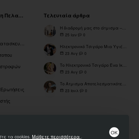
Εξυπηρέτηση Πελατών
Τελευταία άρθρα
Η διαδρομή μας στο άτμισμα – Από τα πρώτα eGo έως τη σύγχρονη εποχή
0
25
Ιαν
Ευρετήριο Κατασκευαστών
Ηλεκτρονικό Τσιγάρο Μια Υγιέστερη Επιλογή
0
23
Αυγ
τοπου
Το Ηλεκτρονικό Τσιγάρο Ένα Ικανό Εργαλείο για τη Διακοπή του Καπνίσματος
πιστροφών
0
23
Αυγ
Το Ατμισμα Αποτελεσματικότερο μέσω για την διακοπή Καπνίσματος
 Ερωτήσεις
0
23
Ιουλ
ιστής
ΟΚ
τε τα cookies.
Μάθετε περισσότερα
.