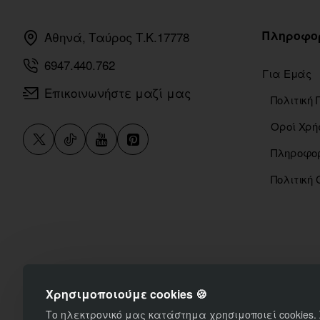
Πληροφο
Αθηνά, Ταύρος Τ.Κ.17778
6947.440.762
Για Εμάς
Επικοινωνήστε μαζί μας
Οροί Χρή
Πολιτική 
Χρησιμοποιούμε cookies 🍪
Το ηλεκτρονικό μας κατάστημα χρησιμοποιεί cookies.