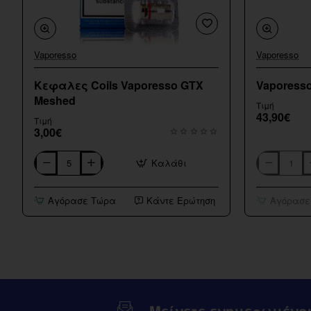
Vaporesso
Vaporesso
Εξαντληθηκε
Κεφαλες Coils Vaporesso GTX
Vaporesso
Meshed
Τιμή
43,90€
Τιμή
3,00€
Καλάθι
Κεφαλες
Vaporesso
Coils
Armour
Vaporesso
GS
Αγόρασε Τώρα
Κάντε Ερώτηση
Αγόρασε
GTX
80w
Meshed
Pod
Kit
Μείνετε ενημερωμένο