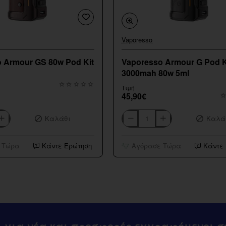
Vaporesso
Εξαντληθηκε
 Armour GS 80w Pod Kit
Vaporesso Armour G Pod K
3000mah 80w 5ml
Τιμή
45,90€
Καλάθι
Καλά
Vaporesso
Armour
G
 Τώρα
Κάντε Ερώτηση
Αγόρασε Τώρα
Κάντε
Pod
Kit
3000mah
80w
5ml
ι για νέα και προσφορές εγγραφόμενοι στ