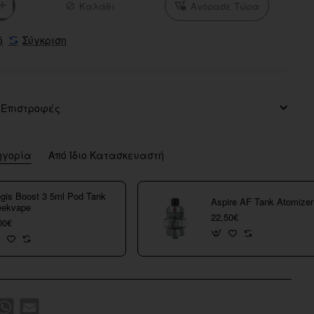
Καλάθι
Αγόρασε Τώρα
ό
Σύγκριση
 Επιστροφές
ηγορία
Από Ίδιο Κατασκευαστή
gis Boost 3 5ml Pod Tank
Aspire AF Tank Atomizer
ekvape
22,50€
00€
k
WhatsApp
Email