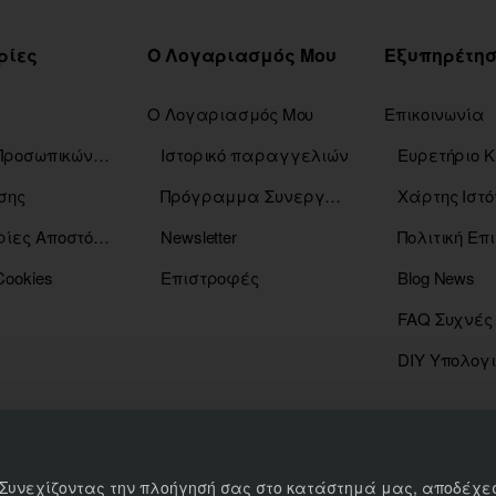
ρίες
Ο Λογαριασμός Μου
Ο Λογαριασμός Μου
Επικοινωνία
Πολιτική Προσωπικών Δεδομένων
Ιστορικό παραγγελιών
σης
Πρόγραμμα Συνεργατών
Χάρτης Ιστό
Πληροφορίες Αποστόλης
Newsletter
Πολιτική Ε
Cookies
Επιστροφές
Blog News
FAQ Συχνές
DIY Υπολογ
 Συνεχίζοντας την πλοήγησή σας στο κατάστημά μας, αποδέχεσ