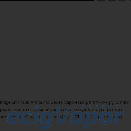
dge 5ml Tank Armour G Series Vaporesso με επιλογή για mtl η d
ήρωση από το επάνω μέρος καθώς και ρύθμιση αέρα για
ι Armour G και τις αντιστάσεις GTX. Η Τιμή είναι ανά 1