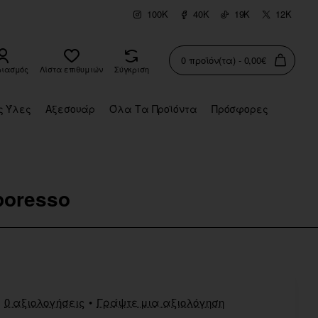
100K
40K
19K
12K
0 προϊόν(τα) - 0,00€
ριασμός
Λίστα επιθυμιών
Σύγκριση
ς Ύλες
Αξεσουάρ
Όλα Τα Προϊόντα
Πρόσφορες
poresso
0 αξιολογήσεις
•
Γράψτε μια αξιολόγηση