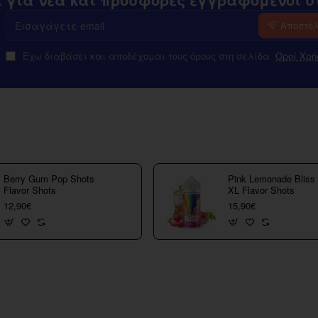
Εισαγάγετε
Αποστό
email
Έχω διαβάσει και αποδέχομαι τους όρους στη σελίδα
Οροί Χρή
Berry Gum Pop Shots
Pink Lemonade Bliss
Flavor Shots
XL Flavor Shots
12,90€
15,90€