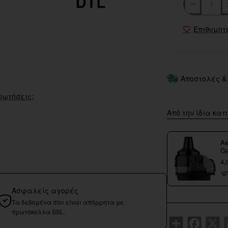
Επιθυμητ
Αποστολές &
ρωτήσεις;
Από την ίδια κατ
Ae
Ge
4,
Ασφαλείς αγορές
Τα δεδομένα σου είναι απόρρητα με
πρωτόκολλα SSL.
Share
Faceboo
X