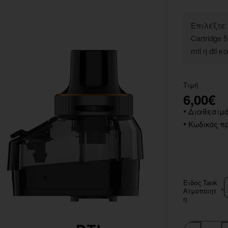
Επιλέξτε 
Cartridge
mtl η dtl 
Τιμή
6,00€
Διαθεσιμό
Κωδικός πρ
Ειδος Tank
Ατμοποιητ
η