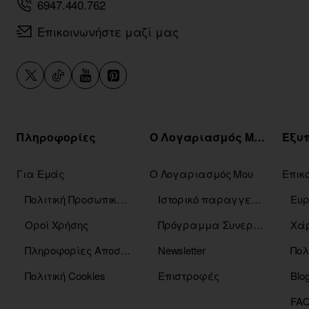
6947.440.762
Επικοινωνήστε μαζί μας
Πληροφορίες
Ο Λογαριασμός Μου
Για Εμάς
Ο Λογαριασμός Μου
Επικ
Πολιτική Προσωπικών Δεδομένων
Ιστορικό παραγγελιών
Οροί Χρήσης
Πρόγραμμα Συνεργατών
Χάρ
Πληροφορίες Αποστόλης
Newsletter
Πολ
Πολιτική Cookies
Επιστροφές
Blo