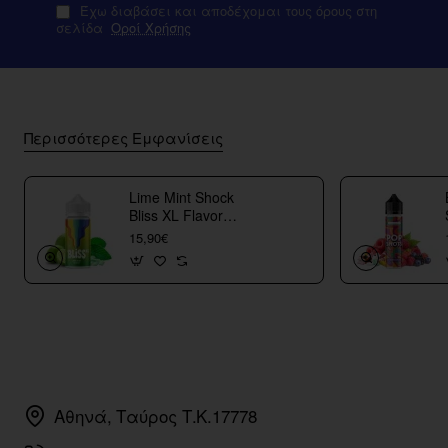
Έχω διαβάσει και αποδέχομαι τους όρους στη
σελίδα
Οροί Χρήσης
Περισσότερες Εμφανίσεις
Lime Mint Shock
Bliss XL Flavor
Shots
15,90€
Αθηνά, Ταύρος Τ.Κ.17778