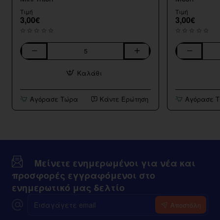
Τιμή
Τιμή
3,00€
3,00€
Κεφαλες
Κεφαλες
Aspire
Aspire
Καλάθι
Nautilus
Nautilus
BVC
2s
Coils
0.7ohm
Αγόρασε Τώρα
Κάντε Ερώτηση
Αγόρασε 
&
Mesh
Mini
Triton
Μείνετε ενημερωμένοι για νέα και
προσφορές εγγραφόμενοι στο
ενημερωτικό μας δελτίο
Εισαγάγετε
Αποστόλη
email