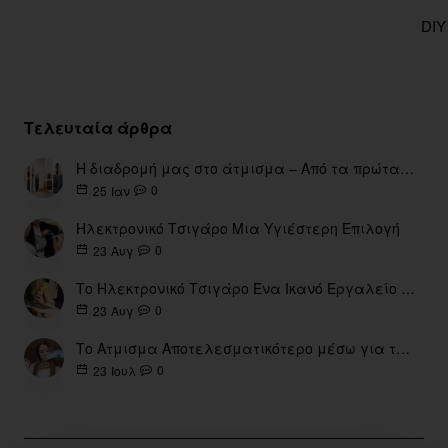
DIY
Τελευταία άρθρα
Η διαδρομή μας στο άτμισμα – Από τα πρώτα eGo έως τη σύγχρονη εποχή
0
25
Ιαν
Ηλεκτρονικό Τσιγάρο Μια Υγιέστερη Επιλογή
0
23
Αυγ
Το Ηλεκτρονικό Τσιγάρο Ένα Ικανό Εργαλείο για τη Διακοπή του Καπνίσματος
0
23
Αυγ
Το Ατμισμα Αποτελεσματικότερο μέσω για την διακοπή Καπνίσματος
0
23
Ιουλ