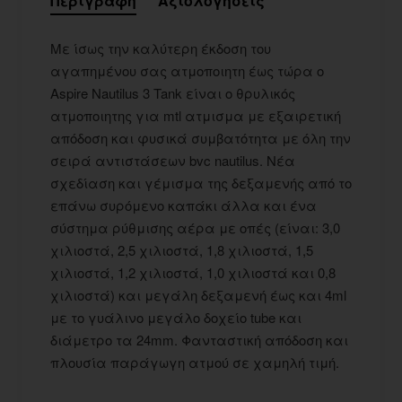
Περιγραφή
Αξιολογήσεις
Με ίσως την καλύτερη έκδοση του
αγαπημένου σας ατμοποιητη έως τώρα ο
Aspire Nautilus 3 Tank είναι ο θρυλικός
ατμοποιητης για mtl ατμισμα με εξαιρετική
απόδοση και φυσικά συμβατότητα με όλη την
σειρά αντιστάσεων bvc nautilus. Νέα
σχεδίαση και γέμισμα της δεξαμενής από το
επάνω συρόμενο καπάκι άλλα και ένα
σύστημα ρύθμισης αέρα με οπές (είναι: 3,0
χιλιοστά, 2,5 χιλιοστά, 1,8 χιλιοστά, 1,5
χιλιοστά, 1,2 χιλιοστά, 1,0 χιλιοστά και 0,8
χιλιοστά) και μεγάλη δεξαμενή έως και 4ml
με το γυάλινο μεγάλο δοχείο tube και
διάμετρο τα 24mm. Φανταστική απόδοση και
πλουσία παράγωγη ατμού σε χαμηλή τιμή.