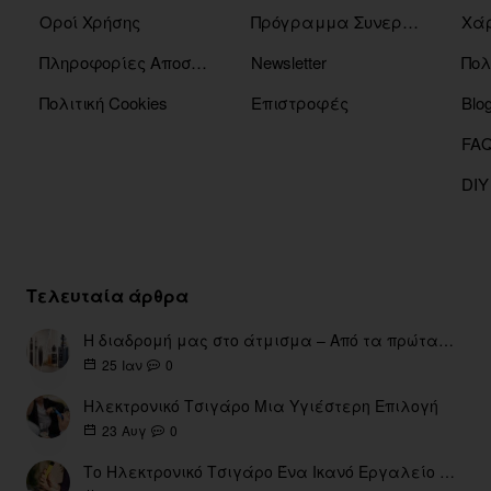
Οροί Χρήσης
Πρόγραμμα Συνεργατών
Χάρ
Πληροφορίες Αποστόλης
Newsletter
Πολ
Πολιτική Cookies
Επιστροφές
Blo
DIY
Τελευταία άρθρα
Η διαδρομή μας στο άτμισμα – Από τα πρώτα eGo έως τη σύγχρονη εποχή
0
25
Ιαν
Ηλεκτρονικό Τσιγάρο Μια Υγιέστερη Επιλογή
0
23
Αυγ
Το Ηλεκτρονικό Τσιγάρο Ένα Ικανό Εργαλείο για τη Διακοπή του Καπνίσματος