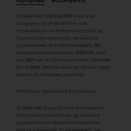
Περιγραφή
Αξιολογήσεις
Το Eleaf iStick X80 Mod 80W είναι ένα
σύγχρονο και αξιόπιστο box mod,
σχεδιασμένο για καθημερινή χρήση με
έμφαση στην αυτονομία, την ευκολία
χειρισμού και τη σταθερή απόδοση. Με
ενσωματωμένη μπαταρία 3200mAh, ισχύ
έως 80W και το εξελιγμένο Smart Chip Inside
2.0, το iStick X80 απευθύνεται τόσο σε νέους
όσο και σε έμπειρους ατμιστές.
Μοντέρνος σχεδιασμός & εργονομία
Το iStick X80 ξεχωρίζει για τον κομψό και
σύγχρονο σχεδιασμό του, με ζωντανά
χρώματα και στιβαρή κατασκευή από
κράμα αλουμινίου. Οι εργονομικές του