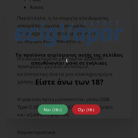
Aurora
Παράλληλα, η λειτουργία κλειδώματος
αποτρέπει τυχαία πατήματα,
προσφέροντας ασφάλεια κατά τη
μεταφορά και αποθήκευση.
Τα προϊόντα ατμίσματος αυτής της σελίδας
Η ενσωματωμένη μπαταρία 3200mAh
απευθύνονται μόνο σε ενήλικες
προσφέρει μεγάλη αυτονομία,
καλύπτοντας άνετα μια ολόκληρη ημέρα
Είστε άνω των 18?
χρήσης.
Η φόρτιση πραγματοποιείται μέσω USB
Type-C (5V/2A), εξασφαλίζοντας γρήγορη
Ναι (18+)
Όχι (18-)
και αξιόπιστη φόρτιση.
Χαρακτηριστικά