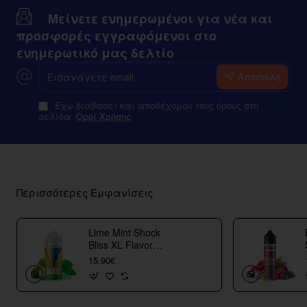
Μείνετε ενημερωμένοι για νέα και
προσφορές εγγραφόμενοι στο
ενημερωτικό μας δελτίο
Εισαγάγετε
Αποστόλη
email
Έχω διαβάσει και αποδέχομαι τους όρους στη
σελίδα
Οροί Χρήσης
Περισσότερες Εμφανίσεις
Lime Mint Shock
Bliss XL Flavor
Shots
15,90€