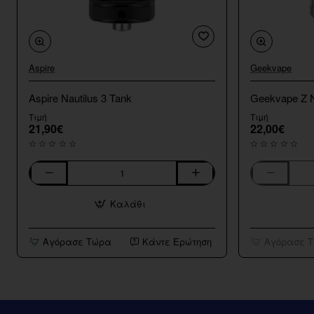
Aspire
Geekvape
Aspire Nautilus 3 Tank
Geekvape Z 
Τιμή
Τιμή
21,90€
22,00€
Aspire
Geekvape
Nautilus
Z
Καλάθι
3
Nano
Tank
MTL
4ml
Αγόρασε Τώρα
Κάντε Ερώτηση
Αγόρασε 
Tank