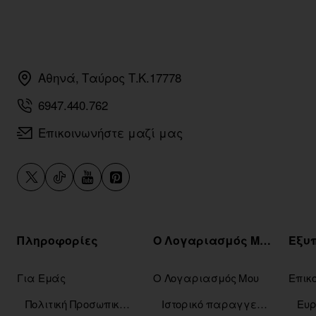
Αθηνά, Ταύρος Τ.Κ.17778
6947.440.762
Επικοινωνήστε μαζί μας
Πληροφορίες
Ο Λογαριασμός Μου
Για Εμάς
Ο Λογαριασμός Μου
Επικ
Πολιτική Προσωπικών Δεδομένων
Ιστορικό παραγγελιών