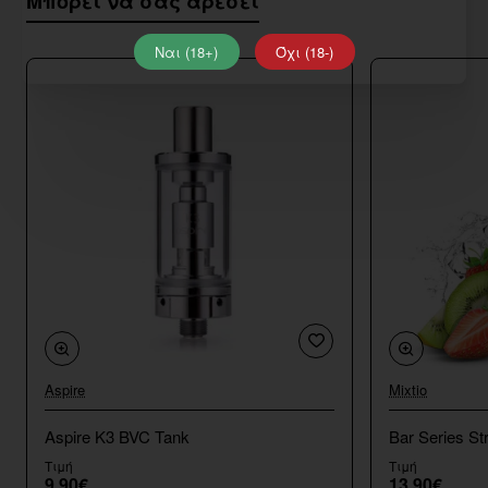
Μπορεί να σας αρέσει
Ναι (18+)
Όχι (18-)
Aspire
Mixtio
Aspire K3 BVC Tank
Bar Series St
Τιμή
Τιμή
9,90€
13,90€