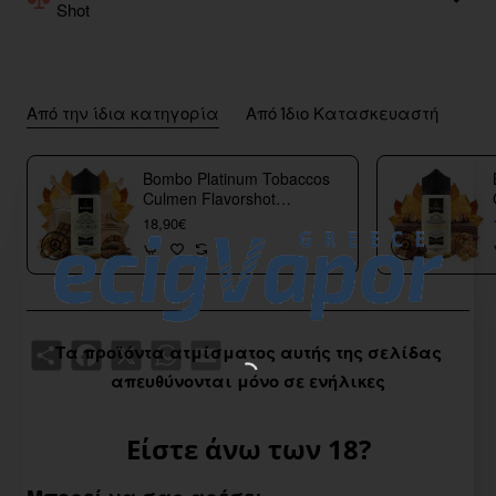
Shot
Από την ίδια κατηγορία
Από Ίδιο Κατασκευαστή
Bombo Platinum Tobaccos
Culmen Flavorshot
40/120ml
18,90€
Share
Facebook
X
WhatsApp
Email
Τα προϊόντα ατμίσματος αυτής της σελίδας
απευθύνονται μόνο σε ενήλικες
Είστε άνω των 18?