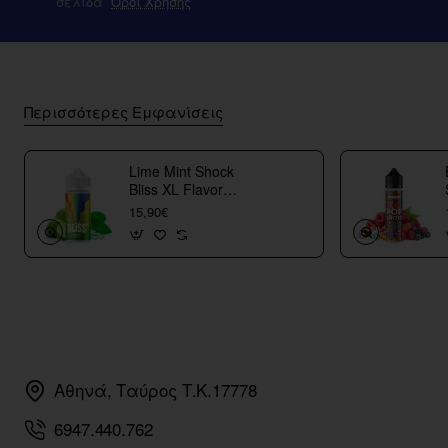
σελίδα
Οροί Χρήσης
Περισσότερες Εμφανίσεις
Lime Mint Shock
Bliss XL Flavor
Shots
15,90€
Αθηνά, Ταύρος Τ.Κ.17778
6947.440.762