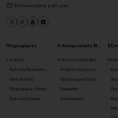
Επικοινωνήστε μαζί μας
Πληροφορίες
Ο Λογαριασμός Μου
Για Εμάς
Ο Λογαριασμός Μου
Επικ
Πολιτική Προσωπικών Δεδομένων
Ιστορικό παραγγελιών
Οροί Χρήσης
Πρόγραμμα Συνεργατών
Χάρ
Πληροφορίες Αποστόλης
Newsletter
Πολ
Πολιτική Cookies
Επιστροφές
Blo
DIY