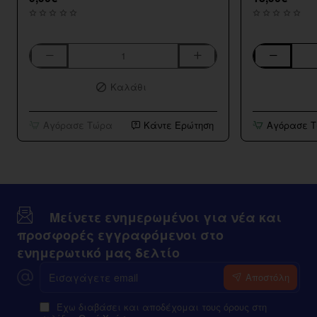
Aspire
Bar
K3
Series
Καλάθι
BVC
Strawberry
Tank
Kiwi
10ml/120ml
Αγόρασε Τώρα
Κάντε Ερώτηση
Αγόρασε 
Μείνετε ενημερωμένοι για νέα και
προσφορές εγγραφόμενοι στο
ενημερωτικό μας δελτίο
Εισαγάγετε
Αποστόλη
email
Έχω διαβάσει και αποδέχομαι τους όρους στη