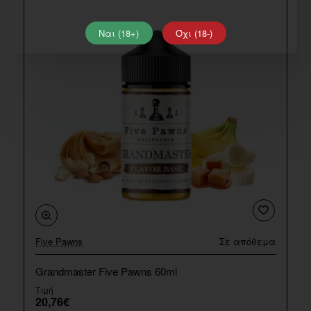
Ναι (18+)
Όχι (18-)
Five Pawns
Σε απόθεμα
Grandmaster Five Pawns 60ml
Τιμή
20,76€