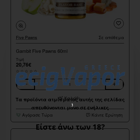
Five Pawns
Σε απόθεμα
Gambit Five Pawns 60ml
Τιμή
20,76€
Gambit
Five
Καλάθι
Pawns
Τα προϊόντα ατμίσματος αυτής της σελίδας
60ml
απευθύνονται μόνο σε ενήλικες
Αγόρασε Τώρα
Κάντε Ερώτηση
Είστε άνω των 18?