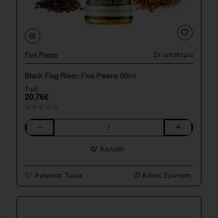
Five Pawns
Σε απόθεμα
Black Flag Risen Five Pawns 60ml
Τιμή
20,76€
Black
Flag
Καλάθι
Risen
Five
Pawns
Αγόρασε Τώρα
Κάντε Ερώτηση
60ml