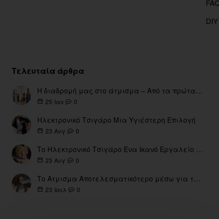
DIY
Τελευταία άρθρα
Η διαδρομή μας στο άτμισμα – Από τα πρώτα eGo έως τη σύγχρονη εποχή
0
25
Ιαν
Ηλεκτρονικό Τσιγάρο Μια Υγιέστερη Επιλογή
0
23
Αυγ
Το Ηλεκτρονικό Τσιγάρο Ένα Ικανό Εργαλείο για τη Διακοπή του Καπνίσματος
0
23
Αυγ
Το Ατμισμα Αποτελεσματικότερο μέσω για την διακοπή Καπνίσματος
0
23
Ιουλ