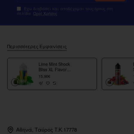
Έχω διαβάσει και αποδέχομαι τους όρους στη
σελίδα
Οροί Χρήσης
Περισσότερες Εμφανίσεις
Lime Mint Shock
Bliss XL Flavor
Shots
15,90€
Αθηνά, Ταύρος Τ.Κ.17778