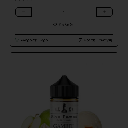
Castle
Long
Καλάθι
Five
Pawns
60ml
Αγόρασε Τώρα
Κάντε Ερώτηση