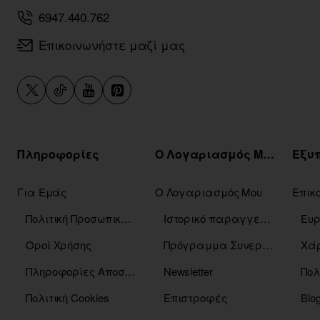
6947.440.762
Επικοινωνήστε μαζί μας
Πληροφορίες
Ο Λογαριασμός Μου
Για Εμάς
Ο Λογαριασμός Μου
Επικ
Πολιτική Προσωπικών Δεδομένων
Ιστορικό παραγγελιών
Οροί Χρήσης
Πρόγραμμα Συνεργατών
Χάρ
Πληροφορίες Αποστόλης
Newsletter
Πολ
Πολιτική Cookies
Επιστροφές
Blo