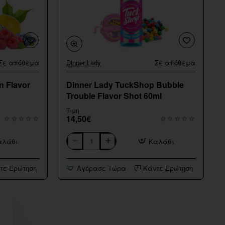
Σε απόθεμα
Dinner Lady
Σε απόθεμα
n Flavor
Dinner Lady TuckShop Bubble
Trouble Flavor Shot 60ml
Τιμή
14,50€
αλάθι
Καλάθι
Dinner
Lady
TuckShop
τε Ερώτηση
Αγόρασε Τώρα
Κάντε Ερώτηση
Bubble
Trouble
Flavor
Shot
60ml