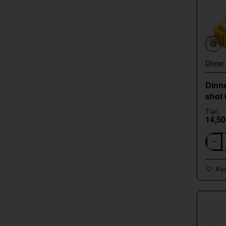
Dinner
Dinne
shot
Τιμή
14,50
Dinner
Lady
Lemon
Αγ
Tart
Flavor
shot
60ml