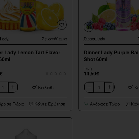
 Lady
Σε απόθεμα
Dinner Lady
r Lady Lemon Tart Flavor
Dinner Lady Purple Rai
 60ml
Shot 60ml
Τιμή
€
14,50€
Καλάθι
Κ
Dinner
Lady
Purple
όρασε Τώρα
Κάντε Ερώτηση
Αγόρασε Τώρα
Κάν
Rain
Flavor
Shot
60ml