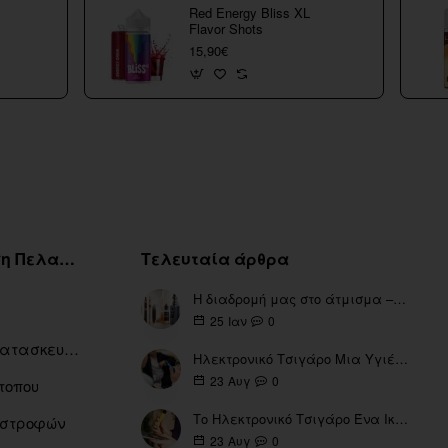
Red Energy Bliss XL
Flavor Shots
15,90€
Εξυπηρέτηση Πελατών
Τελευταία άρθρα
Η διαδρομή μας στο άτμισμα – Από τα πρώτα eGo έως τη σύγχρονη εποχή
0
25
Ιαν
Ευρετήριο Κατασκευαστών
Ηλεκτρονικό Τσιγάρο Μια Υγιέστερη Επιλογή
0
23
Αυγ
τοπου
Το Ηλεκτρονικό Τσιγάρο Ένα Ικανό Εργαλείο για τη Διακοπή του Καπνίσματος
πιστροφών
0
23
Αυγ