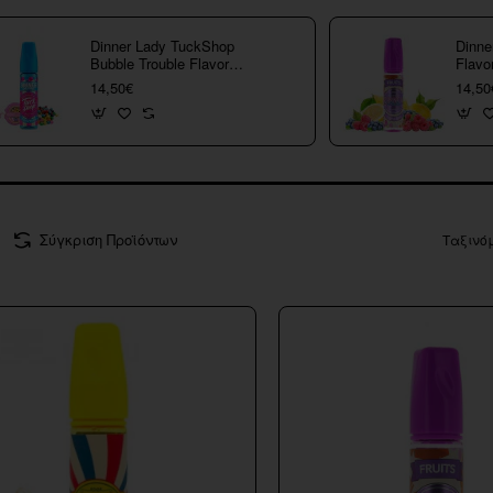
Dinner Lady TuckShop
Dinne
Bubble Trouble Flavor
Flavo
Shot 60ml
14,50€
14,50
Σύγκριση Προϊόντων
Ταξινό