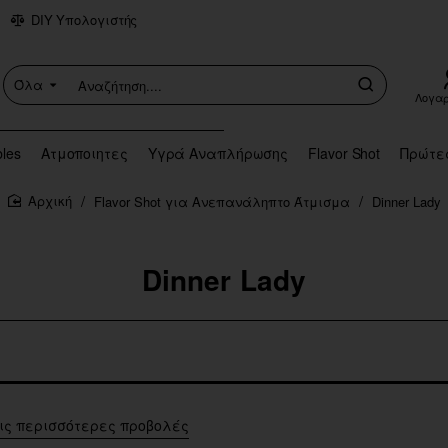
DIY Υπολογιστής
Όλα
Αναζήτηση....
Λογα
bles
Ατμοποιητες
Υγρά Αναπλήρωσης
Flavor Shot
Πρώτε
Flavor Shot για Ανεπανάληπτο Άτμισμα
Dinner Lady
home
Dinner Lady
ις περισσότερες προβολές