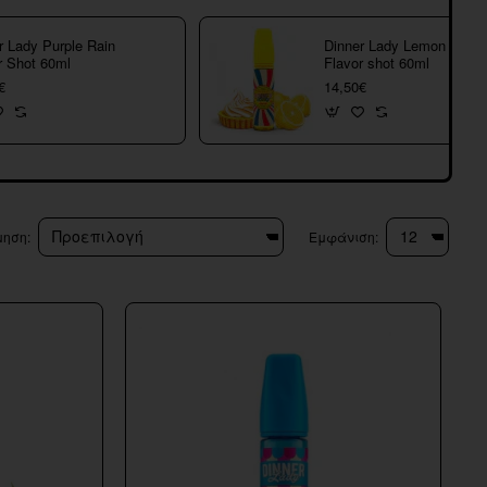
r Lady Purple Rain
Dinner Lady Lemon Tart
r Shot 60ml
Flavor shot 60ml
€
14,50€
μηση:
Εμφάνιση: