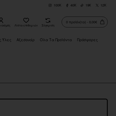
100K
40K
19K
12K
0 προϊόν(τα) - 0,00€
ριασμός
Λίστα επιθυμιών
Σύγκριση
ς Ύλες
Αξεσουάρ
Όλα Τα Προϊόντα
Πρόσφορες