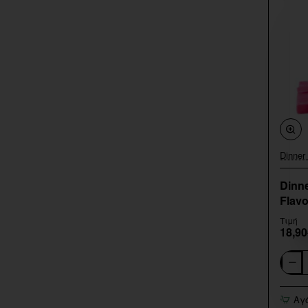
Dinner
Dinne
Flavo
Τιμή
18,90
Dinner
Lady
Bubble
Αγ
Troubl