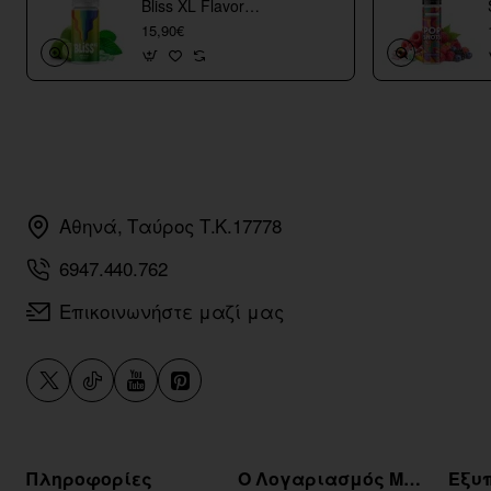
Bliss XL Flavor
Shots
15,90€
Αθηνά, Ταύρος Τ.Κ.17778
6947.440.762
Επικοινωνήστε μαζί μας
Πληροφορίες
Ο Λογαριασμός Μου