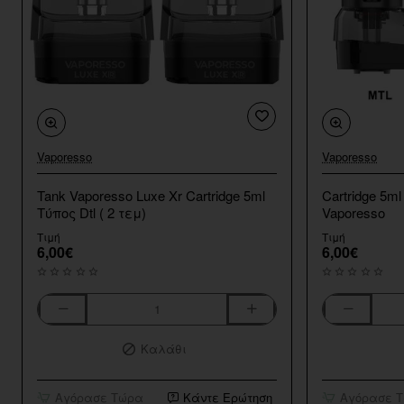
Vaporesso
Vaporesso
Tank Vaporesso Luxe Xr Cartridge 5ml
Cartridge 5m
Τύπος Dtl ( 2 τεμ)
Vaporesso
Τιμή
Τιμή
6,00€
6,00€
Tank
Cartridge
Vaporesso
5ml
Καλάθι
Luxe
Tank
Xr
Armour
Cartridge
G
Αγόρασε Τώρα
Κάντε Ερώτηση
Αγόρασε 
5ml
Series