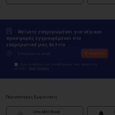
Τύπος
Vaporesso
Dtl
(
2
τεμ)
Μείνετε ενημερωμένοι για νέα και
προσφορές εγγραφόμενοι στο
ενημερωτικό μας δελτίο
Εισαγάγετε
Αποστόλη
email
Έχω διαβάσει και αποδέχομαι τους όρους στη
σελίδα
Οροί Χρήσης
Περισσότερες Εμφανίσεις
Lime Mint Shock