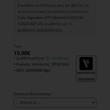
Στο online κατάστημα μας θα βρείτε τις
ανταλλακτικές αντιστάσεις Κεφαλές
Coils Vaporesso GTX Meshed 0.2Ω/0.3Ω
/0.6Ω/0.8Ω/1.2Ω συμβατές με τι...
Διαβάστε περισσότερα..
Τιμή
15,00€
Διαθεσιμότητα:
Σε απόθεμα
Κωδικός προϊόντος:
GTXCOILV
SKU:
0203060812gtx
Vaporesso
Επιλογή Αντίστασης