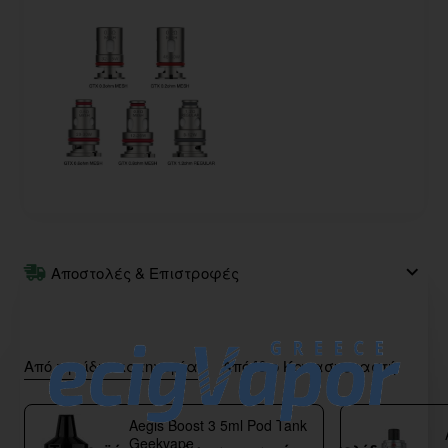
Αποστολές & Επιστροφές
Από την ίδια κατηγορία
Από Ίδιο Κατασκευαστή
Aegis Boost 3 5ml Pod Tank
Geekvape