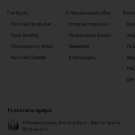
Για Εμάς
Ο Λογαριασμός Μου
Επικ
Πολιτική Προσωπικών Δεδομένων
Ιστορικό παραγγελιών
Οροί Χρήσης
Πρόγραμμα Συνεργατών
Χάρ
Πληροφορίες Αποστόλης
Newsletter
Πολ
Πολιτική Cookies
Επιστροφές
Blo
DIY
Τελευταία άρθρα
Η διαδρομή μας στο άτμισμα – Από τα πρώτα eGo έως τη σύγχρονη εποχή
0
25
Ιαν