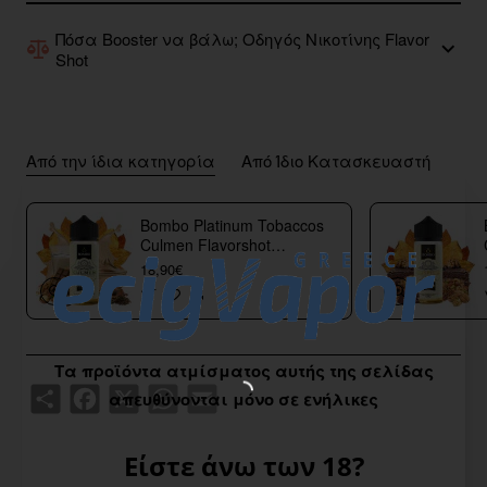
Πόσα Booster να βάλω; Οδηγός Νικοτίνης Flavor
Shot
Από την ίδια κατηγορία
Από Ίδιο Κατασκευαστή
Bombo Platinum Tobaccos
Culmen Flavorshot
40/120ml
18,90€
Τα προϊόντα ατμίσματος αυτής της σελίδας
Share
Facebook
X
WhatsApp
Email
απευθύνονται μόνο σε ενήλικες
Είστε άνω των 18?