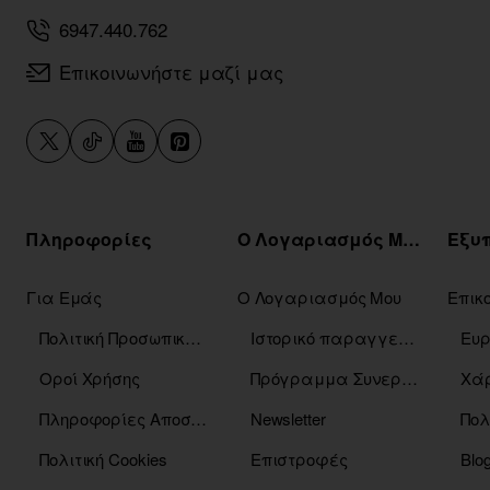
6947.440.762
Επικοινωνήστε μαζί μας
Πληροφορίες
Ο Λογαριασμός Μου
Για Εμάς
Ο Λογαριασμός Μου
Επικ
Πολιτική Προσωπικών Δεδομένων
Ιστορικό παραγγελιών
Οροί Χρήσης
Πρόγραμμα Συνεργατών
Χάρ
Πληροφορίες Αποστόλης
Newsletter
Πολ
Πολιτική Cookies
Επιστροφές
Blo