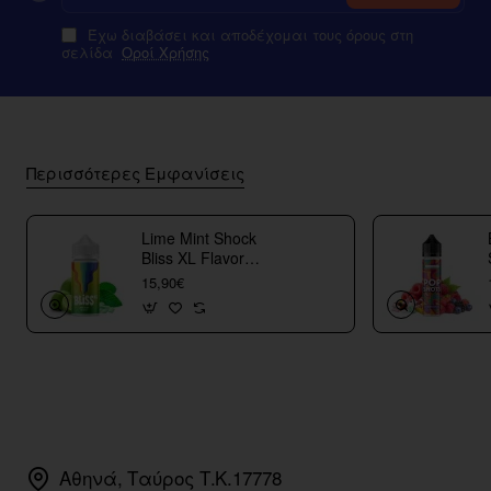
Έχω διαβάσει και αποδέχομαι τους όρους στη
σελίδα
Οροί Χρήσης
Περισσότερες Εμφανίσεις
Lime Mint Shock
Bliss XL Flavor
Shots
15,90€
Αθηνά, Ταύρος Τ.Κ.17778