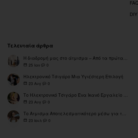
DIY
Τελευταία άρθρα
Η διαδρομή μας στο άτμισμα – Από τα πρώτα eGo έως τη σύγχρονη εποχή
0
25
Ιαν
Ηλεκτρονικό Τσιγάρο Μια Υγιέστερη Επιλογή
0
23
Αυγ
Το Ηλεκτρονικό Τσιγάρο Ένα Ικανό Εργαλείο για τη Διακοπή του Καπνίσματος
0
23
Αυγ
Το Ατμισμα Αποτελεσματικότερο μέσω για την διακοπή Καπνίσματος
0
23
Ιουλ