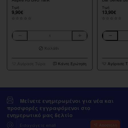
Τιμή
Τιμή
9,90€
13,90€
Aspire
Bar
K3
Series
Καλάθι
BVC
Strawberry
Tank
Kiwi
10ml/120ml
Αγόρασε Τώρα
Κάντε Ερώτηση
Αγόρασε 
Μείνετε ενημερωμένοι για νέα και
προσφορές εγγραφόμενοι στο
ενημερωτικό μας δελτίο
Εισαγάγετε
Αποστόλη
email