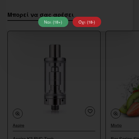
Μπορεί να σας αρέσει
Ναι (18+)
Όχι (18-)
Aspire
Mixtio
Aspire K3 BVC Tank
Bar Series St