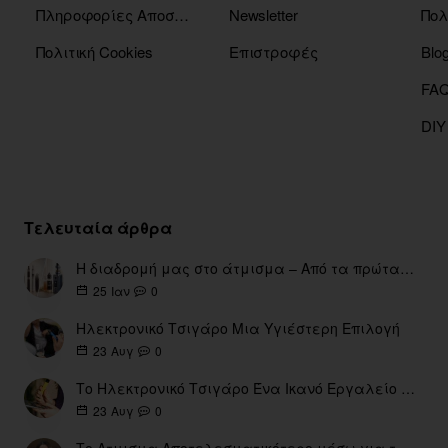
Πληροφορίες Αποστόλης
Newsletter
Πολ
Πολιτική Cookies
Επιστροφές
Blo
DIY
Τελευταία άρθρα
Η διαδρομή μας στο άτμισμα – Από τα πρώτα eGo έως τη σύγχρονη εποχή
0
25
Ιαν
Ηλεκτρονικό Τσιγάρο Μια Υγιέστερη Επιλογή
0
23
Αυγ
Το Ηλεκτρονικό Τσιγάρο Ένα Ικανό Εργαλείο για τη Διακοπή του Καπνίσματος
0
23
Αυγ