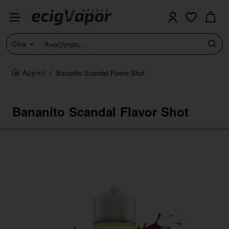
Όλα
Αναζήτηση....
Bananito Scandal Flavor Shot
home
Bananito Scandal Flavor Shot