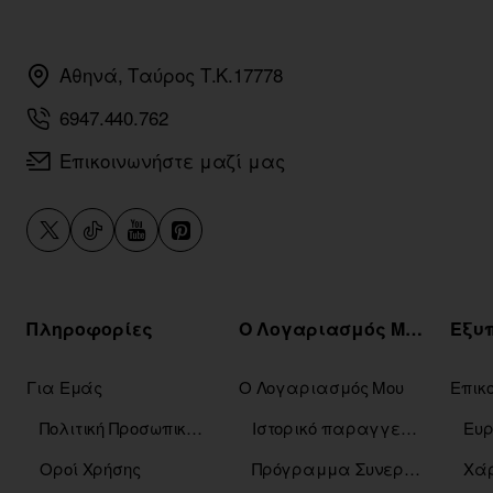
Αθηνά, Ταύρος Τ.Κ.17778
6947.440.762
Επικοινωνήστε μαζί μας
Πληροφορίες
Ο Λογαριασμός Μου
Για Εμάς
Ο Λογαριασμός Μου
Επικ
Πολιτική Προσωπικών Δεδομένων
Ιστορικό παραγγελιών
Οροί Χρήσης
Πρόγραμμα Συνεργατών
Χάρ