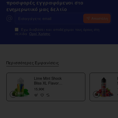
προσφορές εγγραφόμενοι στο
ενημερωτικό μας δελτίο
Εισαγάγετε
Αποστόλη
email
Έχω διαβάσει και αποδέχομαι τους όρους στη
σελίδα
Οροί Χρήσης
Περισσότερες Εμφανίσεις
Lime Mint Shock
Bliss XL Flavor
Shots
15,90€