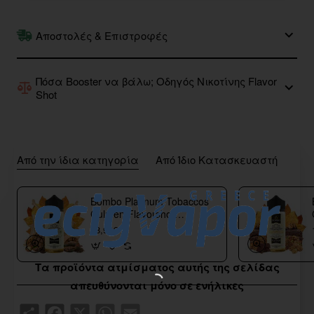
Αποστολές & Επιστροφές
Πόσα Booster να βάλω; Οδηγός Νικοτίνης Flavor
Shot
Από την ίδια κατηγορία
Από Ίδιο Κατασκευαστή
Bombo Platinum Tobaccos
Culmen Flavorshot
40/120ml
18,90€
Τα προϊόντα ατμίσματος αυτής της σελίδας
απευθύνονται μόνο σε ενήλικες
Share
Facebook
X
WhatsApp
Email