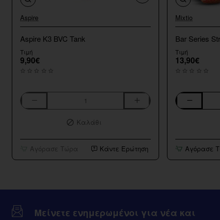
Aspire
Mixtio
Aspire K3 BVC Tank
Bar Series St
Τιμή
Τιμή
9,90€
13,90€
Aspire
Bar
K3
Series
Καλάθι
BVC
Strawberry
Tank
Kiwi
10ml/120ml
Αγόρασε Τώρα
Κάντε Ερώτηση
Αγόρασε 
Μείνετε ενημερωμένοι για νέα και