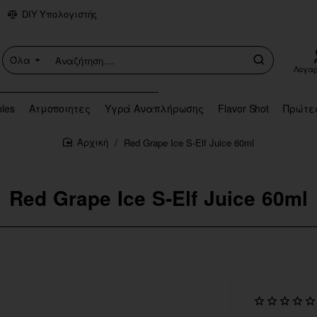
DIY Υπολογιστής
Όλα
Αναζήτηση....
Λογα
bles
Ατμοποιητες
Υγρά Αναπλήρωσης
Flavor Shot
Πρώτε
Red Grape Ice S-Elf Juice 60ml
home
Red Grape Ice S-Elf Juice 60ml