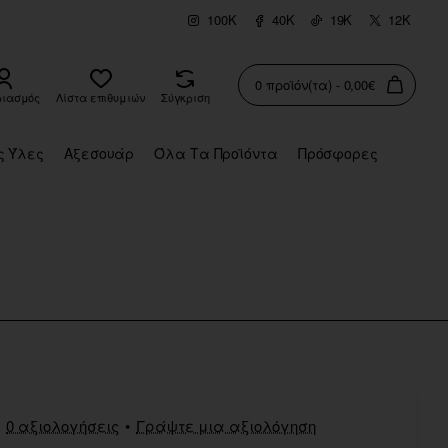
100K
40K
19K
12K
0 προϊόν(τα) - 0,00€
ριασμός
Λίστα επιθυμιών
Σύγκριση
ς Ύλες
Αξεσουάρ
Όλα Τα Προϊόντα
Πρόσφορες
0 αξιολογήσεις
•
Γράψτε μια αξιολόγηση