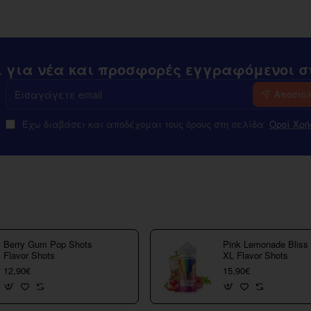
ι για νέα και προσφορές εγγραφόμενοι στ
Εισαγάγετε
Αποστό
email
Έχω διαβάσει και αποδέχομαι τους όρους στη σελίδα
Οροί Χρή
Berry Gum Pop Shots
Pink Lemonade Bliss
Flavor Shots
XL Flavor Shots
12,90€
15,90€