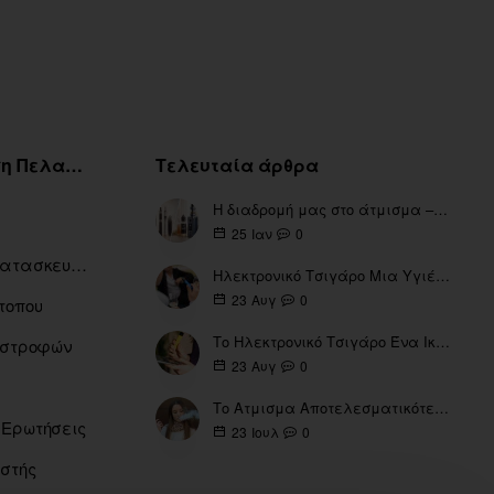
Εξυπηρέτηση Πελατών
Τελευταία άρθρα
Η διαδρομή μας στο άτμισμα – Από τα πρώτα eGo έως τη σύγχρονη εποχή
0
25
Ιαν
Ευρετήριο Κατασκευαστών
Ηλεκτρονικό Τσιγάρο Μια Υγιέστερη Επιλογή
0
23
Αυγ
τοπου
Το Ηλεκτρονικό Τσιγάρο Ένα Ικανό Εργαλείο για τη Διακοπή του Καπνίσματος
πιστροφών
0
23
Αυγ
Το Ατμισμα Αποτελεσματικότερο μέσω για την διακοπή Καπνίσματος
 Ερωτήσεις
0
23
Ιουλ
ιστής