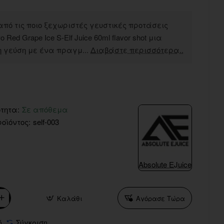
από τις ποιο ξεχωριστές γευστικές προτάσεις
ο Red Grape Ice S-Elf Juice 60ml flavor shot μια
η γεύση με ένα πραγμ...
Διαβάστε περισσότερα..
τητα:
Σε απόθεμα
οϊόντος:
self-003
Absolute EJuice
Καλάθι
Αγόρασε Τώρα
ό
Σύγκριση