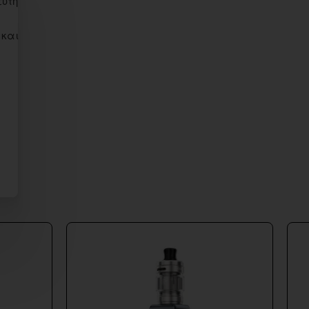
ευτη
 και