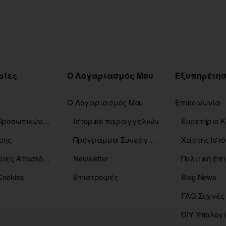
ρίες
Ο Λογαριασμός Μου
Ο Λογαριασμός Μου
Επικοινωνία
Πολιτική Προσωπικών Δεδομένων
Ιστορικό παραγγελιών
σης
Πρόγραμμα Συνεργατών
Χάρτης Ιστό
Πληροφορίες Αποστόλης
Newsletter
Πολιτική Ε
Cookies
Επιστροφές
Blog News
FAQ Συχνές
DIY Υπολογ