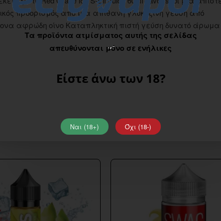
ί έξω το Red Grape Ice S-Elf Juice 60ml flavor shot μια απίστ
κός προορισμός από μια απίθανη γλυκόξινη γεύση από
τονα αφρώδη οίνο Καταπληκτική πιστή γεύση δυνατό άρωμα
Τα προϊόντα ατμίσματος αυτής της σελίδας
απευθύνονται μόνο σε ενήλικες
Είστε άνω των 18?
Ναι (18+)
Όχι (18-)