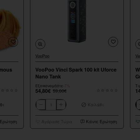
VooPoo
Ve
Εξαντληθηκε
amous
VooPoo Vinci Spark 100 kit Uforce
W
Nano Tank
G
Εξοικονομήστε
-7%
Τι
54,80€
59,00€
1
θι
Καλάθι
VooPoo
Wa
Vinci
Fl
Spark
Sh
 Ερώτηση
Αγόρασε Τώρα
Κάντε Ερώτηση
100
Sm
kit
G
Uforce
20
Nano