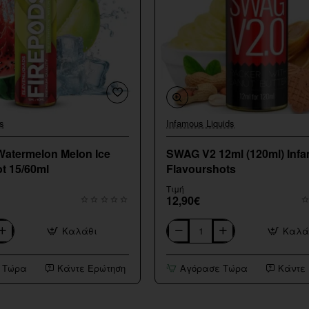
s
Infamous Liquids
Watermelon Melon Ice
SWAG V2 12ml (120ml) Inf
t 15/60ml
Flavourshots
Τιμή
12,90€
Καλάθι
Καλά
SWAG
V2
12ml
 Τώρα
Κάντε Ερώτηση
Αγόρασε Τώρα
Κάντε
(120ml)
Infamous
Flavourshots