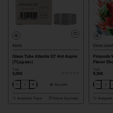
Aspire
Eleven Liquid
Glass Tube Atlantis GT 4ml Aspire
Firepods 
(Τζαμακι)
Flavor Sho
Τιμή
Τιμή
3,00€
9,30€
Καλάθι
Glass
Firepods
Tube
Watermelon
Atlantis
Melon
Αγόρασε Τώρα
Κάντε Ερώτηση
Αγόρασε
GT
Ice
4ml
Flavor
Aspire
Shot
(Τζαμακι)
15/60ml