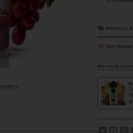
Αποστολές &
Πόσα Booster
Από την ίδια κατ
Bo
ρωτήσεις;
Cu
18
Share
Faceboo
X