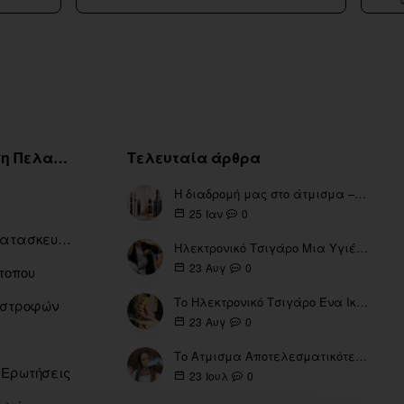
Εξυπηρέτηση Πελατών
Τελευταία άρθρα
Η διαδρομή μας στο άτμισμα – Από τα πρώτα eGo έως τη σύγχρονη εποχή
0
25
Ιαν
Ευρετήριο Κατασκευαστών
Ηλεκτρονικό Τσιγάρο Μια Υγιέστερη Επιλογή
0
23
Αυγ
τοπου
Το Ηλεκτρονικό Τσιγάρο Ένα Ικανό Εργαλείο για τη Διακοπή του Καπνίσματος
πιστροφών
0
23
Αυγ
Το Ατμισμα Αποτελεσματικότερο μέσω για την διακοπή Καπνίσματος
 Ερωτήσεις
0
23
Ιουλ