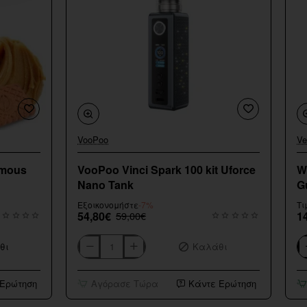
VooPoo
Ve
Εξαντληθηκε
amous
VooPoo Vinci Spark 100 kit Uforce
W
Nano Tank
G
Εξοικονομήστε
-7%
Τι
54,80€
59,00€
1
θι
Καλάθι
VooPoo
Wa
Vinci
Fl
Spark
Sh
 Ερώτηση
Αγόρασε Τώρα
Κάντε Ερώτηση
100
Sm
kit
G
Uforce
20