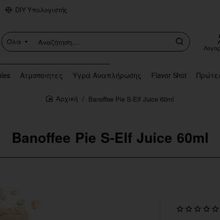
DIY Υπολογιστής
Όλα
Αναζήτηση....
Λογα
bles
Ατμοποιητες
Υγρά Αναπλήρωσης
Flavor Shot
Πρώτε
Banoffee Pie S-Elf Juice 60ml
home
Banoffee Pie S-Elf Juice 60ml