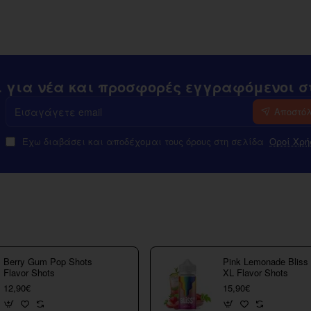
ι για νέα και προσφορές εγγραφόμενοι στ
Εισαγάγετε
Αποστό
email
Έχω διαβάσει και αποδέχομαι τους όρους στη σελίδα
Οροί Χρή
Berry Gum Pop Shots
Pink Lemonade Bliss
Flavor Shots
XL Flavor Shots
12,90€
15,90€