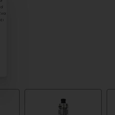
or
κά
ένα
ει