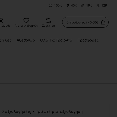
100K
40K
19K
12K
0 προϊόν(τα) - 0,00€
ριασμός
Λίστα επιθυμιών
Σύγκριση
ς Ύλες
Αξεσουάρ
Όλα Τα Προϊόντα
Πρόσφορες
0 αξιολογήσεις
•
Γράψτε μια αξιολόγηση