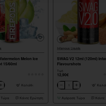
s
Infamous Liquids
Watermelon Melon Ice
SWAG V2 12ml (120ml) Inf
t 15/60ml
Flavourshots
Τιμή
12,90€
Καλάθι
Καλά
SWAG
V2
12ml
 Τώρα
Κάντε Ερώτηση
Αγόρασε Τώρα
Κάντε
(120ml)
Infamous
Flavourshots