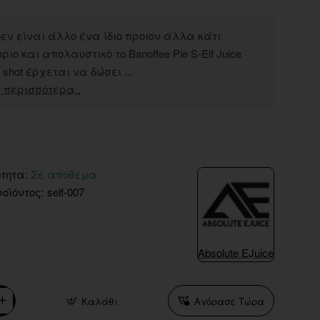
εν είναι άλλο ένα ίδιο προιον άλλα κάτι
ριο και απολαυστικό το Banoffee Pie S-Elf Juice
r shot έρχεται να δώσει ...
 περισσότερα..
τητα:
Σε απόθεμα
οϊόντος:
self-007
Absolute EJuice
Καλάθι
Αγόρασε Τώρα