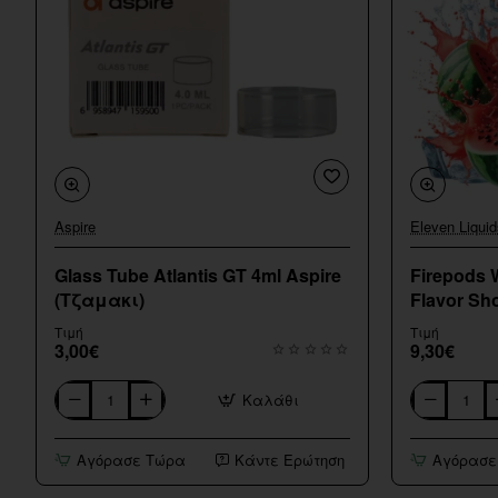
Aspire
Eleven Liquid
Glass Tube Atlantis GT 4ml Aspire
Firepods 
(Τζαμακι)
Flavor Sho
Τιμή
Τιμή
3,00€
9,30€
Καλάθι
Glass
Firepods
Tube
Watermelon
Atlantis
Melon
Αγόρασε Τώρα
Κάντε Ερώτηση
Αγόρασε
GT
Ice
4ml
Flavor
Aspire
Shot