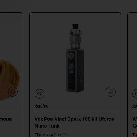
VooPoo
Ve
Εξαντληθηκε
amous
VooPoo Vinci Spark 100 kit Uforce
W
Nano Tank
G
Εξοικονομήστε
-7%
Τι