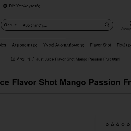
DIY Υπολογιστής
Όλα
Αναζήτηση....
Λογα
bles
Ατμοποιητες
Υγρά Αναπλήρωσης
Flavor Shot
Πρώτε
Just Juice Flavor Shot Mango Passion Fruit 60ml
home
ice Flavor Shot Mango Passion Fr