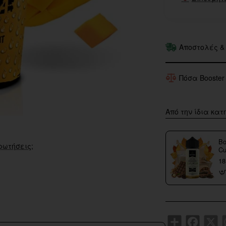
Αποστολές &
Πόσα Booster
Από την ίδια κατ
Bo
ρωτήσεις;
Cu
18
Share
Faceboo
X