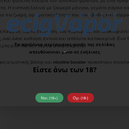
 ώριμη και φωτεινή πλευρά των τροπικών φρούτων, με ένα προφ
τητα. Η εισπνοή ξεκινά με ζουμερό μάνγκο, γεμάτο σάρκα κα
μια πιο ζωηρή, αρωματική οξύτητα που δίνει βάθος και ισορρο
, ελαφρώς τάρτα επίγευση, που παραμένει και ολοκληρώνει
ust Juice: καθαρό, έντονο και απόλυτα καλοκαιρινό. Ένα fl
Τα προϊόντα ατμίσματος αυτής της σελίδας
l εμπειρία που δεν περνά απαρατήρητη.
απευθύνονται μόνο σε ενήλικες
ήκη ατμιστικής βάσης και
nicotine booster
προκύπτουν συνολι
Είστε άνω των 18?
Ναι (18+)
Όχι (18-)