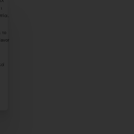
ίλ
ι
πία.
 το
avor
κά