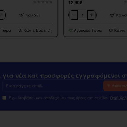
12,90€
Καλάθι
Καλά
SWAG
V2
12ml
 Τώρα
Κάντε Ερώτηση
Αγόρασε Τώρα
Κάντε
(120ml)
Infamous
Flavourshots
ι για νέα και προσφορές εγγραφόμενοι στ
Εισαγάγετε
Αποστό
email
Έχω διαβάσει και αποδέχομαι τους όρους στη σελίδα
Οροί Χρή