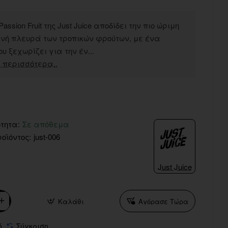
assion Fruit της Just Juice αποδίδει την πιο ώριμη
ινή πλευρά των τροπικών φρούτων, με ένα
υ ξεχωρίζει για την έν...
 περισσότερα..
τητα:
Σε απόθεμα
οϊόντος:
just-006
Just Juice
Καλάθι
Αγόρασε Τώρα
ό
Σύγκριση