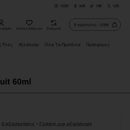
100K
40K
19K
12K
0 προϊόν(τα) - 0,00€
ριασμός
Λίστα επιθυμιών
Σύγκριση
ς Ύλες
Αξεσουάρ
Όλα Τα Προϊόντα
Πρόσφορες
uit 60ml
0 αξιολογήσεις
•
Γράψτε μια αξιολόγηση