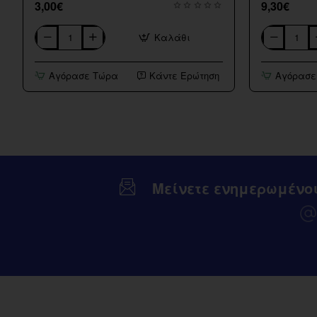
3,00€
9,30€
Καλάθι
Glass
Firepods
Tube
Watermelon
Atlantis
Melon
Αγόρασε Τώρα
Κάντε Ερώτηση
Αγόρασε
GT
Ice
4ml
Flavor
Aspire
Shot
(Τζαμακι)
15/60ml
Μείνετε ενημερωμένο