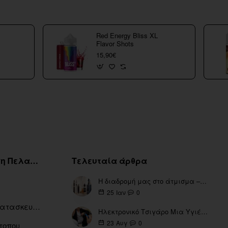
Red Energy Bliss XL
Flavor Shots
15,90€
Εξυπηρέτηση Πελατών
Τελευταία άρθρα
Η διαδρομή μας στο άτμισμα – Από τα πρώτα eGo έως τη σύγχρονη εποχή
0
25
Ιαν
Ευρετήριο Κατασκευαστών
Ηλεκτρονικό Τσιγάρο Μια Υγιέστερη Επιλογή
0
23
Αυγ
τοπου