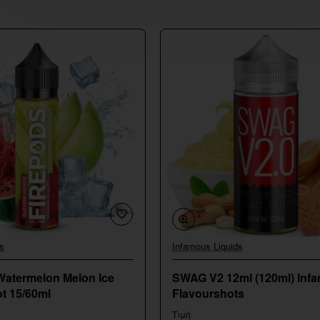
s
Infamous Liquids
Watermelon Melon Ice
SWAG V2 12ml (120ml) Inf
t 15/60ml
Flavourshots
Τιμή