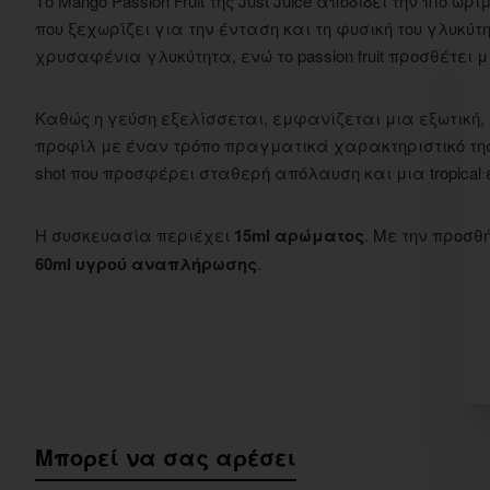
Το Mango Passion Fruit της Just Juice αποδίδει την πιο
που ξεχωρίζει για την ένταση και τη φυσική του γλυκύ
χρυσαφένια γλυκύτητα, ενώ το passion fruit προσθέτει 
Καθώς η γεύση εξελίσσεται, εμφανίζεται μια εξωτική
προφίλ με έναν τρόπο πραγματικά χαρακτηριστικό της J
shot που προσφέρει σταθερή απόλαυση και μια tropica
Η συσκευασία περιέχει
15ml αρώματος
. Με την προσθ
60ml υγρού αναπλήρωσης
.
Μπορεί να σας αρέσει