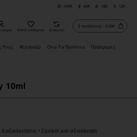
100K
40K
19K
12K
0 προϊόν(τα) - 0,00€
ριασμός
Λίστα επιθυμιών
Σύγκριση
ς Ύλες
Αξεσουάρ
Όλα Τα Προϊόντα
Πρόσφορες
y 10ml
0 αξιολογήσεις
•
Γράψτε μια αξιολόγηση