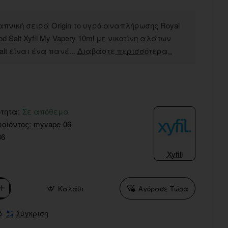
απνική σειρά Origin το υγρό αναπλήρωσης Royal
od Salt Xyfil My Vapery 10ml με νικοτίνη αλάτων
alt είναι ένα πανέ...
Διαβάστε περισσότερα..
τητα:
Σε απόθεμα
οϊόντος:
myvape-06
36
Xyfill
Καλάθι
Αγόρασε Τώρα
ό
Σύγκριση