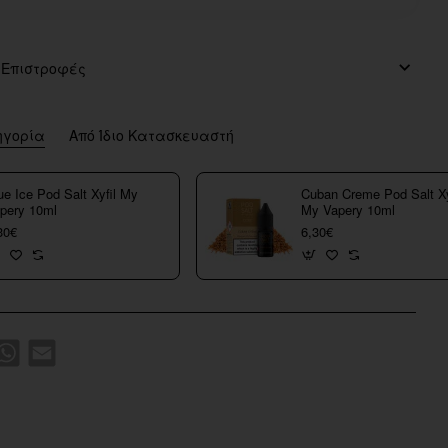
 Επιστροφές
ηγορία
Από Ίδιο Κατασκευαστή
ue Ice Pod Salt Xyfil My
Cuban Creme Pod Salt Xy
pery 10ml
My Vapery 10ml
30€
6,30€
k
WhatsApp
Email