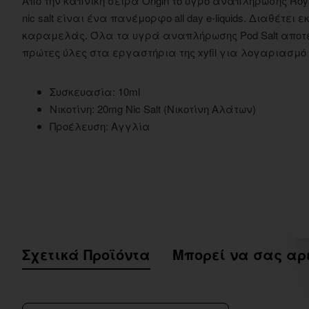
Από την καπνική σειρά Origin το υγρό αναπλήρωσης Royal
nic salt είναι ένα πανέμορφο all day e-liquids. Διαθέτ
καραμελάς. Όλα τα υγρά αναπλήρωσης Pod Salt αποτε
πρώτες ύλες στα εργαστήρια της xyfil για λογαριασμό 
Συσκευασία: 10ml
Νικοτίνη: 20mg Nic Salt (Νικοτίνη Αλάτων)
Προέλευση: Αγγλία
Σχετικά Προϊόντα
Μπορεί να σας αρ