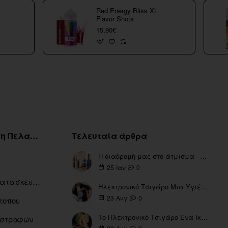
Red Energy Bliss XL
Flavor Shots
15,90€
Εξυπηρέτηση Πελατών
Τελευταία άρθρα
Η διαδρομή μας στο άτμισμα – Από τα πρώτα eGo έως τη σύγχρονη εποχή
0
25
Ιαν
Ευρετήριο Κατασκευαστών
Ηλεκτρονικό Τσιγάρο Μια Υγιέστερη Επιλογή
0
23
Αυγ
τοπου
Το Ηλεκτρονικό Τσιγάρο Ένα Ικανό Εργαλείο για τη Διακοπή του Καπνίσματος
πιστροφών