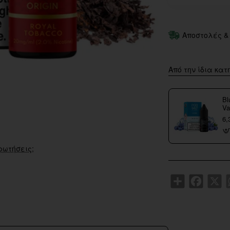
Αποστολές &
Από την ίδια κατ
Bl
Va
6,
ρωτήσεις;
Share
Faceboo
X