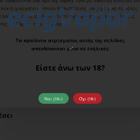
 Tobacco Pod Salt Xyfil My Vapery 10ml με νικοτίνη αλάτων 2
ει εκλεκτό χαρμάνι καπνών πολυτέλειας μαζί με μικρές νότες
λούνε μια καταπληκτική επιλογή φτιαγμένα με άριστες
της My Vapery στην Αγγλία.
Τα προϊόντα ατμίσματος αυτής της σελίδας
απευθύνονται μόνο σε ενήλικες
Είστε άνω των 18?
Ναι (18+)
Όχι (18-)
έσει