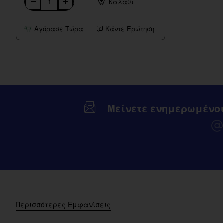
Καλάθι
Innokin
Foretex
Pod
Αγόρασε Τώρα
Κάντε Ερώτηση
System
Kit
2000mAh
Μείνετε ενημερωμένο
Περισσότερες Εμφανίσεις