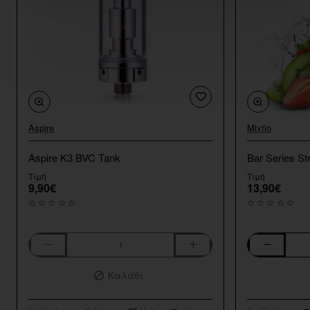
Aspire
Mixtio
Aspire K3 BVC Tank
Bar Series St
Τιμή
Τιμή
9,90€
13,90€
Aspire
Bar
K3
Series
Καλάθι
BVC
Strawberry
Tank
Kiwi
10ml/120ml