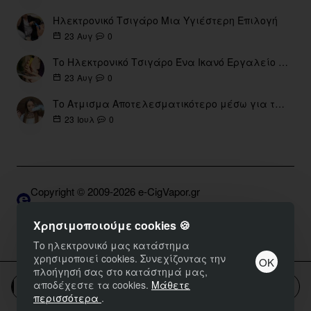
Ηλεκτρονικό Τσιγάρο Μια Υγιέστερη Επιλογή
0
23
Αυγ
Το Ηλεκτρονικό Τσιγάρο Ένα Ικανό Εργαλείο για τη Διακοπή του Καπνίσματος
0
23
Αυγ
Το Ατμισμα Αποτελεσματικότερο μέσω για την διακοπή Καπνίσματος
0
23
Ιουλ
Copyright © 2009-2026 e-CigVapor.gr
Developed by S.K. | DNSGrid.gr • OpenCart Expert
Χρησιμοποιούμε cookies 🍪
Το ηλεκτρονικό μας κατάστημα
χρησιμοποιεί cookies. Συνεχίζοντας την
ΟΚ
πλοήγησή σας στο κατάστημά μας,
αποδέχεστε τα cookies.
Μάθετε
Καλάθι
περισσότερα
.