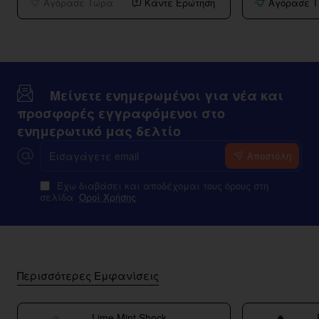
Αγόρασε Τώρα
Κάντε Ερώτηση
Αγόρασε 
Μείνετε ενημερωμένοι για νέα και
προσφορές εγγραφόμενοι στο
ενημερωτικό μας δελτίο
Εισαγάγετε
Αποστόλη
email
Έχω διαβάσει και αποδέχομαι τους όρους στη
σελίδα
Οροί Χρήσης
Περισσότερες Εμφανίσεις
Lime Mint Shock