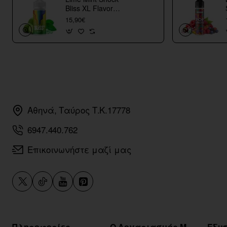
Bliss XL Flavor
Shots
15,90€
Αθηνά, Ταύρος Τ.Κ.17778
6947.440.762
Επικοινωνήστε μαζί μας
Πληροφορίες
Ο Λογαριασμός Μου