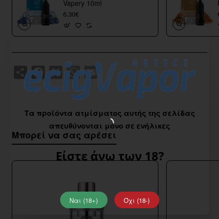
Vapery 10ml
6,30€
Share
Facebook
X
WhatsApp
Email
Τα προϊόντα ατμίσματος αυτής της σελίδας
απευθύνονται μόνο σε ενήλικες
Μπορεί να σας αρέσει
Είστε άνω των 18?
Ναι (18+)
Όχι (18-)