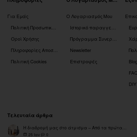
Για Εμάς
Ο Λογαριασμός Μου
Επικ
Πολιτική Προσωπικών Δεδομένων
Ιστορικό παραγγελιών
Οροί Χρήσης
Πρόγραμμα Συνεργατών
Χάρ
Πληροφορίες Αποστόλης
Newsletter
Πολ
Πολιτική Cookies
Επιστροφές
Blo
DIY
Τελευταία άρθρα
Η διαδρομή μας στο άτμισμα – Από τα πρώτα eGo έως τη σύγχρονη εποχή
0
25
Ιαν