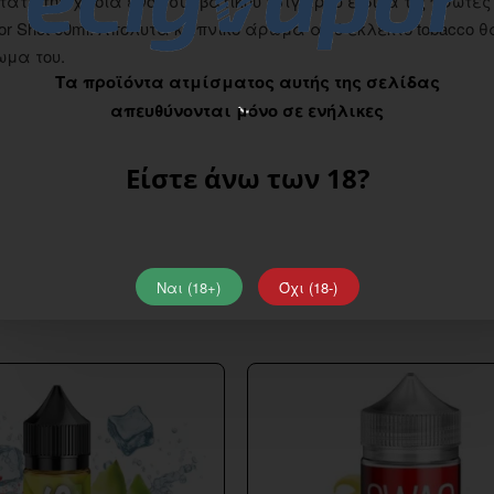
άτε την χροιά ενός συμβατικού τσιγάρου ειδικά τις πρώτες
avor Shot 60ml. Απολυτά καπνικό άρωμα από εκλεκτό tobacco θ
ωμα του.
Τα προϊόντα ατμίσματος αυτής της σελίδας
απευθύνονται μόνο σε ενήλικες
Είστε άνω των 18?
Ναι (18+)
Όχι (18-)