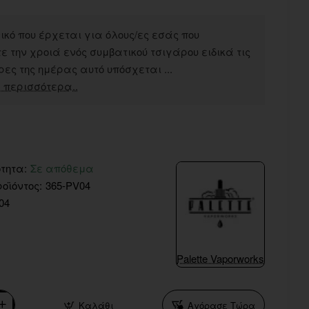
κό που έρχεται για όλους/ες εσάς που
 την χροιά ενός συμβατικού τσιγάρου ειδικά τις
ες της ημέρας αυτό υπόσχεται ...
 περισσότερα..
τητα:
Σε απόθεμα
οϊόντος:
365-PV04
04
Palette Vaporworks
Καλάθι
Αγόρασε Τώρα