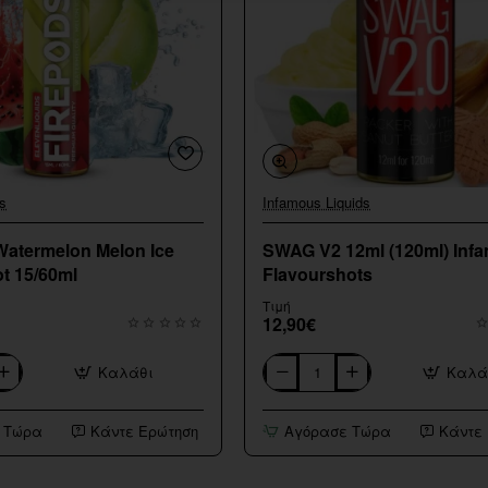
s
Infamous Liquids
Watermelon Melon Ice
SWAG V2 12ml (120ml) Inf
t 15/60ml
Flavourshots
Τιμή
12,90€
Καλάθι
Καλά
SWAG
V2
12ml
 Τώρα
Κάντε Ερώτηση
Αγόρασε Τώρα
Κάντε
(120ml)
Infamous
Flavourshots