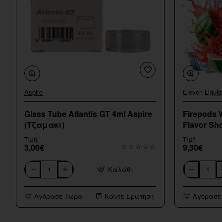
Aspire
Eleven Liquid
Glass Tube Atlantis GT 4ml Aspire
Firepods 
(Τζαμακι)
Flavor Sho
Τιμή
Τιμή
3,00€
9,30€
Καλάθι
Glass
Firepods
Tube
Watermelon
Atlantis
Melon
Αγόρασε Τώρα
Κάντε Ερώτηση
Αγόρασε
GT
Ice
4ml
Flavor
Aspire
Shot
(Τζαμακι)
15/60ml