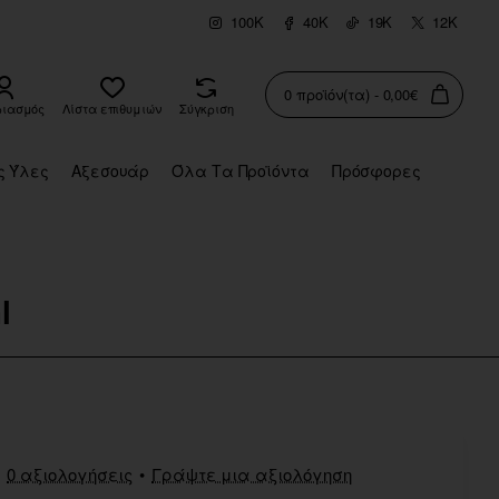
100K
40K
19K
12K
0 προϊόν(τα) - 0,00€
ριασμός
Λίστα επιθυμιών
Σύγκριση
ς Ύλες
Αξεσουάρ
Όλα Τα Προϊόντα
Πρόσφορες
l
0 αξιολογήσεις
•
Γράψτε μια αξιολόγηση