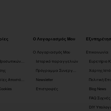
ρίες
Ο Λογαριασμός Μου
Ο Λογαριασμός Μου
Επικοινωνία
Πολιτική Προσωπικών Δεδομένων
Ιστορικό παραγγελιών
σης
Πρόγραμμα Συνεργατών
Χάρτης Ιστό
Πληροφορίες Αποστόλης
Newsletter
Πολιτική Ε
Cookies
Επιστροφές
Blog News
FAQ Συχνές
DIY Υπολογ