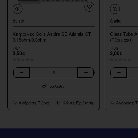
Aspire
Aspire
Κεφαλες Coils Aspire SE Atlantis GT
Glass Tube At
0.18ohm/0.3ohm
(Τζαμακι)
Τιμή
Τιμή
3,50€
3,00€
Κεφαλες
Glass
Coils
Tube
Καλάθι
Aspire
Atlantis
SE
GT
Atlantis
4ml
Αγόρασε Τώρα
Κάντε Ερώτηση
Αγόρασε 
GT
Aspire
0.18ohm/0.3ohm
(Τζαμακι)