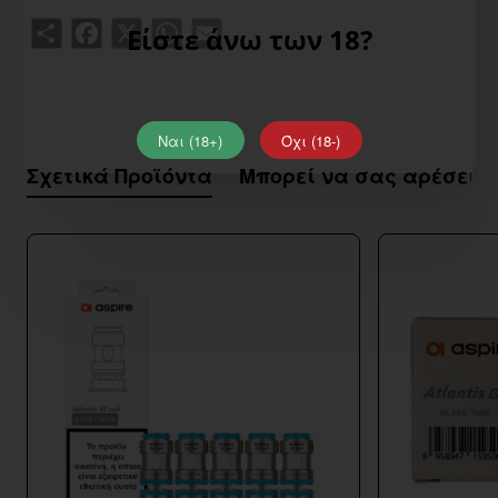
Share
Facebook
X
WhatsApp
Email
Είστε άνω των 18?
Ναι (18+)
Όχι (18-)
Σχετικά Προϊόντα
Μπορεί να σας αρέσει