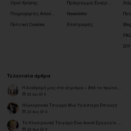
Οροί Χρήσης
Πρόγραμμα Συνεργατών
Χάρ
Πληροφορίες Αποστόλης
Newsletter
Πολ
Πολιτική Cookies
Επιστροφές
Blo
DIY
Τελευταία άρθρα
Η διαδρομή μας στο άτμισμα – Από τα πρώτα eGo έως τη σύγχρονη εποχή
0
25
Ιαν
Ηλεκτρονικό Τσιγάρο Μια Υγιέστερη Επιλογή
0
23
Αυγ
Το Ηλεκτρονικό Τσιγάρο Ένα Ικανό Εργαλείο για τη Διακοπή του Καπνίσματος
0
23
Αυγ