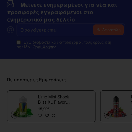
Μείνετε ενημερωμένοι για νέα και
προσφορές εγγραφόμενοι στο
ενημερωτικό μας δελτίο
Εισαγάγετε
Αποστόλη
email
Έχω διαβάσει και αποδέχομαι τους όρους στη
σελίδα
Οροί Χρήσης
Περισσότερες Εμφανίσεις
Lime Mint Shock
Bliss XL Flavor
Shots
15,90€