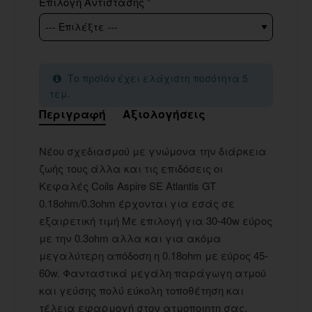
Επιλογή Αντίστασης
Το προϊόν έχει ελάχιστη ποσότητα 5
τεμ.
Περιγραφή
Αξιολογήσεις
Νέου σχεδιασμού με γνώμονα την διάρκεια
ζωής τους άλλα και τις επιδόσεις οι
Κεφαλές Coils Aspire SE Atlantis GT
0.18ohm/0.3ohm έρχονται για εσάς σε
εξαιρετική τιμή Με επιλογή για 30-40w εύρος
με την 0.3ohm αλλα και για ακόμα
μεγαλύτερη απόδοση η 0.18ohm με εύρος 45-
60w. Φανταστικά μεγάλη παράγωγη ατμού
και γεύσης πολύ εύκολη τοποθέτηση και
τέλεια εφαρμογή στον ατμοποιητη σας.