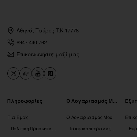
Αθηνά, Ταύρος Τ.Κ.17778
6947.440.762
Επικοινωνήστε μαζί μας
Πληροφορίες
Ο Λογαριασμός Μου
Για Εμάς
Ο Λογαριασμός Μου
Επικ
Πολιτική Προσωπικών Δεδομένων
Ιστορικό παραγγελιών