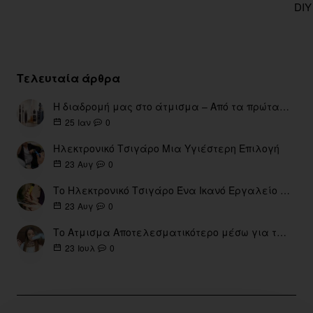
DIY
Τελευταία άρθρα
Η διαδρομή μας στο άτμισμα – Από τα πρώτα eGo έως τη σύγχρονη εποχή
0
25
Ιαν
Ηλεκτρονικό Τσιγάρο Μια Υγιέστερη Επιλογή
0
23
Αυγ
Το Ηλεκτρονικό Τσιγάρο Ένα Ικανό Εργαλείο για τη Διακοπή του Καπνίσματος
0
23
Αυγ
Το Ατμισμα Αποτελεσματικότερο μέσω για την διακοπή Καπνίσματος
0
23
Ιουλ