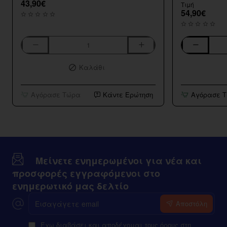
43,90€
Τιμή
54,90€
Geekvape
Geekvape
Aegis
Aegis
Καλάθι
Solo
Legend
3
5
Mod
200w
Αγόρασε Τώρα
Κάντε Ερώτηση
Αγόρασε 
100w
Box
Mod
Μείνετε ενημερωμένοι για νέα και
προσφορές εγγραφόμενοι στο
ενημερωτικό μας δελτίο
Εισαγάγετε
Αποστόλη
email
Έχω διαβάσει και αποδέχομαι τους όρους στη