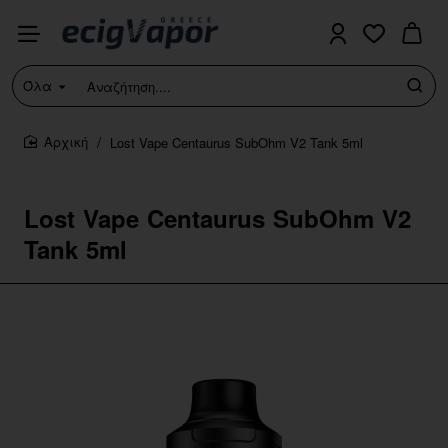
Όλα
Αναζήτηση....
Lost Vape Centaurus SubOhm V2 Tank 5ml
home
Lost Vape Centaurus SubOhm V2
Tank 5ml