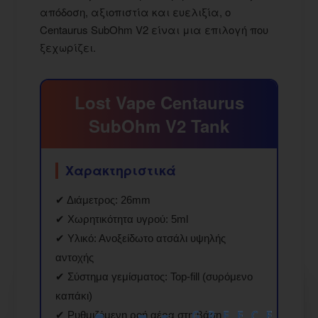
απόδοση, αξιοπιστία και ευελιξία, ο
Centaurus SubOhm V2 είναι μια επιλογή που
ξεχωρίζει.
Lost Vape Centaurus
SubOhm V2 Tank
Χαρακτηριστικά
✔ Διάμετρος: 26mm
✔ Χωρητικότητα υγρού: 5ml
✔ Υλικό: Ανοξείδωτο ατσάλι υψηλής
αντοχής
✔ Σύστημα γεμίσματος: Top-fill (συρόμενο
καπάκι)
✔ Ρυθμιζόμενη ροή αέρα στη βάση