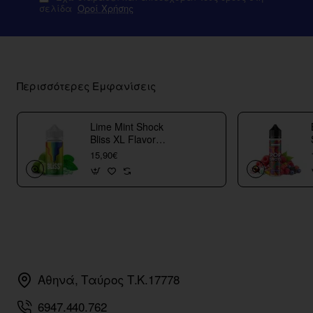
σελίδα
Οροί Χρήσης
Περισσότερες Εμφανίσεις
Lime Mint Shock
Bliss XL Flavor
Shots
15,90€
Αθηνά, Ταύρος Τ.Κ.17778
6947.440.762