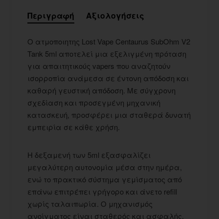
Περιγραφή
Αξιολογήσεις
Ο ατμοποιητης Lost Vape Centaurus SubOhm V2
Tank 5ml αποτελεί μια εξελιγμένη πρόταση
για απαιτητικούς vapers που αναζητούν
ισορροπία ανάμεσα σε έντονη απόδοση και
καθαρή γευστική απόδοση. Με σύγχρονη
σχεδίαση και προσεγμένη μηχανική
κατασκευή, προσφέρει μια σταθερά δυνατή
εμπειρία σε κάθε χρήση.
Η δεξαμενή των 5ml εξασφαλίζει
μεγαλύτερη αυτονομία μέσα στην ημέρα,
ενώ το πρακτικό σύστημα γεμίσματος από
επάνω επιτρέπει γρήγορο και άνετο refill
χωρίς ταλαιπωρία. Ο μηχανισμός
ανοίγματος είναι σταθερός και ασφαλής,