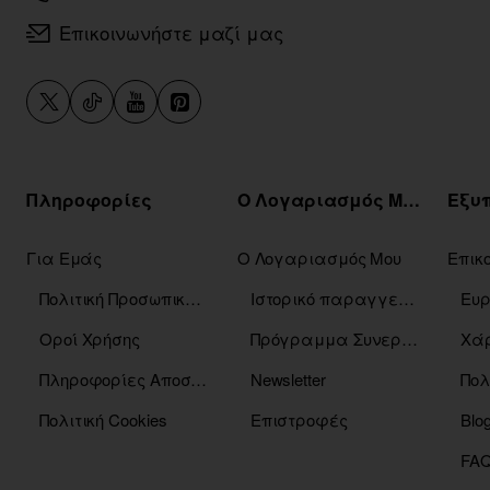
Επικοινωνήστε μαζί μας
Πληροφορίες
Ο Λογαριασμός Μου
Για Εμάς
Ο Λογαριασμός Μου
Επικ
Πολιτική Προσωπικών Δεδομένων
Ιστορικό παραγγελιών
Οροί Χρήσης
Πρόγραμμα Συνεργατών
Χάρ
Πληροφορίες Αποστόλης
Newsletter
Πολ
Πολιτική Cookies
Επιστροφές
Blo