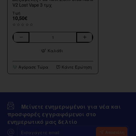
V2 Lost Vape 3 τμχ
Τιμή
10,50€
Δεξαμενες
Pod
Καλάθι
Tank
2.5ml
Ursa
Αγόρασε Τώρα
Κάντε Ερώτηση
Nano
V2
Lost
Vape
3
τμχ
Μείνετε ενημερωμένοι για νέα και
προσφορές εγγραφόμενοι στο
ενημερωτικό μας δελτίο
Εισαγάγετε
Αποστόλη
email