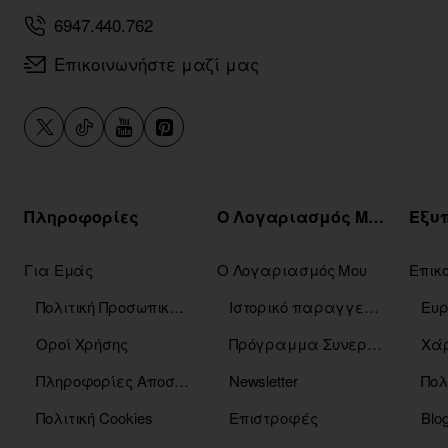
6947.440.762
Επικοινωνήστε μαζί μας
Πληροφορίες
Ο Λογαριασμός Μου
Για Εμάς
Ο Λογαριασμός Μου
Επικ
Πολιτική Προσωπικών Δεδομένων
Ιστορικό παραγγελιών
Οροί Χρήσης
Πρόγραμμα Συνεργατών
Χάρ
Πληροφορίες Αποστόλης
Newsletter
Πολ
Πολιτική Cookies
Επιστροφές
Blo