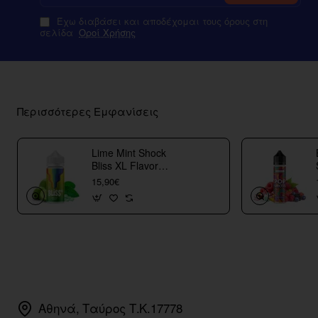
Έχω διαβάσει και αποδέχομαι τους όρους στη
σελίδα
Οροί Χρήσης
Περισσότερες Εμφανίσεις
Lime Mint Shock
Bliss XL Flavor
Shots
15,90€
Αθηνά, Ταύρος Τ.Κ.17778