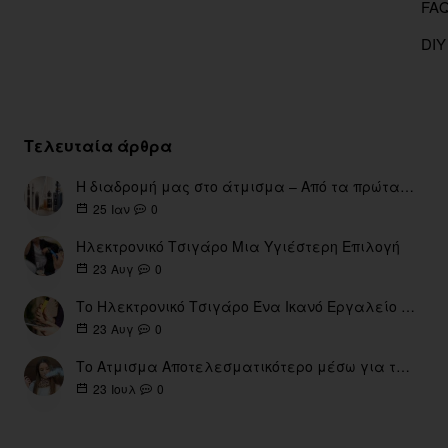
DIY
Τελευταία άρθρα
Η διαδρομή μας στο άτμισμα – Από τα πρώτα eGo έως τη σύγχρονη εποχή
0
25
Ιαν
Ηλεκτρονικό Τσιγάρο Μια Υγιέστερη Επιλογή
0
23
Αυγ
Το Ηλεκτρονικό Τσιγάρο Ένα Ικανό Εργαλείο για τη Διακοπή του Καπνίσματος
0
23
Αυγ
Το Ατμισμα Αποτελεσματικότερο μέσω για την διακοπή Καπνίσματος
0
23
Ιουλ