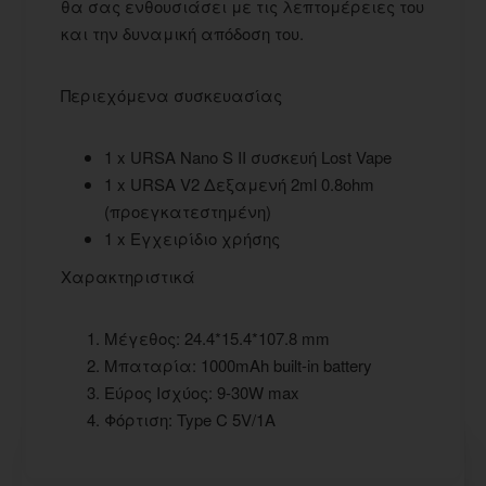
θα σας ενθουσιάσει με τις λεπτομέρειες του
και την δυναμική απόδοση του.
Περιεχόμενα συσκευασίας
1 x URSA Nano S II συσκευή Lost Vape
1 x URSA V2 Δεξαμενή 2ml 0.8ohm
(προεγκατεστημένη)
1 x Εγχειρίδιο χρήσης
Χαρακτηριστικά
Μέγεθος: 24.4*15.4*107.8 mm
Μπαταρία: 1000mAh built-in battery
Εύρος Ισχύος: 9-30W max
Φόρτιση: Type C 5V/1A