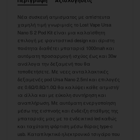
Περιγραφή
Αξιολογήσεις
Νέα συσκευή ατμισματος με απίστευτα
χαμηλή τιμή γνωριμιάς το Lost Vape Ursa
Nano S 2 Pod Kit είναι μια καλαίσθητη
επιλογή με φανταστικό design και άριστη
ποιότητα διαθέτει μπαταριά 1000mah και
αυτόματη προσαρμογή ισχύος έως και 30w
ανάλογα την δεξαμενή που θα
τοποθετήσετε. Με νεες ανταλλακτικές
δεξαμενές pod Ursa Nano 2.5ml και επιλογές
σε 0.6Ω/0.8Ω/1.0Ω θα καλύψει κάθε ατμιστή/
ια άλλα και με εύκολη συντήρηση και
αναπλήρωση. Με αυτόματη ενεργοποίηση
μέσω της εισπνοής και ένδειξη στάθμης της
μπαταριάς μας με το ενδεικτικό led καθώς
και ταχύτατη φόρτιση μέσω θύρας type-c
usb. Καταπληκτικό ηλεκτρονικό τσιγάρο που