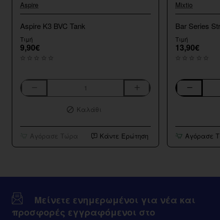
Aspire
Mixtio
Aspire K3 BVC Tank
Bar Series St
Τιμή
Τιμή
9,90€
13,90€
Aspire
Bar
K3
Series
Καλάθι
BVC
Strawberry
Tank
Kiwi
10ml/120ml
Αγόρασε Τώρα
Κάντε Ερώτηση
Αγόρασε 
Μείνετε ενημερωμένοι για νέα και
προσφορές εγγραφόμενοι στο