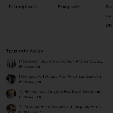
Πολιτική Cookies
Επιστροφές
Blo
DIY
Τελευταία άρθρα
Η διαδρομή μας στο άτμισμα – Από τα πρώτα eGo έως τη σύγχρονη εποχή
0
25
Ιαν
Ηλεκτρονικό Τσιγάρο Μια Υγιέστερη Επιλογή
0
23
Αυγ
Το Ηλεκτρονικό Τσιγάρο Ένα Ικανό Εργαλείο για τη Διακοπή του Καπνίσματος
0
23
Αυγ
Το Ατμισμα Αποτελεσματικότερο μέσω για την διακοπή Καπνίσματος
0
23
Ιουλ