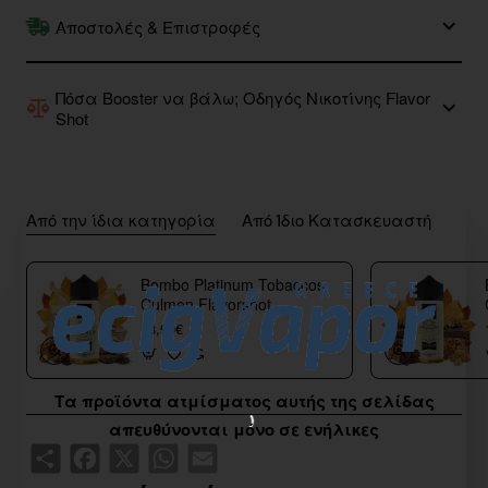
Αποστολές & Επιστροφές
Πόσα Booster να βάλω; Οδηγός Νικοτίνης Flavor
Shot
Από την ίδια κατηγορία
Από Ίδιο Κατασκευαστή
Bombo Platinum Tobaccos
Culmen Flavorshot
40/120ml
18,90€
Τα προϊόντα ατμίσματος αυτής της σελίδας
απευθύνονται μόνο σε ενήλικες
Share
Facebook
X
WhatsApp
Email