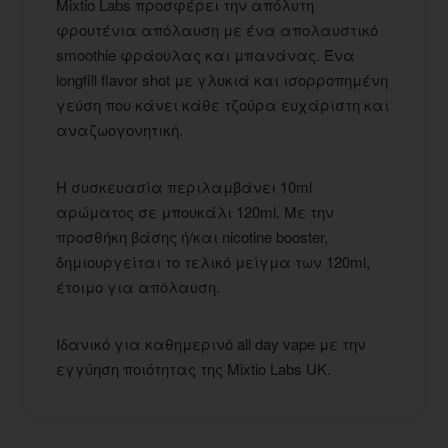
Mixtio Labs προσφέρει την απόλυτη
φρουτένια απόλαυση με ένα απολαυστικό
smoothie φράουλας και μπανάνας. Ένα
longfill flavor shot με γλυκιά και ισορροπημένη
γεύση που κάνει κάθε τζούρα ευχάριστη και
αναζωογονητική.
Η συσκευασία περιλαμβάνει 10ml
αρώματος σε μπουκάλι 120ml. Με την
προσθήκη βάσης ή/και nicotine booster,
δημιουργείται το τελικό μείγμα των 120ml,
έτοιμο για απόλαυση.
Ιδανικό για καθημερινό all day vape με την
εγγύηση ποιότητας της Mixtio Labs UK.