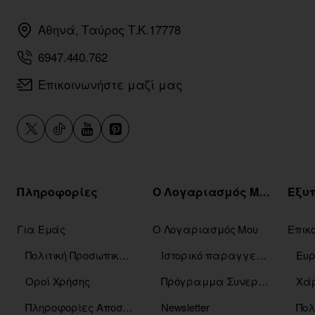
Αθηνά, Ταύρος Τ.Κ.17778
6947.440.762
Επικοινωνήστε μαζί μας
Πληροφορίες
Ο Λογαριασμός Μου
Για Εμάς
Ο Λογαριασμός Μου
Επικ
Πολιτική Προσωπικών Δεδομένων
Ιστορικό παραγγελιών
Οροί Χρήσης
Πρόγραμμα Συνεργατών
Χάρ
Πληροφορίες Αποστόλης
Newsletter
Πολ