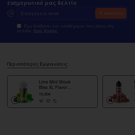
ενημερωτικό μας δελτίο
Εισαγάγετε
Αποστόλη
email
Έχω διαβάσει και αποδέχομαι τους όρους στη
σελίδα
Οροί Χρήσης
Περισσότερες Εμφανίσεις
Lime Mint Shock
Bliss XL Flavor
Shots
15,90€