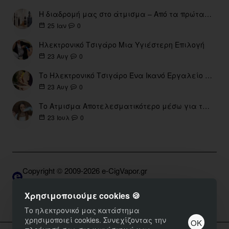
Η διαδρομή μας στο άτμισμα – Από τα πρώτα eGo έως τη σύγχρονη εποχή
0
25
Ιαν
Ηλεκτρονικό Τσιγάρο Μια Υγιέστερη Επιλογή
0
23
Αυγ
Το Ηλεκτρονικό Τσιγάρο Ένα Ικανό Εργαλείο για τη Διακοπή του Καπνίσματος
0
23
Αυγ
Το Ατμισμα Αποτελεσματικότερο μέσω για την διακοπή Καπνίσματος
0
23
Ιουλ
Copyright © 2009-2026 e-CigVapor.gr
Developed by S.K. | DNSGrid.gr • OpenCart Expert
Χρησιμοποιούμε cookies 🍪
Το ηλεκτρονικό μας κατάστημα
χρησιμοποιεί cookies. Συνεχίζοντας την
ΟΚ