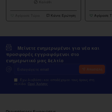
Καλάθι
Α-23
Master
Χωρίς
Pro
Καλώδιο
Vape
Αγόρασε Τώρα
Κάντε Ερώτηση
Αγόρασε 
με
Θύρα
USB-
A
Μείνετε ενημερωμένοι για νέα και
προσφορές εγγραφόμενοι στο
ενημερωτικό μας δελτίο
Εισαγάγετε
Αποστόλη
email
Έχω διαβάσει και αποδέχομαι τους όρους στη
σελίδα
Οροί Χρήσης
Περισσότερες Εμφανίσεις