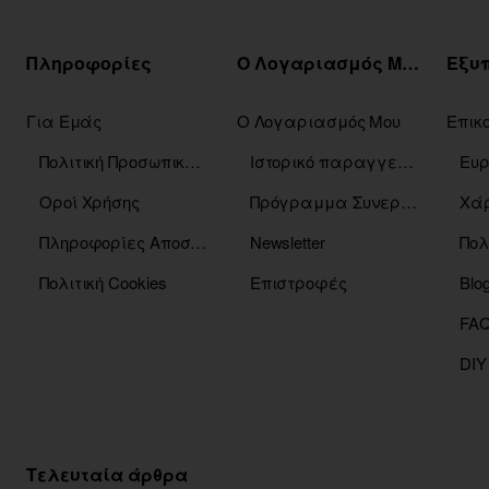
Πληροφορίες
Ο Λογαριασμός Μου
Για Εμάς
Ο Λογαριασμός Μου
Επικ
Πολιτική Προσωπικών Δεδομένων
Ιστορικό παραγγελιών
Οροί Χρήσης
Πρόγραμμα Συνεργατών
Χάρ
Πληροφορίες Αποστόλης
Newsletter
Πολ
Πολιτική Cookies
Επιστροφές
Blo
DIY
Τελευταία άρθρα