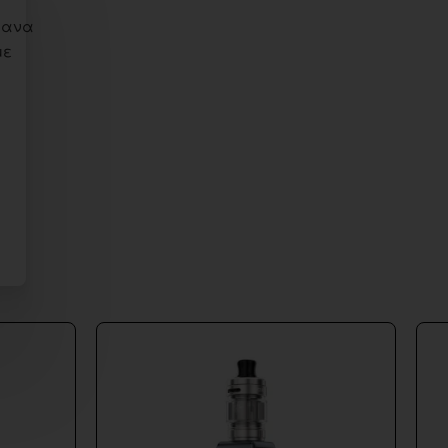
ίθανα
με