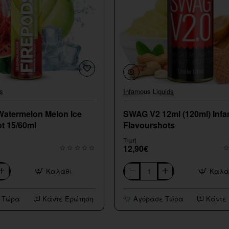
s
Infamous Liquids
Watermelon Melon Ice
SWAG V2 12ml (120ml) Inf
t 15/60ml
Flavourshots
Τιμή
12,90€
Καλάθι
Καλά
SWAG
V2
12ml
 Τώρα
Κάντε Ερώτηση
Αγόρασε Τώρα
Κάντε
(120ml)
Infamous
Flavourshots