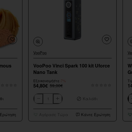
VooPoo
Ve
Εξαντληθηκε
amous
VooPoo Vinci Spark 100 kit Uforce
W
Nano Tank
G
Εξοικονομήστε
-7%
Τι
54,80€
59,00€
1
θι
Καλάθι
VooPoo
Wa
Vinci
Fl
Spark
Sh
 Ερώτηση
Αγόρασε Τώρα
Κάντε Ερώτηση
100
Sm
kit
G
Uforce
20
Nano