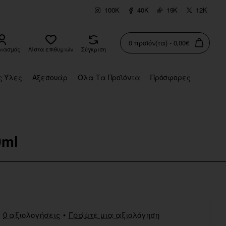
100K
40K
19K
12K
0 προϊόν(τα) - 0,00€
ριασμός
Λίστα επιθυμιών
Σύγκριση
ς Ύλες
Αξεσουάρ
Όλα Τα Προϊόντα
Πρόσφορες
0ml
0 αξιολογήσεις
•
Γράψτε μια αξιολόγηση