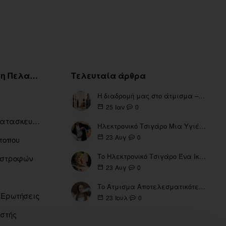
Εξυπηρέτηση Πελατών
Τελευταία άρθρα
Η διαδρομή μας στο άτμισμα – Από τα πρώτα eGo έως τη σύγχρονη εποχή
0
25
Ιαν
Ευρετήριο Κατασκευαστών
Ηλεκτρονικό Τσιγάρο Μια Υγιέστερη Επιλογή
0
23
Αυγ
τοπου
Το Ηλεκτρονικό Τσιγάρο Ένα Ικανό Εργαλείο για τη Διακοπή του Καπνίσματος
πιστροφών
0
23
Αυγ
Το Ατμισμα Αποτελεσματικότερο μέσω για την διακοπή Καπνίσματος
 Ερωτήσεις
0
23
Ιουλ
ιστής