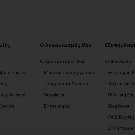
ρίες
Ο Λογαριασμός Μου
Ο Λογαριασμός Μου
Επικοινωνία
Πολιτική Προσωπικών Δεδομένων
Ιστορικό παραγγελιών
σης
Πρόγραμμα Συνεργατών
Χάρτης Ιστό
Πληροφορίες Αποστόλης
Newsletter
Πολιτική Ε
Cookies
Επιστροφές
Blog News
FAQ Συχνές
DIY Υπολογ