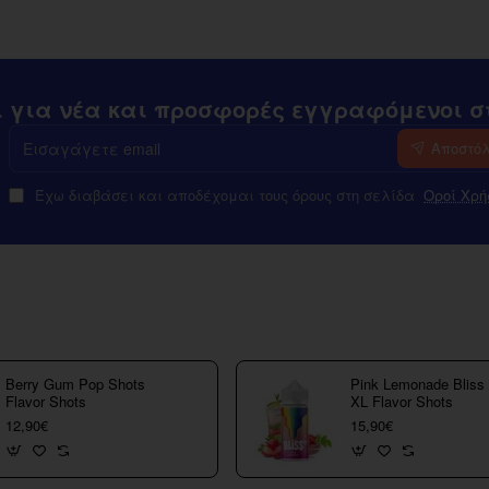
ι για νέα και προσφορές εγγραφόμενοι στ
Εισαγάγετε
Αποστό
email
Έχω διαβάσει και αποδέχομαι τους όρους στη σελίδα
Οροί Χρή
Berry Gum Pop Shots
Pink Lemonade Bliss
Flavor Shots
XL Flavor Shots
12,90€
15,90€