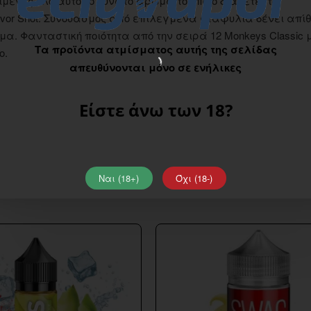
ίμενες όλο αυτό το δυνατό άρωμα το οποίο διαθέτει το
l Flavor Shot. Συνδυασμός από επιλεγμένα σταφυλιά δένει απ
μα. Φανταστική ποιότητα από την σειρά 12 Monkeys Classic 
Τα προϊόντα ατμίσματος αυτής της σελίδας
o.
απευθύνονται μόνο σε ενήλικες
Είστε άνω των 18?
Ναι (18+)
Όχι (18-)