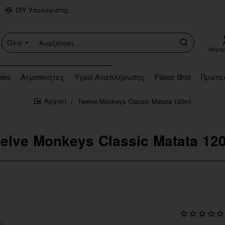
DIY Υπολογιστής
Όλα
Αναζήτηση....
Λογα
bles
Ατμοποιητες
Υγρά Αναπλήρωσης
Flavor Shot
Πρώτε
Twelve Monkeys Classic Matata 120ml
home
elve Monkeys Classic Matata 12