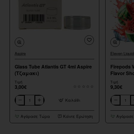
Aspire
Eleven Liquid
Glass Tube Atlantis GT 4ml Aspire
Firepods 
(Τζαμακι)
Flavor Sho
Τιμή
Τιμή
3,00€
9,30€
Καλάθι
Glass
Firepods
Tube
Watermelon
Atlantis
Melon
Αγόρασε Τώρα
Κάντε Ερώτηση
Αγόρασε
GT
Ice
4ml
Flavor
Aspire
Shot
(Τζαμακι)
15/60ml