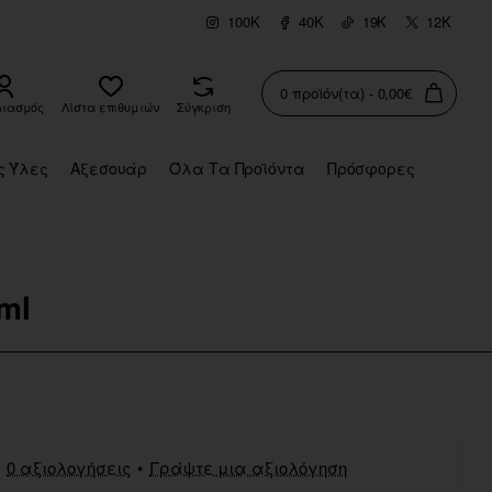
100K
40K
19K
12K
0 προϊόν(τα) - 0,00€
ριασμός
Λίστα επιθυμιών
Σύγκριση
ς Ύλες
Αξεσουάρ
Όλα Τα Προϊόντα
Πρόσφορες
ml
0 αξιολογήσεις
•
Γράψτε μια αξιολόγηση