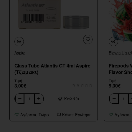
Aspire
Eleven Liquid
Glass Tube Atlantis GT 4ml Aspire
Firepods 
(Τζαμακι)
Flavor Sho
Τιμή
Τιμή
3,00€
9,30€
Καλάθι
Glass
Firepods
Tube
Watermelon
Atlantis
Melon
Αγόρασε Τώρα
Κάντε Ερώτηση
Αγόρασε
GT
Ice
4ml
Flavor
Aspire
Shot
(Τζαμακι)
15/60ml