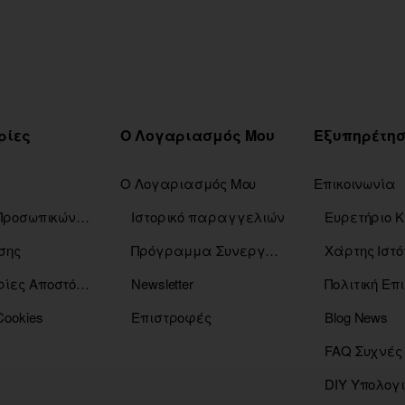
ρίες
Ο Λογαριασμός Μου
Ο Λογαριασμός Μου
Επικοινωνία
Πολιτική Προσωπικών Δεδομένων
Ιστορικό παραγγελιών
σης
Πρόγραμμα Συνεργατών
Χάρτης Ιστό
Πληροφορίες Αποστόλης
Newsletter
Πολιτική Ε
Cookies
Επιστροφές
Blog News
FAQ Συχνές
DIY Υπολογ