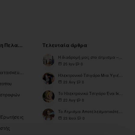
Εξυπηρέτηση Πελατών
Τελευταία άρθρα
Η διαδρομή μας στο άτμισμα – Από τα πρώτα eGo έως τη σύγχρονη εποχή
0
25
Ιαν
Ευρετήριο Κατασκευαστών
Ηλεκτρονικό Τσιγάρο Μια Υγιέστερη Επιλογή
0
23
Αυγ
τοπου
Το Ηλεκτρονικό Τσιγάρο Ένα Ικανό Εργαλείο για τη Διακοπή του Καπνίσματος
πιστροφών
0
23
Αυγ
Το Ατμισμα Αποτελεσματικότερο μέσω για την διακοπή Καπνίσματος
 Ερωτήσεις
0
23
Ιουλ
ιστής