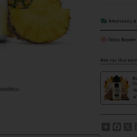
Αποστολές &
Πόσα Booster
Από την ίδια κατ
Bo
Cu
ρωτήσεις;
18
Share
Faceboo
X