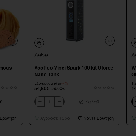
VooPoo
Ve
Εξαντληθηκε
amous
VooPoo Vinci Spark 100 kit Uforce
W
Nano Tank
G
Εξοικονομήστε
-7%
Τι
54,80€
59,00€
1
θι
Καλάθι
VooPoo
Wa
Vinci
Fl
Spark
Sh
 Ερώτηση
Αγόρασε Τώρα
Κάντε Ερώτηση
100
Sm
kit
G
Uforce
20
Nano