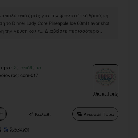
ο πολύ από εμάς για την φανταστική δροσερή
η το Dinner Lady Core Pineapple Ice 60ml flavor shot
η την γεύση και τ...
Διαβάστε περισσότερα..
τητα:
Σε απόθεμα
οϊόντος:
core-017
Dinner Lady
Καλάθι
Αγόρασε Τώρα
ό
Σύγκριση