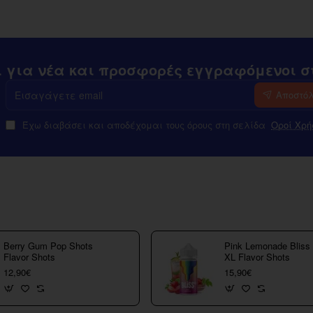
ι για νέα και προσφορές εγγραφόμενοι στ
Εισαγάγετε
Αποστό
email
Έχω διαβάσει και αποδέχομαι τους όρους στη σελίδα
Οροί Χρή
Berry Gum Pop Shots
Pink Lemonade Bliss
Flavor Shots
XL Flavor Shots
12,90€
15,90€