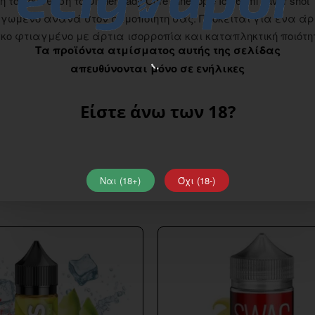
 αίσθηση το Dinner Lady Core Pineapple Ice 60ml flavor shot
αγωμένο ανανά στον ατμοποιητη σας. Πρόκειται για ένα ά
σκο φτιαγμένο με άρτια ισορροπία και καταπληκτική ποιότη
Τα προϊόντα ατμίσματος αυτής της σελίδας
απευθύνονται μόνο σε ενήλικες
Είστε άνω των 18?
Ναι (18+)
Όχι (18-)