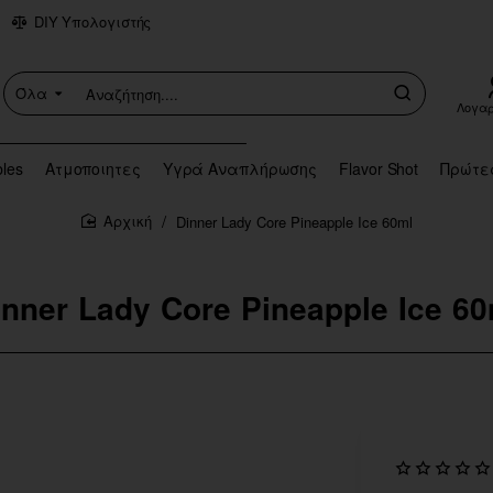
DIY Υπολογιστής
Όλα
Αναζήτηση....
Λογα
bles
Ατμοποιητες
Υγρά Αναπλήρωσης
Flavor Shot
Πρώτε
Dinner Lady Core Pineapple Ice 60ml
home
inner Lady Core Pineapple Ice 60