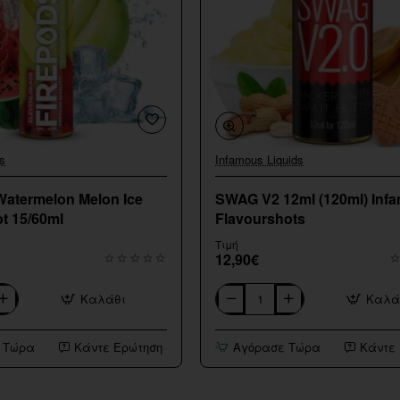
s
Infamous Liquids
Watermelon Melon Ice
SWAG V2 12ml (120ml) Inf
t 15/60ml
Flavourshots
Τιμή
12,90€
Καλάθι
Καλά
SWAG
V2
12ml
 Τώρα
Κάντε Ερώτηση
Αγόρασε Τώρα
Κάντε
(120ml)
Infamous
Flavourshots