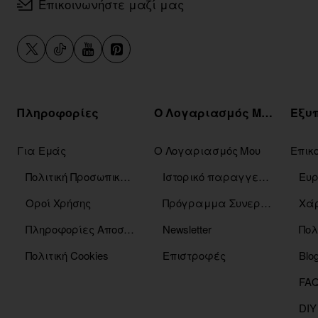
Επικοινωνήστε μαζί μας
Πληροφορίες
Ο Λογαριασμός Μου
Για Εμάς
Ο Λογαριασμός Μου
Επικ
Πολιτική Προσωπικών Δεδομένων
Ιστορικό παραγγελιών
Οροί Χρήσης
Πρόγραμμα Συνεργατών
Χάρ
Πληροφορίες Αποστόλης
Newsletter
Πολ
Πολιτική Cookies
Επιστροφές
Blo
DIY