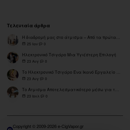
Τελευταία άρθρα
Η διαδρομή μας στο άτμισμα – Από τα πρώτα eGo έως τη σύγχρονη εποχή
0
25
Ιαν
Ηλεκτρονικό Τσιγάρο Μια Υγιέστερη Επιλογή
0
23
Αυγ
Το Ηλεκτρονικό Τσιγάρο Ένα Ικανό Εργαλείο για τη Διακοπή του Καπνίσματος
0
23
Αυγ
Το Ατμισμα Αποτελεσματικότερο μέσω για την διακοπή Καπνίσματος
0
23
Ιουλ
Copyright © 2009-2026 e-CigVapor.gr