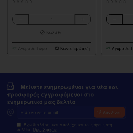
Aspire
Bar
K3
Series
Καλάθι
BVC
Strawberry
Tank
Kiwi
10ml/120ml
Αγόρασε Τώρα
Κάντε Ερώτηση
Αγόρασε 
Μείνετε ενημερωμένοι για νέα και
προσφορές εγγραφόμενοι στο
ενημερωτικό μας δελτίο
Εισαγάγετε
Αποστόλη
email
Έχω διαβάσει και αποδέχομαι τους όρους στη
σελίδα
Οροί Χρήσης