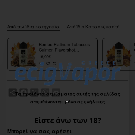
Από την ίδια κατηγορία
Από Ίδιο Κατασκευαστή
Bombo Platinum Tobaccos
Culmen Flavorshot
40/120ml
18,90€
Share
Facebook
X
WhatsApp
Email
Τα προϊόντα ατμίσματος αυτής της σελίδας
απευθύνονται μόνο σε ενήλικες
Είστε άνω των 18?
Μπορεί να σας αρέσει