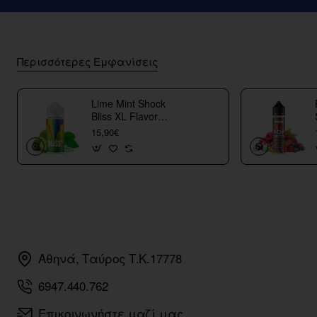
Περισσότερες Εμφανίσεις
Lime Mint Shock
Bliss XL Flavor
Shots
15,90€
Αθηνά, Ταύρος Τ.Κ.17778
6947.440.762
Επικοινωνήστε μαζί μας