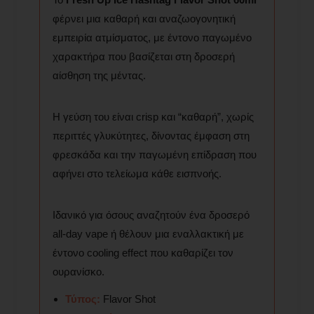
φέρνει μια καθαρή και αναζωογονητική
εμπειρία ατμίσματος, με έντονο παγωμένο
χαρακτήρα που βασίζεται στη δροσερή
αίσθηση της μέντας.
Η γεύση του είναι crisp και “καθαρή”, χωρίς
περιττές γλυκύτητες, δίνοντας έμφαση στη
φρεσκάδα και την παγωμένη επίδραση που
αφήνει στο τελείωμα κάθε εισπνοής.
Ιδανικό για όσους αναζητούν ένα δροσερό
all-day vape ή θέλουν μια εναλλακτική με
έντονο cooling effect που καθαρίζει τον
ουρανίσκο.
Τύπος:
Flavor Shot