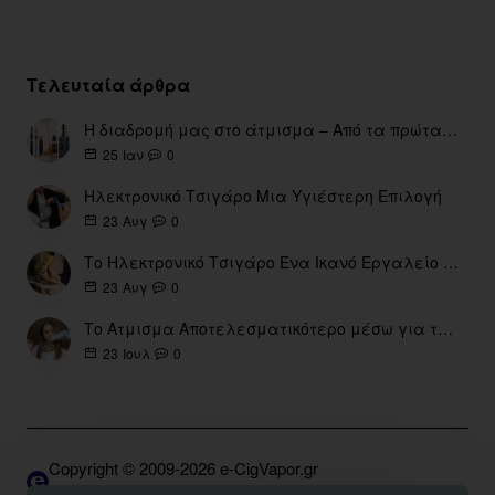
Τελευταία άρθρα
Η διαδρομή μας στο άτμισμα – Από τα πρώτα eGo έως τη σύγχρονη εποχή
0
25
Ιαν
Ηλεκτρονικό Τσιγάρο Μια Υγιέστερη Επιλογή
0
23
Αυγ
Το Ηλεκτρονικό Τσιγάρο Ένα Ικανό Εργαλείο για τη Διακοπή του Καπνίσματος
0
23
Αυγ
Το Ατμισμα Αποτελεσματικότερο μέσω για την διακοπή Καπνίσματος
0
23
Ιουλ
Copyright © 2009-2026 e-CigVapor.gr
Developed by S.K. | DNSGrid.gr • OpenCart Expert