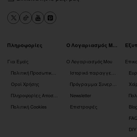
Πληροφορίες
Ο Λογαριασμός Μου
Για Εμάς
Ο Λογαριασμός Μου
Επικ
Πολιτική Προσωπικών Δεδομένων
Ιστορικό παραγγελιών
Οροί Χρήσης
Πρόγραμμα Συνεργατών
Χάρ
Πληροφορίες Αποστόλης
Newsletter
Πολ
Πολιτική Cookies
Επιστροφές
Blo
DIY