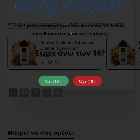
Από την ίδια κατηγορία
Από Ίδιο Κατασκευαστή
Τα προϊόντα ατμίσματος αυτής της σελίδας
απευθύνονται μόνο σε ενήλικες
Bombo Platinum Tobaccos
Culmen Flavorshot
Είστε άνω των 18?
40/120ml
18,90€
Ναι (18+)
Όχι (18-)
Share
Facebook
X
WhatsApp
Email
Μπορεί να σας αρέσει