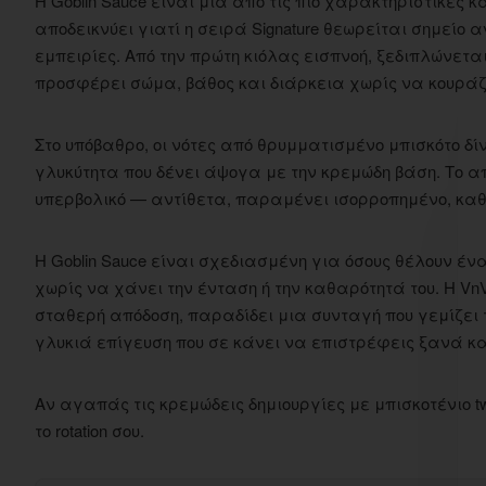
Η Goblin Sauce είναι μια από τις πιο χαρακτηριστικές κ
αποδεικνύει γιατί η σειρά Signature θεωρείται σημεί
εμπειρίες. Από την πρώτη κιόλας εισπνοή, ξεδιπλώνετα
προσφέρει σώμα, βάθος και διάρκεια χωρίς να κουράζ
Στο υπόβαθρο, οι νότες από θρυμματισμένο μπισκότο δί
γλυκύτητα που δένει άψογα με την κρεμώδη βάση. Το α
υπερβολικό — αντίθετα, παραμένει ισορροπημένο, καθ
Η Goblin Sauce είναι σχεδιασμένη για όσους θέλουν ένα 
χωρίς να χάνει την ένταση ή την καθαρότητά του. Η VnV
σταθερή απόδοση, παραδίδει μια συνταγή που γεμίζει
γλυκιά επίγευση που σε κάνει να επιστρέφεις ξανά κα
Αν αγαπάς τις κρεμώδεις δημιουργίες με μπισκοτένιο twi
το rotation σου.