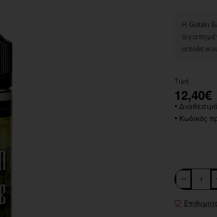
Η Goblin 
αγαπημένε
αποδεικνύ
Τιμή
12,40€
Διαθεσιμό
Κωδικός πρ
Επιθυμητ