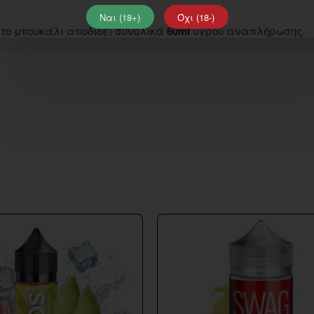
Ναι (18+)
Όχι (18-)
r, το μπουκάλι αποδίδει συνολικά
60ml
υγρού αναπλήρωσης.