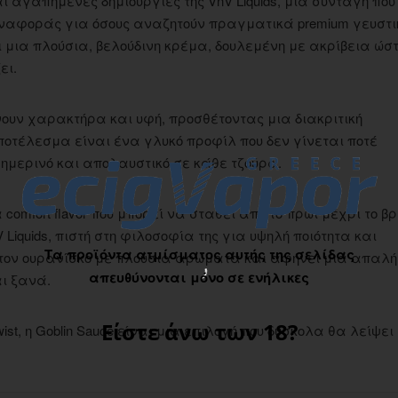
αι αγαπημένες δημιουργίες της VnV Liquids, μια συνταγή που
ο αναφοράς για όσους αναζητούν πραγματικά premium γευστι
ι μια πλούσια, βελούδινη κρέμα, δουλεμένη με ακρίβεια ώσ
ει.
νουν χαρακτήρα και υφή, προσθέτοντας μια διακριτική
ποτέλεσμα είναι ένα γλυκό προφίλ που δεν γίνεται ποτέ
ημερινό και απολαυστικό σε κάθε τζούρα.
comfort flavor που μπορεί να σταθεί από το πρωί μέχρι το β
 Liquids, πιστή στη φιλοσοφία της για υψηλή ποιότητα και
Τα προϊόντα ατμίσματος αυτής της σελίδας
 τον ουρανίσκο με πλούσια αρώματα και αφήνει μια απαλή
απευθύνονται μόνο σε ενήλικες
ι ξανά.
Είστε άνω των 18?
st, η Goblin Sauce είναι μια επιλογή που δύσκολα θα λείψει