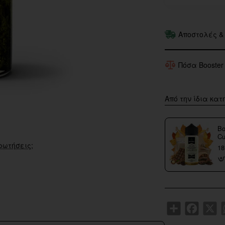
Αποστολές &
Πόσα Booster
Από την ίδια κατ
Bo
Cu
ρωτήσεις;
18
Share
Faceboo
X