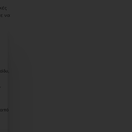
κές
τε να
ράδυ,
,
 από