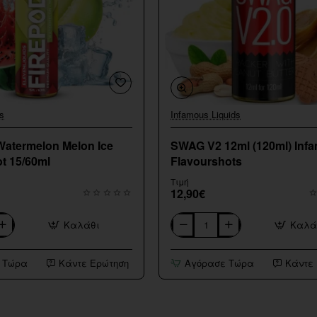
s
Infamous Liquids
Watermelon Melon Ice
SWAG V2 12ml (120ml) Inf
t 15/60ml
Flavourshots
Τιμή
12,90€
Καλάθι
Καλά
SWAG
V2
12ml
 Τώρα
Κάντε Ερώτηση
Αγόρασε Τώρα
Κάντε
(120ml)
Infamous
Flavourshots