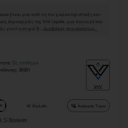
Sauce είναι μια από τις πιο χαρακτηριστικές και
ς δημιουργίες της VnV Liquids, μια συνταγή που
ει γιατί η σειρά S...
Διαβάστε περισσότερα..
τητα:
Σε απόθεμα
οϊόντος:
30301
VnV
Καλάθι
Αγόρασε Τώρα
ό
Σύγκριση