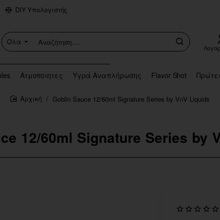
DIY Υπολογιστής
Όλα
Αναζήτηση....
Λογα
bles
Ατμοποιητες
Υγρά Αναπλήρωσης
Flavor Shot
Πρώτε
Goblin Sauce 12/60ml Signature Series by VnV Liquids
home
ce 12/60ml Signature Series by 