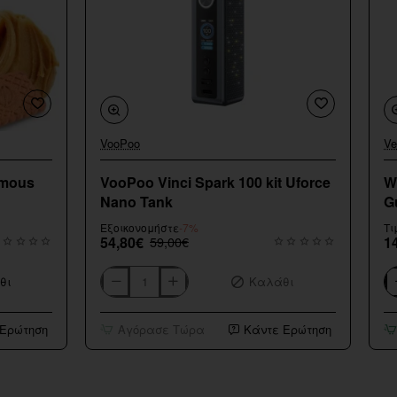
VooPoo
Ve
Εξαντληθηκε
amous
VooPoo Vinci Spark 100 kit Uforce
W
Nano Tank
G
Εξοικονομήστε
-7%
Τι
54,80€
59,00€
1
θι
Καλάθι
VooPoo
Wa
Vinci
Fl
Spark
Sh
 Ερώτηση
Αγόρασε Τώρα
Κάντε Ερώτηση
100
Sm
kit
G
Uforce
20
Nano
Tank