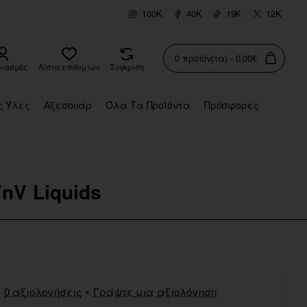
100K
40K
19K
12K
0 προϊόν(τα) - 0,00€
ριασμός
Λίστα επιθυμιών
Σύγκριση
ς Ύλες
Αξεσουάρ
Όλα Τα Προϊόντα
Πρόσφορες
VnV Liquids
0 αξιολογήσεις
•
Γράψτε μια αξιολόγηση