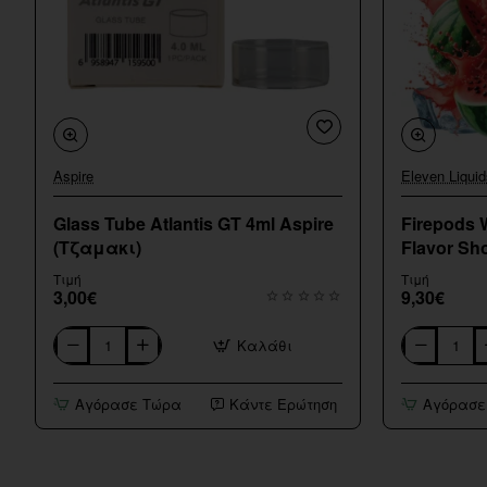
Aspire
Eleven Liquid
Glass Tube Atlantis GT 4ml Aspire
Firepods 
(Τζαμακι)
Flavor Sho
Τιμή
Τιμή
3,00€
9,30€
Καλάθι
Glass
Firepods
Tube
Watermelon
Atlantis
Melon
Αγόρασε Τώρα
Κάντε Ερώτηση
Αγόρασε
GT
Ice
4ml
Flavor
Aspire
Shot
(Τζαμακι)
15/60ml