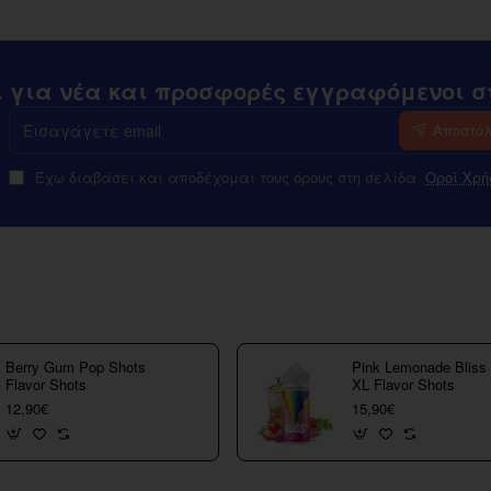
ι για νέα και προσφορές εγγραφόμενοι στ
Εισαγάγετε
Αποστό
email
Έχω διαβάσει και αποδέχομαι τους όρους στη σελίδα
Οροί Χρή
Berry Gum Pop Shots
Pink Lemonade Bliss
Flavor Shots
XL Flavor Shots
12,90€
15,90€