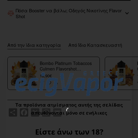
Πόσα Booster να βάλω; Οδηγός Νικοτίνης Flavor
Shot
Από την ίδια κατηγορία
Από Ίδιο Κατασκευαστή
Bombo Platinum Tobaccos
Culmen Flavorshot
40/120ml
18,90€
Τα προϊόντα ατμίσματος αυτής της σελίδας
Share
Facebook
X
WhatsApp
Email
απευθύνονται μόνο σε ενήλικες
Είστε άνω των 18?