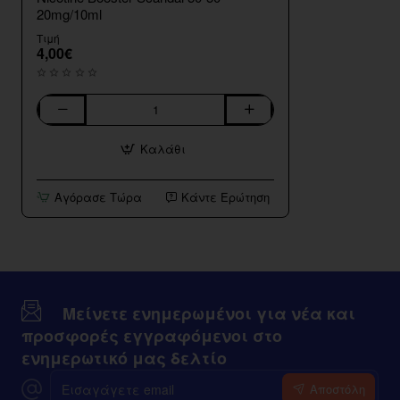
20mg/10ml
Τιμή
4,00€
Nicotine
Booster
Καλάθι
Scandal
50-
50
Αγόρασε Τώρα
Κάντε Ερώτηση
20mg/10ml
Μείνετε ενημερωμένοι για νέα και
προσφορές εγγραφόμενοι στο
ενημερωτικό μας δελτίο
Εισαγάγετε
Αποστόλη
email