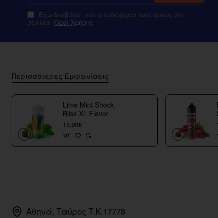
Έχω διαβάσει και αποδέχομαι τους όρους στη
σελίδα
Οροί Χρήσης
Περισσότερες Εμφανίσεις
Lime Mint Shock
Bliss XL Flavor
Shots
15,90€
Αθηνά, Ταύρος Τ.Κ.17778