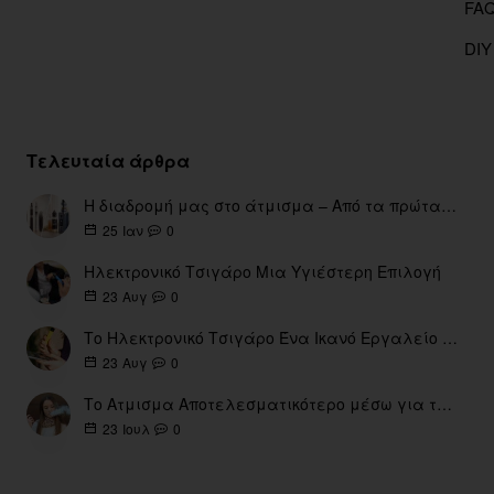
DIY
Τελευταία άρθρα
Η διαδρομή μας στο άτμισμα – Από τα πρώτα eGo έως τη σύγχρονη εποχή
0
25
Ιαν
Ηλεκτρονικό Τσιγάρο Μια Υγιέστερη Επιλογή
0
23
Αυγ
Το Ηλεκτρονικό Τσιγάρο Ένα Ικανό Εργαλείο για τη Διακοπή του Καπνίσματος
0
23
Αυγ
Το Ατμισμα Αποτελεσματικότερο μέσω για την διακοπή Καπνίσματος
0
23
Ιουλ