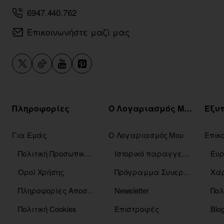
6947.440.762
Επικοινωνήστε μαζί μας
Πληροφορίες
Ο Λογαριασμός Μου
Για Εμάς
Ο Λογαριασμός Μου
Επικ
Πολιτική Προσωπικών Δεδομένων
Ιστορικό παραγγελιών
Οροί Χρήσης
Πρόγραμμα Συνεργατών
Χάρ
Πληροφορίες Αποστόλης
Newsletter
Πολ
Πολιτική Cookies
Επιστροφές
Blo