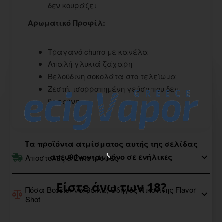
δεν κουράζει
Αρωματικό Προφίλ:
Τραγανό churro με κανέλα
Απαλή γλυκιά ζάχαρη
Βελούδινη σοκολάτα στο τελείωμα
Ζεστή, ισορροπημένη γεύση που δεν
βαραίνει
Τα προϊόντα ατμίσματος αυτής της σελίδας
απευθύνονται μόνο σε ενήλικες
Αποστολές & Επιστροφές
Είστε άνω των 18?
Πόσα Booster να βάλω; Οδηγός Νικοτίνης Flavor
Shot