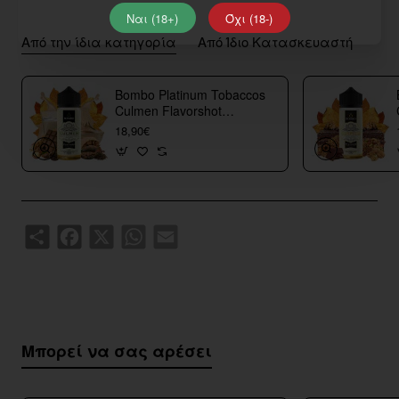
Ναι (18+)
Όχι (18-)
Από την ίδια κατηγορία
Από Ίδιο Κατασκευαστή
Bombo Platinum Tobaccos
Culmen Flavorshot
40/120ml
18,90€
Share
Facebook
X
WhatsApp
Email
Μπορεί να σας αρέσει