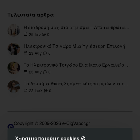
Τελευταία άρθρα
Η διαδρομή μας στο άτμισμα – Από τα πρώτα eGo έως τη σύγχρονη εποχή
0
25
Ιαν
Ηλεκτρονικό Τσιγάρο Μια Υγιέστερη Επιλογή
0
23
Αυγ
Το Ηλεκτρονικό Τσιγάρο Ένα Ικανό Εργαλείο για τη Διακοπή του Καπνίσματος
0
23
Αυγ
Το Ατμισμα Αποτελεσματικότερο μέσω για την διακοπή Καπνίσματος
0
23
Ιουλ
Copyright © 2009-2026 e-CigVapor.gr
Developed by S.K. | DNSGrid.gr • OpenCart Expert
Χρησιμοποιούμε cookies 🍪