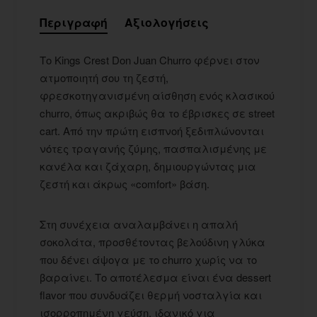
Περιγραφή
Αξιολογήσεις
Το Kings Crest Don Juan Churro φέρνει στον
ατμοποιητή σου τη ζεστή,
φρεσκοτηγανισμένη αίσθηση ενός κλασικού
churro, όπως ακριβώς θα το έβρισκες σε street
cart. Από την πρώτη εισπνοή ξεδιπλώνονται
νότες τραγανής ζύμης, πασπαλισμένης με
κανέλα και ζάχαρη, δημιουργώντας μια
ζεστή και άκρως «comfort» βάση.
Στη συνέχεια αναλαμβάνει η απαλή
σοκολάτα, προσθέτοντας βελούδινη γλύκα
που δένει άψογα με το churro χωρίς να το
βαραίνει. Το αποτέλεσμα είναι ένα dessert
flavor που συνδυάζει θερμή νοσταλγία και
ισορροπημένη γεύση, ιδανικό για