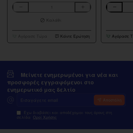
Aspire
Bar
K3
Series
Καλάθι
BVC
Strawberry
Tank
Kiwi
10ml/120ml
Αγόρασε Τώρα
Κάντε Ερώτηση
Αγόρασε 
Μείνετε ενημερωμένοι για νέα και
προσφορές εγγραφόμενοι στο
ενημερωτικό μας δελτίο
Εισαγάγετε
Αποστόλη
email
Έχω διαβάσει και αποδέχομαι τους όρους στη
σελίδα
Οροί Χρήσης