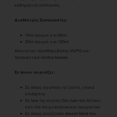
καθημερινή απόλαυση.
Διαθέσιμες Συσκευασίες:
10ml άρωμα για 60ml
20ml άρωμα για 120ml
Απαιτείται προσθήκη βάσης VG/PG και
προαιρετικά nicotine booster.
Σε ποιον ταιριάζει:
Σε όσους αγαπούν τα ζεστά, γλυκά
επιδόρπια
Σε fans της σειράς Don Juan που θέλουν
κάτι πιο παιχνιδιάρικο και αρωματικό
Σε όσους αναζητούν dessert blend που