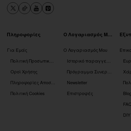
Πληροφορίες
Ο Λογαριασμός Μου
Για Εμάς
Ο Λογαριασμός Μου
Επικ
Πολιτική Προσωπικών Δεδομένων
Ιστορικό παραγγελιών
Οροί Χρήσης
Πρόγραμμα Συνεργατών
Χάρ
Πληροφορίες Αποστόλης
Newsletter
Πολ
Πολιτική Cookies
Επιστροφές
Blo
DIY