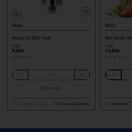
Aspire
Mixtio
Aspire K3 BVC Tank
Bar Series St
Τιμή
Τιμή
9,90€
13,90€
Aspire
Bar
K3
Series
Καλάθι
BVC
Strawberry
Tank
Kiwi
10ml/120ml
Αγόρασε Τώρα
Κάντε Ερώτηση
Αγόρασε 