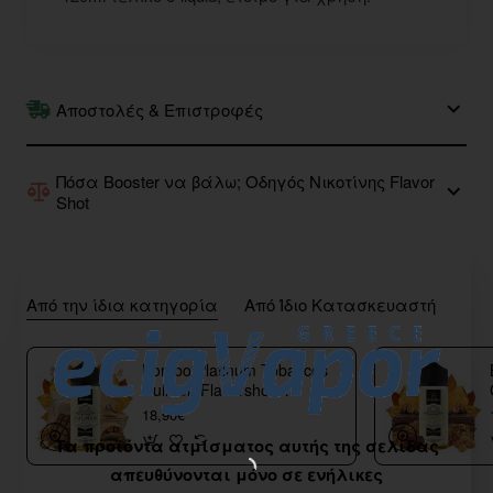
Αποστολές & Επιστροφές
Πόσα Booster να βάλω; Οδηγός Νικοτίνης Flavor
Shot
Από την ίδια κατηγορία
Από Ίδιο Κατασκευαστή
Bombo Platinum Tobaccos
Culmen Flavorshot
40/120ml
18,90€
Τα προϊόντα ατμίσματος αυτής της σελίδας
απευθύνονται μόνο σε ενήλικες