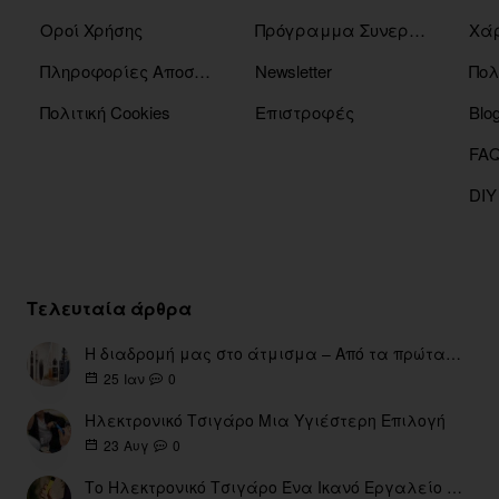
Οροί Χρήσης
Πρόγραμμα Συνεργατών
Χάρ
Πληροφορίες Αποστόλης
Newsletter
Πολ
Πολιτική Cookies
Επιστροφές
Blo
DIY
Τελευταία άρθρα
Η διαδρομή μας στο άτμισμα – Από τα πρώτα eGo έως τη σύγχρονη εποχή
0
25
Ιαν
Ηλεκτρονικό Τσιγάρο Μια Υγιέστερη Επιλογή
0
23
Αυγ
Το Ηλεκτρονικό Τσιγάρο Ένα Ικανό Εργαλείο για τη Διακοπή του Καπνίσματος