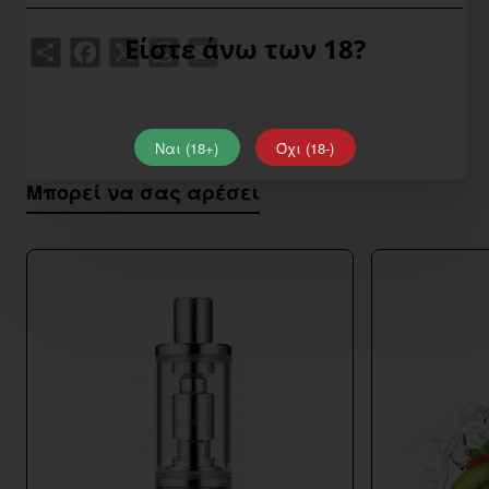
Είστε άνω των 18?
Share
Facebook
X
WhatsApp
Email
Ναι (18+)
Όχι (18-)
Μπορεί να σας αρέσει