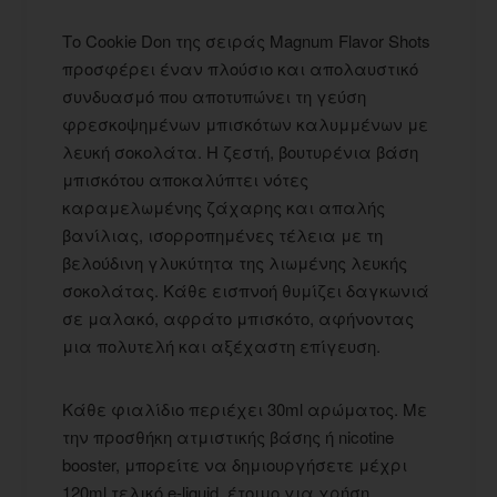
Το Cookie Don της σειράς Magnum Flavor Shots
προσφέρει έναν πλούσιο και απολαυστικό
συνδυασμό που αποτυπώνει τη γεύση
φρεσκοψημένων μπισκότων καλυμμένων με
λευκή σοκολάτα. Η ζεστή, βουτυρένια βάση
μπισκότου αποκαλύπτει νότες
καραμελωμένης ζάχαρης και απαλής
βανίλιας, ισορροπημένες τέλεια με τη
βελούδινη γλυκύτητα της λιωμένης λευκής
σοκολάτας. Κάθε εισπνοή θυμίζει δαγκωνιά
σε μαλακό, αφράτο μπισκότο, αφήνοντας
μια πολυτελή και αξέχαστη επίγευση.
Κάθε φιαλίδιο περιέχει 30ml αρώματος. Με
την προσθήκη ατμιστικής βάσης ή nicotine
booster, μπορείτε να δημιουργήσετε μέχρι
120ml τελικό e-liquid, έτοιμο για χρήση.