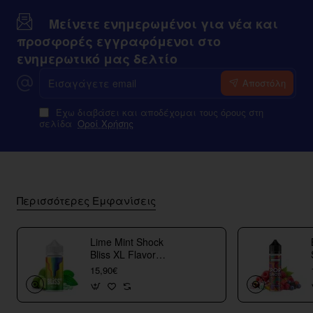
Μείνετε ενημερωμένοι για νέα και
προσφορές εγγραφόμενοι στο
ενημερωτικό μας δελτίο
Εισαγάγετε
Αποστόλη
email
Έχω διαβάσει και αποδέχομαι τους όρους στη
σελίδα
Οροί Χρήσης
Περισσότερες Εμφανίσεις
Lime Mint Shock
Bliss XL Flavor
Shots
15,90€