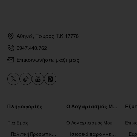
Αθηνά, Ταύρος Τ.Κ.17778
6947.440.762
Επικοινωνήστε μαζί μας
Πληροφορίες
Ο Λογαριασμός Μου
Για Εμάς
Ο Λογαριασμός Μου
Επικ
Πολιτική Προσωπικών Δεδομένων
Ιστορικό παραγγελιών