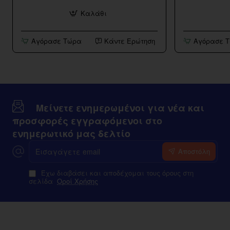
Mr.
Strawberry
Καλάθι
Blue
Kiwi
Salt
Salt
20mg
20mg
Αγόρασε Τώρα
Κάντε Ερώτηση
Αγόρασε 
10ml
10ml
Μείνετε ενημερωμένοι για νέα και
προσφορές εγγραφόμενοι στο
ενημερωτικό μας δελτίο
Εισαγάγετε
Αποστόλη
email
Έχω διαβάσει και αποδέχομαι τους όρους στη
σελίδα
Οροί Χρήσης