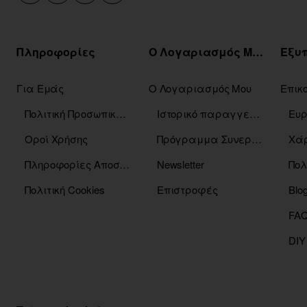
Πληροφορίες
Ο Λογαριασμός Μου
Για Εμάς
Ο Λογαριασμός Μου
Επικ
Πολιτική Προσωπικών Δεδομένων
Ιστορικό παραγγελιών
Οροί Χρήσης
Πρόγραμμα Συνεργατών
Χάρ
Πληροφορίες Αποστόλης
Newsletter
Πολ
Πολιτική Cookies
Επιστροφές
Blo
DIY