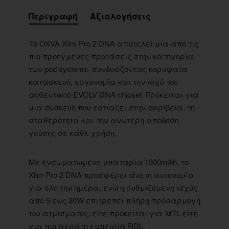
Περιγραφή
Αξιολογήσεις
Το OXVA Xlim Pro 2 DNA αποτελεί μια από τις
πιο προηγμένες προτάσεις στην κατηγορία
των pod systems, συνδυάζοντας κορυφαία
κατασκευή, εργονομία και την ισχύ του
αυθεντικού EVOLV DNA chipset. Πρόκειται για
μια συσκευή που εστιάζει στην ακρίβεια, τη
σταθερότητα και την ανώτερη απόδοση
γεύσης σε κάθε χρήση.
Με ενσωματωμένη μπαταρία 1300mAh, το
Xlim Pro 2 DNA προσφέρει άνετη αυτονομία
για όλη την ημέρα, ενώ η ρυθμιζόμενη ισχύς
από 5 έως 30W επιτρέπει πλήρη προσαρμογή
του ατμίσματος, είτε πρόκειται για MTL είτε
για πιο αεράτη εμπειρία RDL.