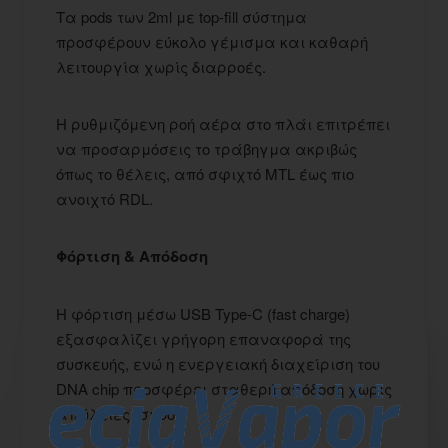
Τα pods των 2ml με top-fill σύστημα
προσφέρουν εύκολο γέμισμα και καθαρή
λειτουργία χωρίς διαρροές.
Η ρυθμιζόμενη ροή αέρα στο πλάι επιτρέπει
να προσαρμόσεις το τράβηγμα ακριβώς
όπως το θέλεις, από σφιχτό MTL έως πιο
ανοιχτό RDL.
Φόρτιση & Απόδοση
Η φόρτιση μέσω USB Type-C (fast charge)
εξασφαλίζει γρήγορη επαναφορά της
συσκευής, ενώ η ενεργειακή διαχείριση του
DNA chip προσφέρει σταθερή απόδοση χωρίς
απώλειες ισχύος.