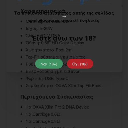
Χαρακτηριστικά
Τα προϊόντα ατμίσματος αυτής της σελίδας
απευθύνονται μόνο σε ενήλικες
Μπαταρία: 1300mAh
Ισχύς: 5–30W
Chip: EVOLV DNA
Είστε άνω των 18?
Οθόνη: 0.56” HD Color Display
Χωρητικότητα Pod: 2ml
Top-Fill σύστημα γεμίσματος
Ρυθμιζόμενος αέρας (AFC)
Ναι (18+)
Όχι (18-)
Ενεργοποίηση με εισπνοή
Φόρτιση: USB Type-C
Συμβατότητα: OXVA Xlim Top Fill Pods
Περιεχόμενα Συσκευασίας
1 x OXVA Xlim Pro 2 DNA Device
1 x Cartridge 0.6Ω
1 x Cartridge 0.8Ω