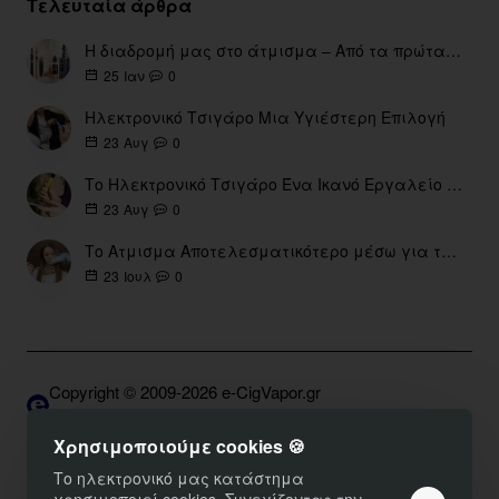
Τελευταία άρθρα
Η διαδρομή μας στο άτμισμα – Από τα πρώτα eGo έως τη σύγχρονη εποχή
0
25
Ιαν
Ηλεκτρονικό Τσιγάρο Μια Υγιέστερη Επιλογή
0
23
Αυγ
Το Ηλεκτρονικό Τσιγάρο Ένα Ικανό Εργαλείο για τη Διακοπή του Καπνίσματος
0
23
Αυγ
Το Ατμισμα Αποτελεσματικότερο μέσω για την διακοπή Καπνίσματος
0
23
Ιουλ
Copyright © 2009-2026 e-CigVapor.gr
Developed by S.K. | DNSGrid.gr • OpenCart Expert
Χρησιμοποιούμε cookies 🍪
Το ηλεκτρονικό μας κατάστημα