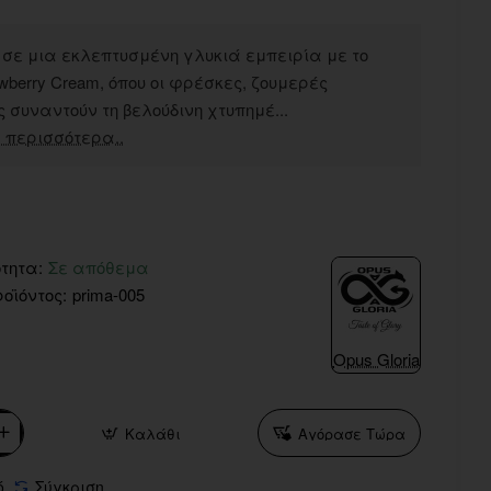
 σε μια εκλεπτυσμένη γλυκιά εμπειρία με το
awberry Cream, όπου οι φρέσκες, ζουμερές
συναντούν τη βελούδινη χτυπημέ...
 περισσότερα..
τητα:
Σε απόθεμα
οϊόντος:
prima-005
Opus Gloria
Καλάθι
Αγόρασε Τώρα
ό
Σύγκριση