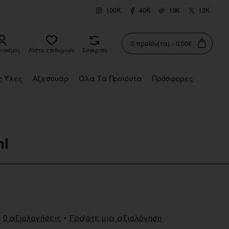
100K
40K
19K
12K
0 προϊόν(τα) - 0,00€
ριασμός
Λίστα επιθυμιών
Σύγκριση
ς Ύλες
Αξεσουάρ
Όλα Τα Προϊόντα
Πρόσφορες
ml
0 αξιολογήσεις
•
Γράψτε μια αξιολόγηση