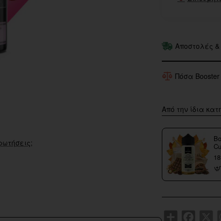
Αποστολές &
Πόσα Booster
Από την ίδια κατ
Bo
ρωτήσεις;
Cu
18
Share
Faceboo
X