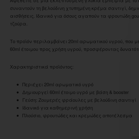
Αφεθείτε σε μια εκλεπτυσμένη γλυκιά εμπειρία με το P
συναντούν τη βελούδινη χτυπημένη κρέμα σαντιγί, δημ
αισθήσεις. Ιδανικό για όσους αγαπούν τα φρουτώδη go
τζούρα.
Το προϊόν περιλαμβάνει 20ml αρωματικού υγρού, που με τ
60ml έτοιμου προς χρήση υγρού, προσφέροντας δυνατότη
Χαρακτηριστικά προϊόντος:
Περιέχει 20ml αρωματικό υγρό
Δημιουργεί 60ml έτοιμο υγρό με βάση & booster
Γεύση: Ζουμερές φράουλες με βελούδινη σαντιγί
Ιδανικό για καθημερινή χρήση
Πλούσιο, φρουτώδες και κρεμώδες αποτέλεσμα