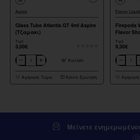
Aspire
Eleven Liquid
Glass Tube Atlantis GT 4ml Aspire
Firepods 
(Τζαμακι)
Flavor Sho
Τιμή
Τιμή
3,00€
9,30€
Καλάθι
Glass
Firepods
Tube
Watermelon
Atlantis
Melon
Αγόρασε Τώρα
Κάντε Ερώτηση
Αγόρασε
GT
Ice
4ml
Flavor
Aspire
Shot
(Τζαμακι)
15/60ml
Μείνετε ενημερωμένο