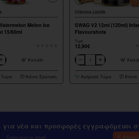
s
Infamous Liquids
Watermelon Melon Ice
SWAG V2 12ml (120ml) Inf
t 15/60ml
Flavourshots
Τιμή
12,90€
Καλάθι
Καλά
SWAG
V2
12ml
 Τώρα
Κάντε Ερώτηση
Αγόρασε Τώρα
Κάντε
(120ml)
Infamous
Flavourshots
ι για νέα και προσφορές εγγραφόμενοι στ
Εισαγάγετε
Αποστό
email