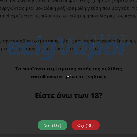
rima Strawberry Cream, όπου οι φρέσκες, ζουμερές φράουλε
ιουργώντας μια μοναδική ροζ κρεμώδη γεύση που μαγεύει τι
urmet αρώματα με πλούσια, απαλή υφή που διαρκεί σε κάθε
ην προσθήκη ατμιστικής βάσης και nicotine booster δημιουργ
τα προσαρμογής στη γεύση και στη νικοτίνη.
Τα προϊόντα ατμίσματος αυτής της σελίδας
απευθύνονται μόνο σε ενήλικες
Είστε άνω των 18?
Ναι (18+)
Όχι (18-)