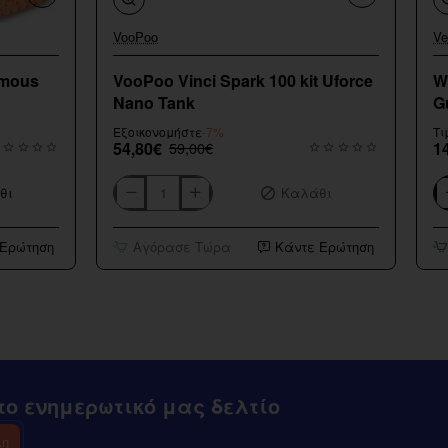
VooPoo
Ve
Εξαντληθηκε
amous
VooPoo Vinci Spark 100 kit Uforce
W
Nano Tank
G
Εξοικονομήστε
-7%
Τι
54,80€
59,00€
1
θι
Καλάθι
VooPoo
Wa
Vinci
Fl
Spark
Sh
 Ερώτηση
Αγόρασε Τώρα
Κάντε Ερώτηση
100
Sm
kit
G
Uforce
20
Nano
Tank
ο ενημερωτικό μας δελτίο
λη