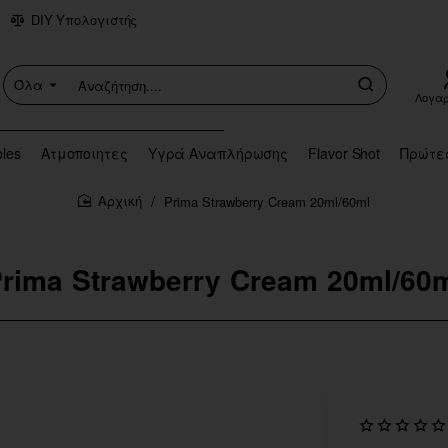
DIY Υπολογιστής
Όλα
Αναζήτηση....
Λογα
bles
Ατμοποιητες
Υγρά Αναπλήρωσης
Flavor Shot
Πρώτε
Prima Strawberry Cream 20ml/60ml
home
rima Strawberry Cream 20ml/60