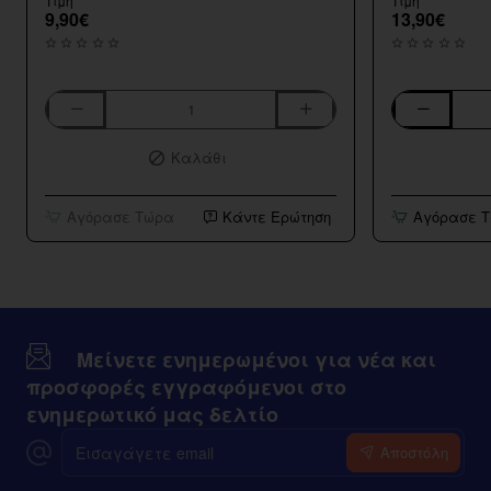
Τιμή
Τιμή
9,90€
13,90€
Aspire
Bar
K3
Series
Καλάθι
BVC
Strawberry
Tank
Kiwi
10ml/120ml
Αγόρασε Τώρα
Κάντε Ερώτηση
Αγόρασε 
Μείνετε ενημερωμένοι για νέα και
προσφορές εγγραφόμενοι στο
ενημερωτικό μας δελτίο
Εισαγάγετε
Αποστόλη
email