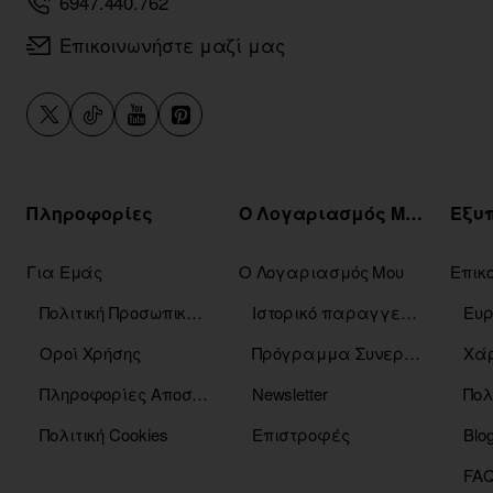
6947.440.762
Επικοινωνήστε μαζί μας
Πληροφορίες
Ο Λογαριασμός Μου
Για Εμάς
Ο Λογαριασμός Μου
Επικ
Πολιτική Προσωπικών Δεδομένων
Ιστορικό παραγγελιών
Οροί Χρήσης
Πρόγραμμα Συνεργατών
Χάρ
Πληροφορίες Αποστόλης
Newsletter
Πολ
Πολιτική Cookies
Επιστροφές
Blo