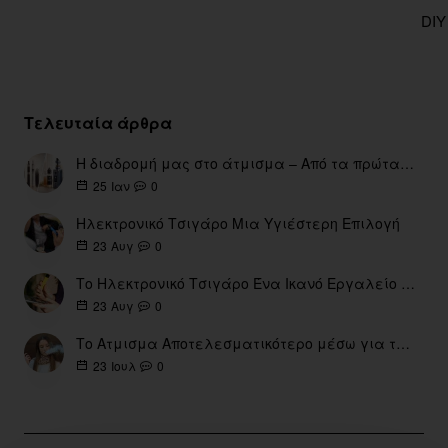
DIY
Τελευταία άρθρα
Η διαδρομή μας στο άτμισμα – Από τα πρώτα eGo έως τη σύγχρονη εποχή
0
25
Ιαν
Ηλεκτρονικό Τσιγάρο Μια Υγιέστερη Επιλογή
0
23
Αυγ
Το Ηλεκτρονικό Τσιγάρο Ένα Ικανό Εργαλείο για τη Διακοπή του Καπνίσματος
0
23
Αυγ
Το Ατμισμα Αποτελεσματικότερο μέσω για την διακοπή Καπνίσματος
0
23
Ιουλ