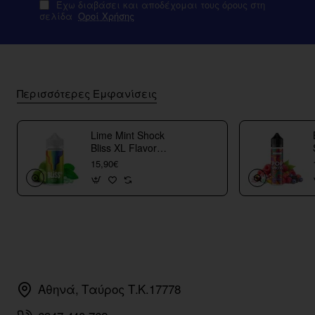
Έχω διαβάσει και αποδέχομαι τους όρους στη
σελίδα
Οροί Χρήσης
Περισσότερες Εμφανίσεις
Lime Mint Shock
Bliss XL Flavor
Shots
15,90€
Αθηνά, Ταύρος Τ.Κ.17778