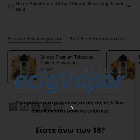
Πόσα Booster να βάλω; Οδηγός Νικοτίνης Flavor
Shot
Από την ίδια κατηγορία
Από Ίδιο Κατασκευαστή
Bombo Platinum Tobaccos
Culmen Flavorshot
40/120ml
18,90€
Τα προϊόντα ατμίσματος αυτής της σελίδας
Share
Facebook
X
WhatsApp
Email
απευθύνονται μόνο σε ενήλικες
Είστε άνω των 18?