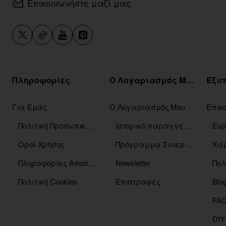
Επικοινωνήστε μαζί μας
Πληροφορίες
Ο Λογαριασμός Μου
Για Εμάς
Ο Λογαριασμός Μου
Επικ
Πολιτική Προσωπικών Δεδομένων
Ιστορικό παραγγελιών
Οροί Χρήσης
Πρόγραμμα Συνεργατών
Χάρ
Πληροφορίες Αποστόλης
Newsletter
Πολ
Πολιτική Cookies
Επιστροφές
Blo
DIY