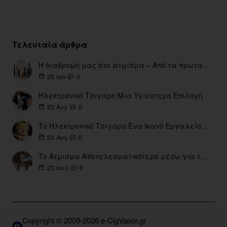
Τελευταία άρθρα
Η διαδρομή μας στο άτμισμα – Από τα πρώτα eGo έως τη σύγχρονη εποχή
0
25
Ιαν
Ηλεκτρονικό Τσιγάρο Μια Υγιέστερη Επιλογή
0
23
Αυγ
Το Ηλεκτρονικό Τσιγάρο Ένα Ικανό Εργαλείο για τη Διακοπή του Καπνίσματος
0
23
Αυγ
Το Ατμισμα Αποτελεσματικότερο μέσω για την διακοπή Καπνίσματος
0
23
Ιουλ
Copyright © 2009-2026 e-CigVapor.gr