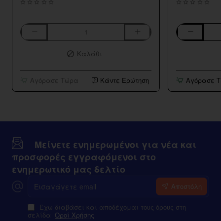
Aspire
Bar
K3
Series
Καλάθι
BVC
Strawberry
Tank
Kiwi
10ml/120ml
Αγόρασε Τώρα
Κάντε Ερώτηση
Αγόρασε 
Μείνετε ενημερωμένοι για νέα και
προσφορές εγγραφόμενοι στο
ενημερωτικό μας δελτίο
Εισαγάγετε
Αποστόλη
email
Έχω διαβάσει και αποδέχομαι τους όρους στη
σελίδα
Οροί Χρήσης