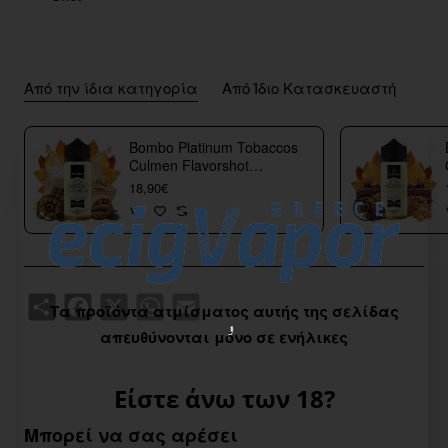
Από την ίδια κατηγορία
Από Ίδιο Κατασκευαστή
Bombo Platinum Tobaccos
Culmen Flavorshot
40/120ml
18,90€
Share
Facebook
X
WhatsApp
Email
Τα προϊόντα ατμίσματος αυτής της σελίδας
απευθύνονται μόνο σε ενήλικες
Είστε άνω των 18?
Μπορεί να σας αρέσει