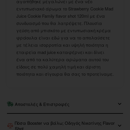
αγαπήθηκε μεγαλώνει με ένα νέο
εντυπωσιακό άρωμα το Strawberry Cookie Mad
Juice Cookie Family flavor shot 120ml με ένα
συνδυασμό που θα λατρέψετε. Πλουσία
γεύση από μπισκότο με εντυπωσιακή κρέμα
φράουλα είναι εδώ για να το απολαύσετε
με τέλεια ισορροπία και υψηλή ποιότητα η
εταιρεία mad juice καταφέρνει και δίνει
ένα από τα καλύτερα αρώματα αυτού του
είδους σε πολύ χαμηλή τιμή και άριστη
ποιότητα και σίγουρα θα σας το προτείναμε.
Αποστολές & Επιστροφές
Πόσα Booster να βάλω; Οδηγός Νικοτίνης Flavor
Shot