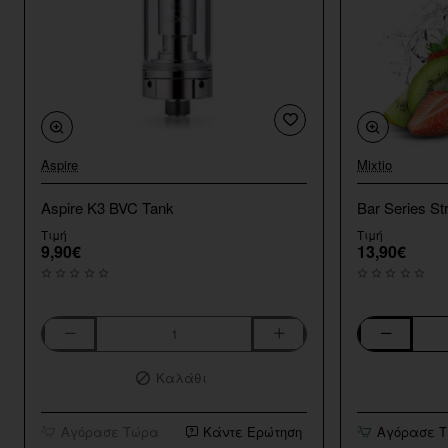
Aspire
Mixtio
Aspire K3 BVC Tank
Bar Series St
Τιμή
Τιμή
9,90€
13,90€
Aspire
Bar
K3
Series
Καλάθι
BVC
Strawberry
Tank
Kiwi
10ml/120ml
Αγόρασε Τώρα
Κάντε Ερώτηση
Αγόρασε 