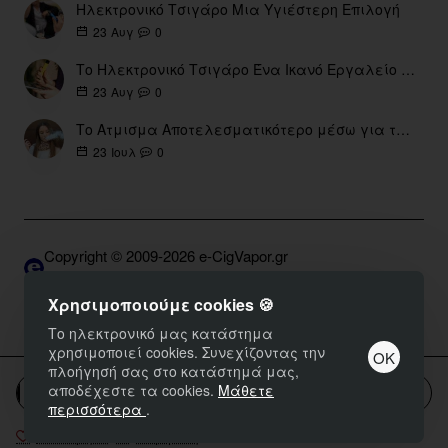
Ηλεκτρονικό Τσιγάρο Μια Υγιέστερη Επιλογή
0
23
Αυγ
Το Ηλεκτρονικό Τσιγάρο Ένα Ικανό Εργαλείο για τη Διακοπή του Καπνίσματος
0
23
Αυγ
Το Ατμισμα Αποτελεσματικότερο μέσω για την διακοπή Καπνίσματος
0
23
Ιουλ
Copyright © 2009-2026 e-CigVapor.gr
Developed by S.K. | DNSGrid.gr • OpenCart Expert
Χρησιμοποιούμε cookies 🍪
Το ηλεκτρονικό μας κατάστημα
χρησιμοποιεί cookies. Συνεχίζοντας την
ΟΚ
πλοήγησή σας στο κατάστημά μας,
αποδέχεστε τα cookies.
Μάθετε
Καλάθι
περισσότερα
.
Επιθυμητό
Σύγκριση