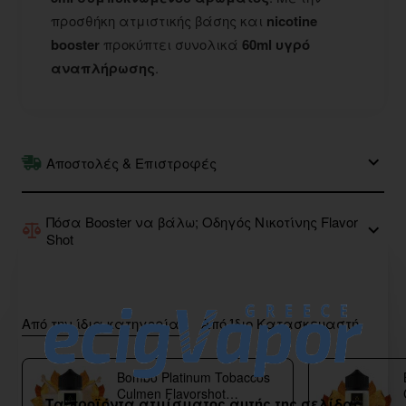
προσθήκη ατμιστικής βάσης και
nicotine
booster
προκύπτει συνολικά
60ml υγρό
αναπλήρωσης
.
Αποστολές & Επιστροφές
Πόσα Booster να βάλω; Οδηγός Νικοτίνης Flavor
Shot
Από την ίδια κατηγορία
Από Ίδιο Κατασκευαστή
Bombo Platinum Tobaccos
Culmen Flavorshot
Τα προϊόντα ατμίσματος αυτής της σελίδας