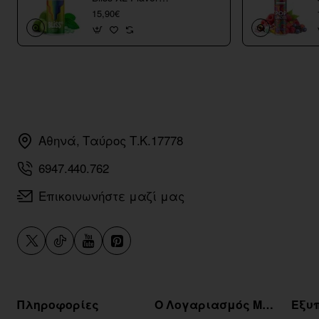
Shots
15,90€
Αθηνά, Ταύρος Τ.Κ.17778
6947.440.762
Επικοινωνήστε μαζί μας
Πληροφορίες
Ο Λογαριασμός Μου