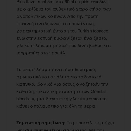
Plus flavor shot 5ml για 60ml eliquids αποδίδει
με ακρίβεια τον αυθεντικό χαρακτήρα των
ανατολίτικων καπνών. Από την πρώτη
εισπνοή αναδεικνύεται η πικάντικη,
χαρακτηριστική ένταση του Turkish tobacco,
ενώ στην εκπνοή εμφανίζεται ένα ζεστό,
γλυκό τελείωμα μελιού που δίνει βάθος και
ισορροπία στο προφίλ.
Το αποτέλεσμα είναι ένα δυναμικό,
αρωματικό και απόλυτα παραδοσιακό
καπνικό, ιδανικό για όσους αναζητούν την
καθαρή, πικάντικη ταυτότητα των Oriental
blends με μια διακριτική γλυκύτητα που το
κάνει απολαυστικό για όλη τη μέρα.
Σημαντική σημείωση:
Το μπουκάλι περιέχει
5ml συμπυκνωμένου αρώματος
. Με την