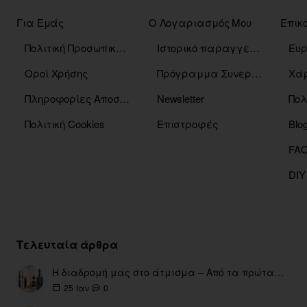
Για Εμάς
Ο Λογαριασμός Μου
Επικ
Πολιτική Προσωπικών Δεδομένων
Ιστορικό παραγγελιών
Οροί Χρήσης
Πρόγραμμα Συνεργατών
Χάρ
Πληροφορίες Αποστόλης
Newsletter
Πολ
Πολιτική Cookies
Επιστροφές
Blo
DIY
Τελευταία άρθρα
Η διαδρομή μας στο άτμισμα – Από τα πρώτα eGo έως τη σύγχρονη εποχή
0
25
Ιαν