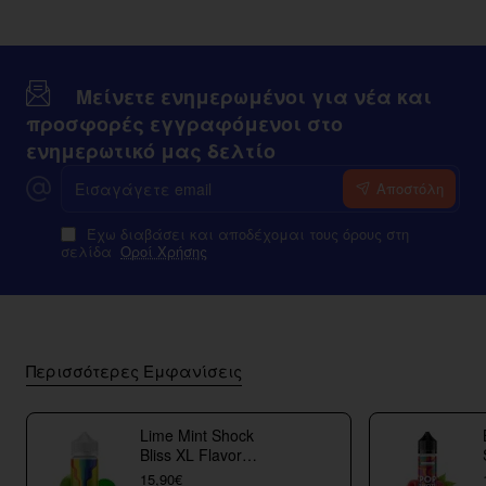
Μείνετε ενημερωμένοι για νέα και
προσφορές εγγραφόμενοι στο
ενημερωτικό μας δελτίο
Εισαγάγετε
Αποστόλη
email
Έχω διαβάσει και αποδέχομαι τους όρους στη
σελίδα
Οροί Χρήσης
Περισσότερες Εμφανίσεις
Lime Mint Shock
Bliss XL Flavor
Shots
15,90€