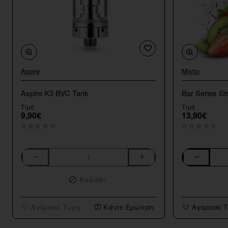
Aspire
Mixtio
Aspire K3 BVC Tank
Bar Series St
Τιμή
Τιμή
9,90€
13,90€
Aspire
Bar
K3
Series
Καλάθι
BVC
Strawberry
Tank
Kiwi
10ml/120ml
Αγόρασε Τώρα
Κάντε Ερώτηση
Αγόρασε 