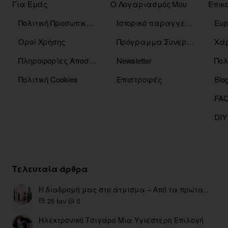
Για Εμάς
Ο Λογαριασμός Μου
Επικ
Πολιτική Προσωπικών Δεδομένων
Ιστορικό παραγγελιών
Οροί Χρήσης
Πρόγραμμα Συνεργατών
Χάρ
Πληροφορίες Αποστόλης
Newsletter
Πολ
Πολιτική Cookies
Επιστροφές
Blo
DIY
Τελευταία άρθρα
Η διαδρομή μας στο άτμισμα – Από τα πρώτα eGo έως τη σύγχρονη εποχή
0
25
Ιαν
Ηλεκτρονικό Τσιγάρο Μια Υγιέστερη Επιλογή