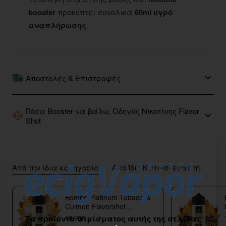
booster
προκύπτει συνολικά
60ml υγρό
αναπλήρωσης
.
Αποστολές & Επιστροφές
Πόσα Booster να βάλω; Οδηγός Νικοτίνης Flavor
Shot
Από την ίδια κατηγορία
Από Ίδιο Κατασκευαστή
Bombo Platinum Tobaccos
Culmen Flavorshot
40/120ml
18,90€
Τα προϊόντα ατμίσματος αυτής της σελίδας