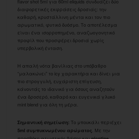
flavor shot 5ml για 60ml eliquids συνδυάζει δύο
διαφορετικές εκφράσεις δροσιάς: την
καθαρή, κρυστάλλινη μέντα και τον πιο
αρωματικό, φυτικό δυόσμο. Το αποτέλεσμα
είναι ένα ισορροπημένο, αναζωογονητικό
προφίλ που προσφέρει δροσιά χωρίς
υπερβολική ένταση.
Η απαλή νότα βανίλιας στο υπόβαθρο
“μαλακώνει” το icy χαρακτήρα και δίνει μια
πιο στρογγυλή, ευχάριστη επίγευση,
κάνοντάς το ιδανικό για όσους αναζητούν
ένα δροσερό, καθαρό και ευγενικά γλυκό
mint blend για όλη τη μέρα.
Σημαντική σημείωση:
Το μπουκάλι περιέχει
5ml συμπυκνωμένου αρώματος
. Με την
προσθήκη ατμιστικής βάσης και
nicotine