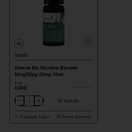
Omerta
🔥 Bestseller
Omerta Nix Nicotine Booster
50vg/50pg 20mg 10ml
Τιμή
4,00€
Καλάθι
Omerta
Nix
Nicotine
Αγόρασε Τώρα
Κάντε Ερώτηση
Booster
50vg/50pg
20mg
10ml