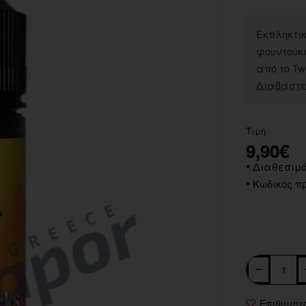
Εκπληκτι
φουντούκι
από το Two
Διαβάστε
Τιμή
9,90€
Διαθεσιμό
Κωδικός πρ
Επιθυμητ