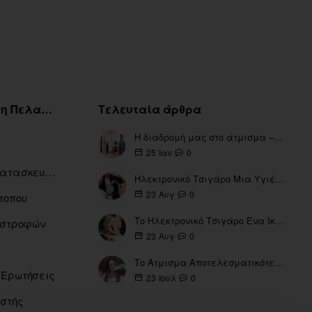
Εξυπηρέτηση Πελατών
Τελευταία άρθρα
Η διαδρομή μας στο άτμισμα – Από τα πρώτα eGo έως τη σύγχρονη εποχή
0
25
Ιαν
Ευρετήριο Κατασκευαστών
Ηλεκτρονικό Τσιγάρο Μια Υγιέστερη Επιλογή
0
23
Αυγ
τοπου
Το Ηλεκτρονικό Τσιγάρο Ένα Ικανό Εργαλείο για τη Διακοπή του Καπνίσματος
πιστροφών
0
23
Αυγ
Το Ατμισμα Αποτελεσματικότερο μέσω για την διακοπή Καπνίσματος
 Ερωτήσεις
0
23
Ιουλ
ιστής