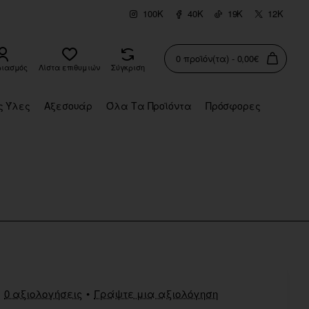
100K
40K
19K
12K
0 προϊόν(τα) - 0,00€
ριασμός
Λίστα επιθυμιών
Σύγκριση
ς Ύλες
Αξεσουάρ
Όλα Τα Προϊόντα
Πρόσφορες
0 αξιολογήσεις
•
Γράψτε μια αξιολόγηση