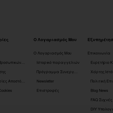
ρίες
Ο Λογαριασμός Μου
Ο Λογαριασμός Μου
Επικοινωνία
Πολιτική Προσωπικών Δεδομένων
Ιστορικό παραγγελιών
σης
Πρόγραμμα Συνεργατών
Χάρτης Ιστό
Πληροφορίες Αποστόλης
Newsletter
Πολιτική Ε
Cookies
Επιστροφές
Blog News
FAQ Συχνές
DIY Υπολογ