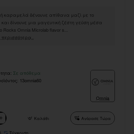
κή καραμελά δένουνε απίθανα μαζί με το
 και δίνουνε μια μαγευτική ζέστη γεύση μέσα
 Rocks Omnia Microlab flavor s...
 περισσότερα..
τητα:
Σε απόθεμα
οϊόντος:
13omnia60
Omnia
Καλάθι
Αγόρασε Τώρα
ό
Σύγκριση