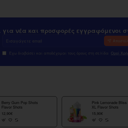
ι για νέα και προσφορές εγγραφόμενοι στ
Εισαγάγετε
Αποστό
email
Έχω διαβάσει και αποδέχομαι τους όρους στη σελίδα
Οροί Χρή
Berry Gum Pop Shots
Pink Lemonade Bliss
Flavor Shots
XL Flavor Shots
12,90€
15,90€