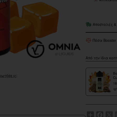
Αποστολές &
Πόσα Booster
Από την ίδια κατ
Bo
ρωτήσεις;
Cu
18
Share
Faceboo
X