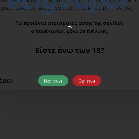
τούκι και δίνουνε μια μαγευτική ζέστη γεύση μέσα από το
 από φουντούκια και νότες πραλίνας μαζί καραμελά θα σας
Τα προϊόντα ατμίσματος αυτής της σελίδας
απευθύνονται μόνο σε ενήλικες
Είστε άνω των 18?
έσει
Ναι (18+)
Όχι (18-)