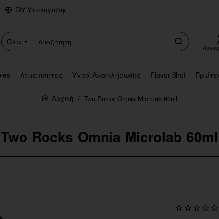
DIY Υπολογιστής
Όλα
Αναζήτηση....
Λογα
bles
Ατμοποιητες
Υγρά Αναπλήρωσης
Flavor Shot
Πρώτε
Two Rocks Omnia Microlab 60ml
home
Two Rocks Omnia Microlab 60ml