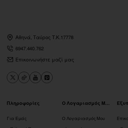
Αθηνά, Ταύρος Τ.Κ.17778
6947.440.762
Επικοινωνήστε μαζί μας
Πληροφορίες
Ο Λογαριασμός Μου
Για Εμάς
Ο Λογαριασμός Μου
Επικ