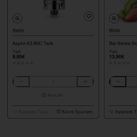
Aspire
Mixtio
Aspire K3 BVC Tank
Bar Series St
Τιμή
Τιμή
9,90€
13,90€
Aspire
Bar
K3
Series
Καλάθι
BVC
Strawberry
Tank
Kiwi
10ml/120ml
Αγόρασε Τώρα
Κάντε Ερώτηση
Αγόρασε 