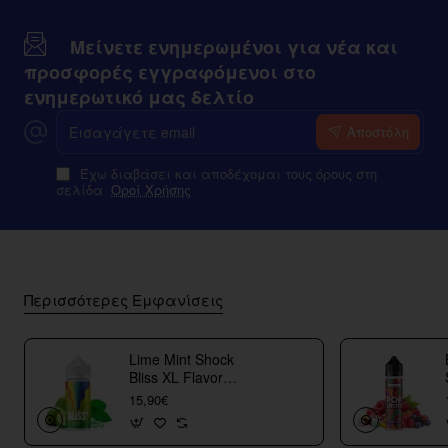
Μείνετε ενημερωμένοι για νέα και
προσφορές εγγραφόμενοι στο
ενημερωτικό μας δελτίο
Εισαγάγετε
Αποστόλη
email
Έχω διαβάσει και αποδέχομαι τους όρους στη
σελίδα
Οροί Χρήσης
Περισσότερες Εμφανίσεις
Lime Mint Shock
Bliss XL Flavor
Shots
15,90€