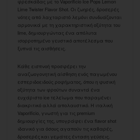
φρεσκάδας με το Vaporificio Ice Pops Lemon
Lime Twister Flavor Shot. Οι ζωηρές, δροσερές
νότες από λαχταριστό λεμόνι συνδυάζονται
αρμονικά με τη χαρακτηριστική οξύτητα του
lime, δημιουργώντας ένα απόλυτα
ισορροπημένο γευστικό αποτέλεσμα που
ξυπνά τις αισθήσεις.
Κάθε εισπνοή προσφέρει την
αναζωογονητική αίσθηση ενός παγωμένου
εσπεριδοειδούς ροφήματος, όπου η φυσική
οξύτητα των φρούτων συναντά ένα
ευχάριστο ice τελείωμα που παραμένει
διακριτικό αλλά απολαυστικό. Η ιταλική
Vaporificio, γνωστή για τις premium
δημιουργίες της, υπογράφει ένα flavor shot
ιδανικό για όσους αγαπούν τις καθαρές,
δροσερές και γεμάτες ένταση γεύσεις.