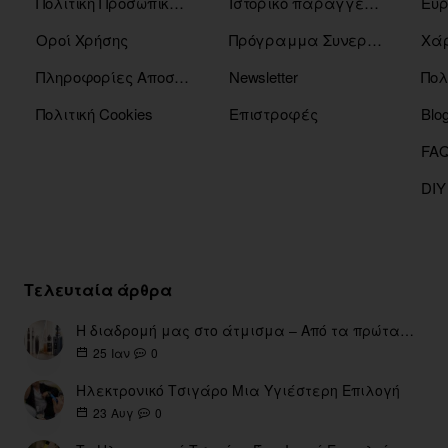
Πολιτική Προσωπικών Δεδομένων
Ιστορικό παραγγελιών
Οροί Χρήσης
Πρόγραμμα Συνεργατών
Χάρ
Πληροφορίες Αποστόλης
Newsletter
Πολ
Πολιτική Cookies
Επιστροφές
Blo
DIY
Τελευταία άρθρα
Η διαδρομή μας στο άτμισμα – Από τα πρώτα eGo έως τη σύγχρονη εποχή
0
25
Ιαν
Ηλεκτρονικό Τσιγάρο Μια Υγιέστερη Επιλογή
0
23
Αυγ