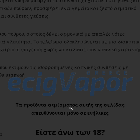
μένη καπνική δημιουργία που συνδυάζει χαρακτήρα, βάθος κα
τικών πούρων, προσφέρει ένα γεμάτο και ζεστό ατμιστικό
αι σύνθετες γεύσεις.
κου πούρου, ο οποίος δένει αρμονικά με απαλές νότες
ά γλυκύτητα. Το τελείωμα ολοκληρώνεται με μια διακριτικ
υχάριστη επίγευση χωρίς να καλύπτει τον καπνικό χαρακτή
που εκτιμούν τις ισορροπημένες καπνικές συνθέσεις με
ε εισπνοή.
Τα προϊόντα ατμίσματος αυτής της σελίδας
απευθύνονται μόνο σε ενήλικες
Είστε άνω των 18?
α