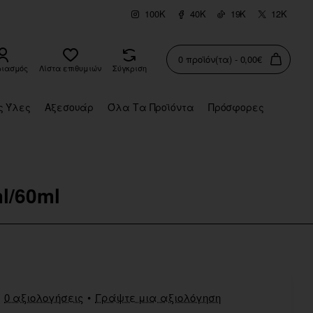
100K
40K
19K
12K
0 προϊόν(τα) - 0,00€
ριασμός
Λίστα επιθυμιών
Σύγκριση
ς Ύλες
Αξεσουάρ
Όλα Τα Προϊόντα
Πρόσφορες
l/60ml
0 αξιολογήσεις
•
Γράψτε μια αξιολόγηση