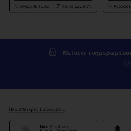
50PG/50VG
Βάση
Αγόρασε Τώρα
Κάντε Ερώτηση
Αγόρασε
20mg
VG
10ml
200ml
Nicotine
Booster
Μείνετε ενημερωμένο
Περισσότερες Εμφανίσεις
Lime Mint Shock
Bliss XL Flavor Shots