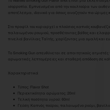
Το Wanted Smoking Gun Flavor Shot είναι μια εκλεπτυσ
ισορροπία. Εμπνευσμένο από την κουλτούρα των αυθεν
αποτέλεσμα, ιδανικό για όσους αναζητούν πιο ώριμες κ
Στο προφίλ του κυριαρχεί ο πλούσιος καπνός κουβανέζι
παλαιωμένου ρουμιού, προσθέτοντας βάθος και ελαφρι
πινελιά βανίλιας Ταϊτής, χαρίζοντας μια ομαλή και ε
Το Smoking Gun απευθύνεται σε απαιτητικούς ατμιστές 
αρωματικές λεπτομέρειες και σταθερή απόδοση σε κάθ
Χαρακτηριστικά
Τύπος: Flavor Shot
Περιεκτικότητα αρώματος: 20ml
Τελική ποσότητα υγρού: 60ml
Γεύση: Καπνός πούρου, παλαιωμένο ρούμι, βανίλι