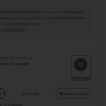
 Smoking Gun Flavor Shot είναι μια εκλεπτυσμένη
δημιουργία που συνδυάζει χαρακτήρα, βάθος και
. Εμπνευσμένο από τη...
 περισσότερα..
τητα:
Σε απόθεμα
οϊόντος:
want-001
Velvet Vape
Καλάθι
Αγόρασε Τώρα
ό
Σύγκριση