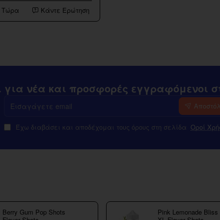
 Τώρα
Κάντε Ερώτηση
ι για νέα και προσφορές εγγραφόμενοι στ
Εισαγάγετε
Αποστό
email
Έχω διαβάσει και αποδέχομαι τους όρους στη σελίδα
Οροί Χρή
Berry Gum Pop Shots
Pink Lemonade Bliss
Flavor Shots
XL Flavor Shots