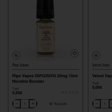
Ripe Vapes
Velvet Vape
Ripe Vapes 50PG/50VG 20mg 10ml
Velvet Va
Nicotine Booster
Τιμή
5,00€
Τιμή
3,50€
Καλάθι
Ripe
Velvet
Vapes
Vape