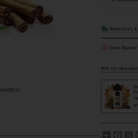
Αποστολές &
Πόσα Booster
Από την ίδια κατ
Bo
ρωτήσεις;
Cu
18
Share
Faceboo
X