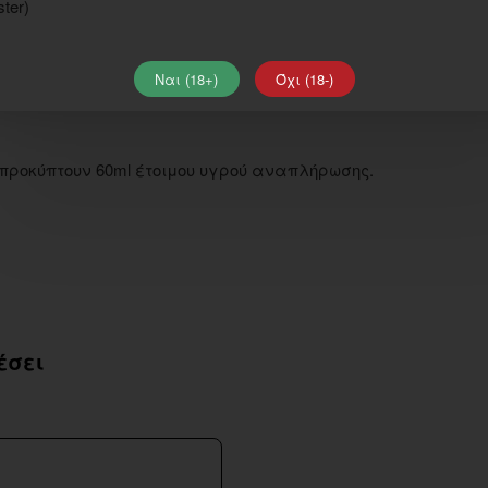
ter)
Ναι (18+)
Όχι (18-)
r, προκύπτουν 60ml έτοιμου υγρού αναπλήρωσης.
έσει