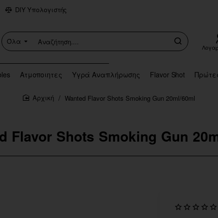
DIY Υπολογιστής
Όλα
Αναζήτηση....
Λογα
bles
Ατμοποιητες
Υγρά Αναπλήρωσης
Flavor Shot
Πρώτε
Wanted Flavor Shots Smoking Gun 20ml/60ml
home
d Flavor Shots Smoking Gun 20m