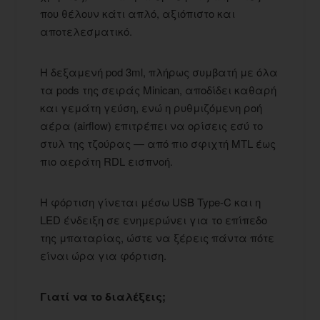
που θέλουν κάτι απλό, αξιόπιστο και
αποτελεσματικό.
Η δεξαμενή pod 3ml, πλήρως συμβατή με όλα
τα pods της σειράς Minican, αποδίδει καθαρή
και γεμάτη γεύση, ενώ η ρυθμιζόμενη ροή
αέρα (airflow) επιτρέπει να ορίσεις εσύ το
στυλ της τζούρας — από πιο σφιχτή MTL έως
πιο αεράτη RDL εισπνοή.
Η φόρτιση γίνεται μέσω USB Type-C και η
LED ένδειξη σε ενημερώνει για το επίπεδο
της μπαταρίας, ώστε να ξέρεις πάντα πότε
είναι ώρα για φόρτιση.
Γιατί να το διαλέξεις;