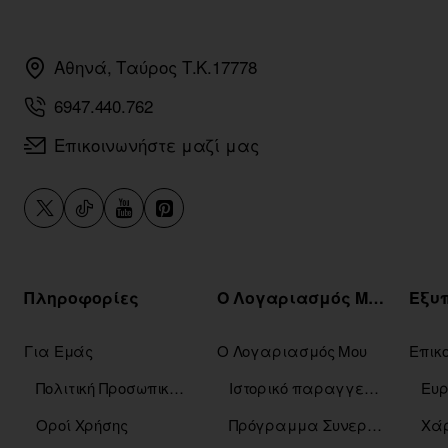
Αθηνά, Ταύρος Τ.Κ.17778
6947.440.762
Επικοινωνήστε μαζί μας
Πληροφορίες
Ο Λογαριασμός Μου
Για Εμάς
Ο Λογαριασμός Μου
Επικ
Πολιτική Προσωπικών Δεδομένων
Ιστορικό παραγγελιών
Οροί Χρήσης
Πρόγραμμα Συνεργατών
Χάρ