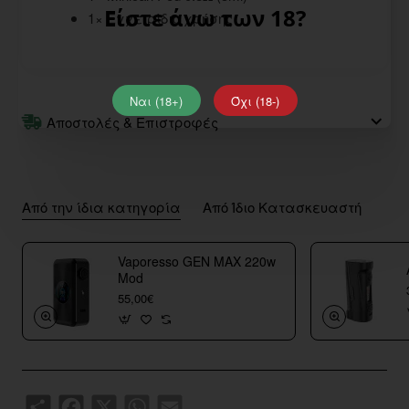
Είστε άνω των 18?
1× Εγχειρίδιο χρήσης
Ναι (18+)
Όχι (18-)
Αποστολές & Επιστροφές
Από την ίδια κατηγορία
Από Ίδιο Κατασκευαστή
Vaporesso GEN MAX 220w
Mod
55,00€
Share
Facebook
X
WhatsApp
Email