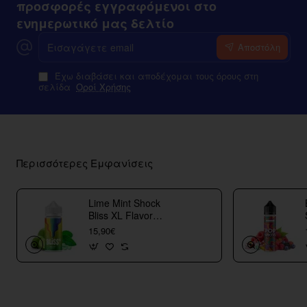
προσφορές εγγραφόμενοι στο
ενημερωτικό μας δελτίο
Εισαγάγετε
Αποστόλη
email
Έχω διαβάσει και αποδέχομαι τους όρους στη
σελίδα
Οροί Χρήσης
Περισσότερες Εμφανίσεις
Lime Mint Shock
Bliss XL Flavor
Shots
15,90€