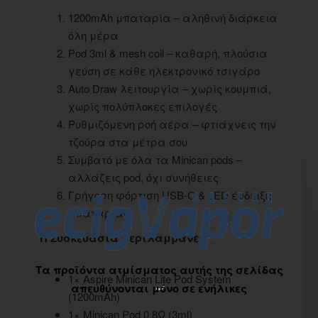
1200mAh μπαταρία – αληθινή διάρκεια
όλη μέρα
Pod 3ml & mesh coil – καθαρή, πλούσια
γεύση σε κάθε ηλεκτρονικό τσιγάρο
Auto Draw λειτουργία – χωρίς κουμπιά,
χωρίς πολύπλοκες επιλογές
Ρυθμιζόμενη ροή αέρα – φτιάχνεις την
τζούρα στα μέτρα σου
Συμβατό με όλα τα Minican pods –
αλλάζεις pod, όχι συνήθειες
Γρήγορη φόρτιση USB-C & LED ένδειξη
μπαταρίας
Η Συσκευασία περιλαμβάνει:
Τα προϊόντα ατμίσματος αυτής της σελίδας
1× Aspire Minican Lite Pod System
απευθύνονται μόνο σε ενήλικες
(1200mAh)
1× Minican Pod 0.8Ω (3ml)