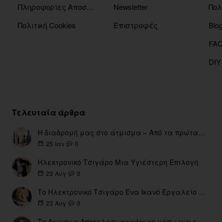
Πληροφορίες Αποστόλης
Newsletter
Πολ
Πολιτική Cookies
Επιστροφές
Blo
DIY
Τελευταία άρθρα
Η διαδρομή μας στο άτμισμα – Από τα πρώτα eGo έως τη σύγχρονη εποχή
0
25
Ιαν
Ηλεκτρονικό Τσιγάρο Μια Υγιέστερη Επιλογή
0
23
Αυγ
Το Ηλεκτρονικό Τσιγάρο Ένα Ικανό Εργαλείο για τη Διακοπή του Καπνίσματος
0
23
Αυγ
Το Ατμισμα Αποτελεσματικότερο μέσω για την διακοπή Καπνίσματος