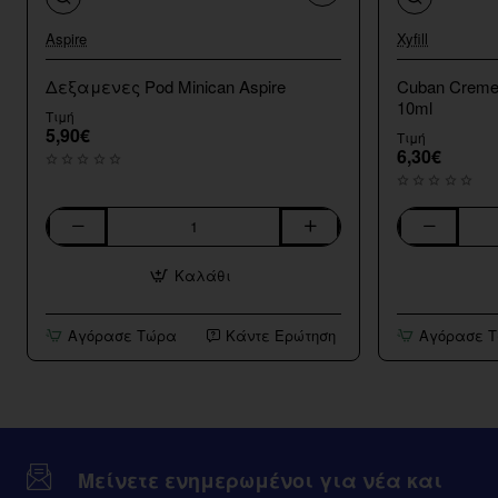
Aspire
Xyfill
Δεξαμενες Pod Minican Aspire
Cuban Creme 
10ml
Τιμή
5,90€
Τιμή
6,30€
Δεξαμενες
Cuban
Pod
Creme
Καλάθι
Minican
Pod
Aspire
Salt
Xyfil
Αγόρασε Τώρα
Κάντε Ερώτηση
Αγόρασε 
My
Vapery
10ml
Μείνετε ενημερωμένοι για νέα και