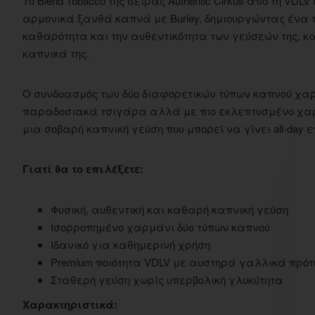
Το Blend Tobacco της σειράς Authentic Cirkus από τη VD
αρμονικά ξανθά καπνά με Burley, δημιουργώντας ένα π
καθαρότητα και την αυθεντικότητα των γεύσεών της, κα
καπνικά της.
Ο συνδυασμός των δύο διαφορετικών τύπων καπνού χαρί
παραδοσιακά τσιγάρα αλλά με πιο εκλεπτυσμένο χαρα
μια σοβαρή καπνική γεύση που μπορεί να γίνει all-day ε
Γιατί θα το επιλέξετε:
Φυσική, αυθεντική και καθαρή καπνική γεύση
Ισορροπημένο χαρμάνι δύο τύπων καπνού
Ιδανικό για καθημερινή χρήση
Premium ποιότητα VDLV με αυστηρά γαλλικά πρό
Σταθερή γεύση χωρίς υπερβολική γλυκύτητα
Χαρακτηριστικά: