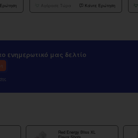
Spark
Sh
 Ερώτηση
Αγόρασε Τώρα
Κάντε Ερώτηση
100
Sm
kit
G
Uforce
20
Nano
Tank
ο ενημερωτικό μας δελτίο
λη
σης
Red Energy Bliss XL
Flavor Shots