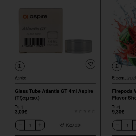
Aspire
Eleven Liquid
Glass Tube Atlantis GT 4ml Aspire
Firepods 
(Τζαμακι)
Flavor Sho
Τιμή
Τιμή
3,00€
9,30€
Καλάθι
Glass
Firepods
Tube
Watermelon