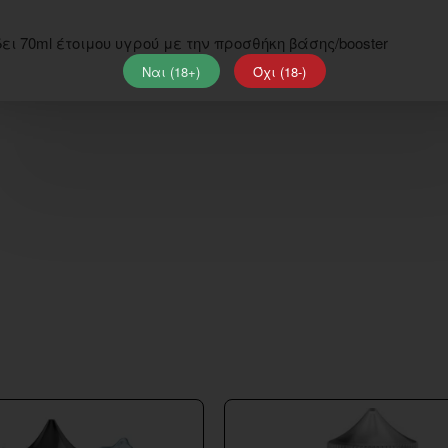
ι 70ml έτοιμου υγρού με την προσθήκη βάσης/booster
Ναι (18+)
Όχι (18-)