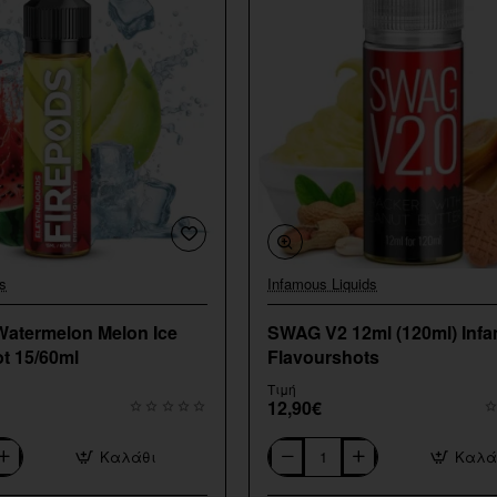
s
Infamous Liquids
Watermelon Melon Ice
SWAG V2 12ml (120ml) Inf
t 15/60ml
Flavourshots
Τιμή
12,90€
Καλάθι
Καλά
SWAG
V2