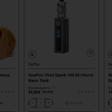
VooPoo
Ve
Εξαντληθηκε
amous
VooPoo Vinci Spark 100 kit Uforce
W
Nano Tank
G
Εξοικονομήστε
-7%
Τι
54,80€
59,00€
1
θι
Καλάθι
VooPoo
Wa
Vinci
Fl