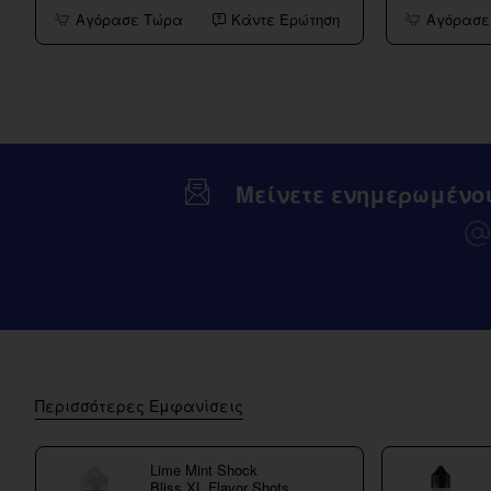
Atlantis
Melon
Αγόρασε Τώρα
Κάντε Ερώτηση
Αγόρασε
GT
Ice
4ml
Flavor
Aspire
Shot
(Τζαμακι)
15/60ml
Μείνετε ενημερωμένο
Περισσότερες Εμφανίσεις
Lime Mint Shock
Bliss XL Flavor Shots