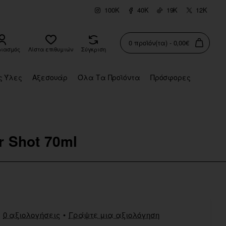
100K
40K
19K
12K
0 προϊόν(τα) - 0,00€
ριασμός
Λίστα επιθυμιών
Σύγκριση
ς Ύλες
Αξεσουάρ
Όλα Τα Προϊόντα
Πρόσφορες
r Shot 70ml
0 αξιολογήσεις
•
Γράψτε μια αξιολόγηση