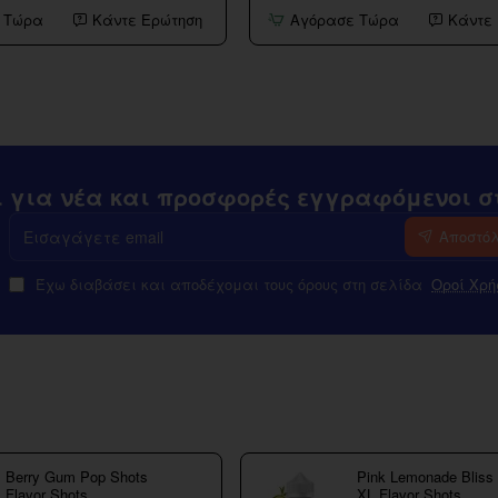
12ml
 Τώρα
Κάντε Ερώτηση
Αγόρασε Τώρα
Κάντε
(120ml)
Infamous
Flavourshots
ι για νέα και προσφορές εγγραφόμενοι στ
Εισαγάγετε
Αποστό
email
Έχω διαβάσει και αποδέχομαι τους όρους στη σελίδα
Οροί Χρή
Berry Gum Pop Shots
Pink Lemonade Bliss
Flavor Shots
XL Flavor Shots