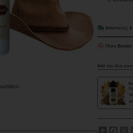
Αποστολές &
Πόσα Booster
Από την ίδια κατ
Bo
ρωτήσεις;
Cu
18
Share
Faceboo
X