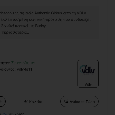
Tobacco της σειράς Authentic Cirkus από τη VDLV
α εκλεπτυσμένη καπνική πρόταση που συνδυάζει
ξανθά καπνά με Burley...
 περισσότερα..
τητα:
Σε απόθεμα
οϊόντος:
vdlv-fs11
Vdlv
Καλάθι
Αγόρασε Τώρα
ό
Σύγκριση