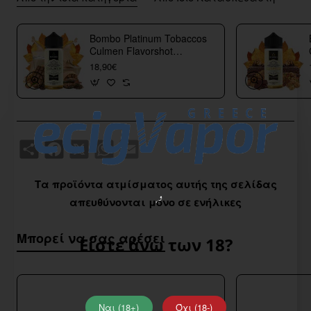
Bombo Platinum Tobaccos
Culmen Flavorshot
40/120ml
18,90€
Share
Facebook
X
WhatsApp
Email
Τα προϊόντα ατμίσματος αυτής της σελίδας
απευθύνονται μόνο σε ενήλικες
Μπορεί να σας αρέσει
Είστε άνω των 18?
Ναι (18+)
Όχι (18-)