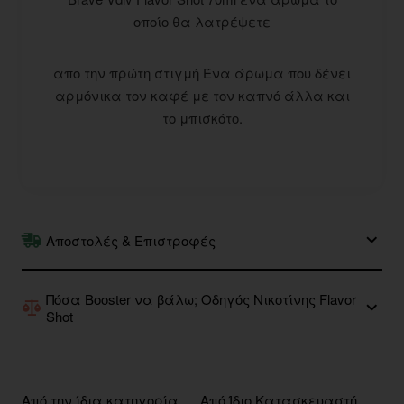
οποίο θα λατρέψετε
απο την πρώτη στιγμή Ένα άρωμα που δένει
αρμόνικα τον καφέ με τον καπνό άλλα και
το μπισκότο.
Αποστολές & Επιστροφές
Πόσα Booster να βάλω; Οδηγός Νικοτίνης Flavor
Shot
Από την ίδια κατηγορία
Από Ίδιο Κατασκευαστή