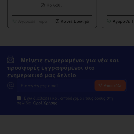
Καλάθι
BVC
Strawberry
Tank
Kiwi
10ml/120ml
Αγόρασε Τώρα
Κάντε Ερώτηση
Αγόρασε 
Μείνετε ενημερωμένοι για νέα και
προσφορές εγγραφόμενοι στο
ενημερωτικό μας δελτίο
Εισαγάγετε
Αποστόλη
email
Έχω διαβάσει και αποδέχομαι τους όρους στη
σελίδα
Οροί Χρήσης