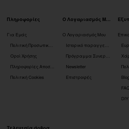
Πληροφορίες
Ο Λογαριασμός Μου
Για Εμάς
Ο Λογαριασμός Μου
Επικ
Πολιτική Προσωπικών Δεδομένων
Ιστορικό παραγγελιών
Οροί Χρήσης
Πρόγραμμα Συνεργατών
Χάρ
Πληροφορίες Αποστόλης
Newsletter
Πολ
Πολιτική Cookies
Επιστροφές
Blo
DIY
Τελευταία άρθρα