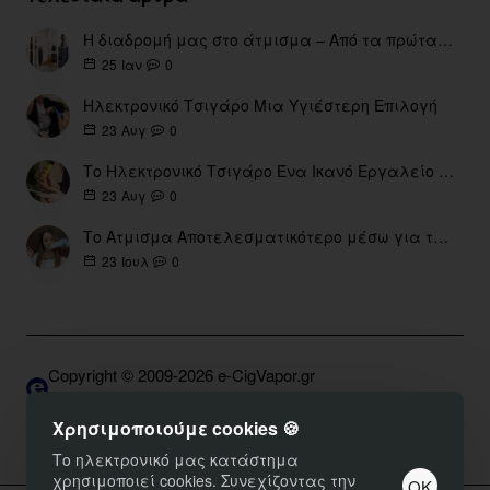
Η διαδρομή μας στο άτμισμα – Από τα πρώτα eGo έως τη σύγχρονη εποχή
0
25
Ιαν
Ηλεκτρονικό Τσιγάρο Μια Υγιέστερη Επιλογή
0
23
Αυγ
Το Ηλεκτρονικό Τσιγάρο Ένα Ικανό Εργαλείο για τη Διακοπή του Καπνίσματος
0
23
Αυγ
Το Ατμισμα Αποτελεσματικότερο μέσω για την διακοπή Καπνίσματος
0
23
Ιουλ
Copyright © 2009-2026 e-CigVapor.gr
Developed by S.K. | DNSGrid.gr • OpenCart Expert
Χρησιμοποιούμε cookies 🍪
Το ηλεκτρονικό μας κατάστημα
χρησιμοποιεί cookies. Συνεχίζοντας την
ΟΚ