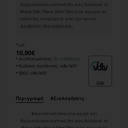
Αμερικάνικου καπνού θα σας δώσουνε το
Brave Vdlv Flavor Shot 70ml ένα άρωμα το
οποίο θα λατρέψετε απο την πρώτη...
Διαβάστε περισσότερα..
Τιμή
10,90€
Διαθεσιμότητα:
Σε απόθεμα
Κωδικός προϊόντος:
vdlv-fs01
SKU:
vdlv.fs01
Vdlv
Περιγραφή
Αξιολογήσεις
Φανταστική ποικιλία καφέ και
Αμερικάνικου καπνού θα σας δώσουνε το
Brave Vdlv Flavor Shot 70ml ένα άρωμα το