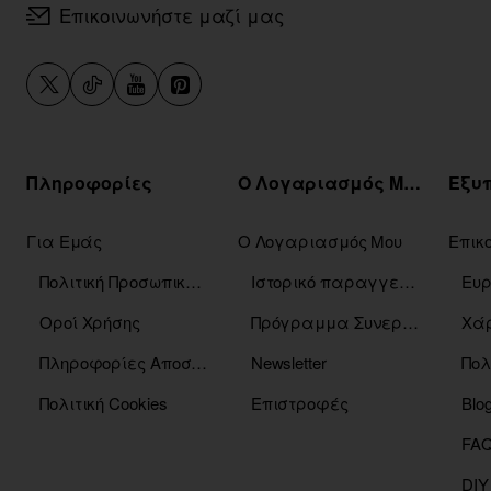
Επικοινωνήστε μαζί μας
Πληροφορίες
Ο Λογαριασμός Μου
Για Εμάς
Ο Λογαριασμός Μου
Επικ
Πολιτική Προσωπικών Δεδομένων
Ιστορικό παραγγελιών
Οροί Χρήσης
Πρόγραμμα Συνεργατών
Χάρ
Πληροφορίες Αποστόλης
Newsletter
Πολ
Πολιτική Cookies
Επιστροφές
Blo
DIY