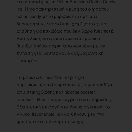
και δροσιάς με το Drifter Bar Juice Cotton Candy
Ice! Η χαρακτηριστική γεύση του αφράτου
cotton candy μεταμορφώνεται με μια
δροσερή πινελιά πάγου, χαρίζοντας μια
αίσθηση φρεσκάδας που δεν βαραίνει ποτέ.
Ένα γλυκό, παιχνιδιάρικο άρωμα που
θυμίζει λούνα παρκ, ανανεωμένο με icy
ένταση για μοντέρνα, αναζωογονητική
εμπειρία.
Το μπουκάλι των 12ml περιέχει
συμπυκνωμένο άρωμα που, με την προσθήκη
ατμιστικής βάσης και nicotine booster,
αποδίδει 60ml έτοιμου υγρού αναπλήρωσης.
Εξαιρετική επιλογή για όσους αγαπούν τα
γλυκά flavor shots, αλλά θέλουν μια πιο
φρέσκια και ελαφριά εκδοχή.