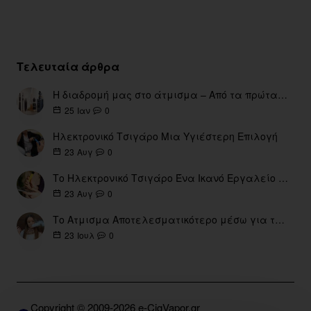
Τελευταία άρθρα
Η διαδρομή μας στο άτμισμα – Από τα πρώτα eGo έως τη σύγχρονη εποχή
0
25
Ιαν
Ηλεκτρονικό Τσιγάρο Μια Υγιέστερη Επιλογή
0
23
Αυγ
Το Ηλεκτρονικό Τσιγάρο Ένα Ικανό Εργαλείο για τη Διακοπή του Καπνίσματος
0
23
Αυγ
Το Ατμισμα Αποτελεσματικότερο μέσω για την διακοπή Καπνίσματος
0
23
Ιουλ
Copyright © 2009-2026 e-CigVapor.gr