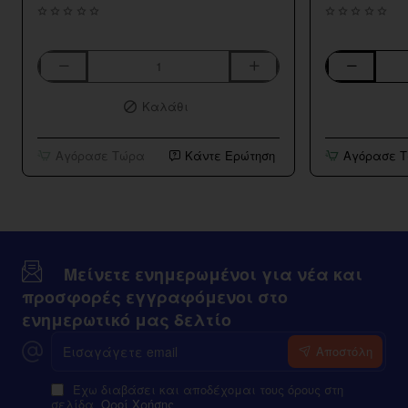
Aspire
Bar
K3
Series
Καλάθι
BVC
Strawberry
Tank
Kiwi
10ml/120ml
Αγόρασε Τώρα
Κάντε Ερώτηση
Αγόρασε 
Μείνετε ενημερωμένοι για νέα και
προσφορές εγγραφόμενοι στο
ενημερωτικό μας δελτίο
Εισαγάγετε
Αποστόλη
email
Έχω διαβάσει και αποδέχομαι τους όρους στη
σελίδα
Οροί Χρήσης