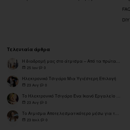
DIY
Τελευταία άρθρα
Η διαδρομή μας στο άτμισμα – Από τα πρώτα eGo έως τη σύγχρονη εποχή
0
25
Ιαν
Ηλεκτρονικό Τσιγάρο Μια Υγιέστερη Επιλογή
0
23
Αυγ
Το Ηλεκτρονικό Τσιγάρο Ένα Ικανό Εργαλείο για τη Διακοπή του Καπνίσματος
0
23
Αυγ
Το Ατμισμα Αποτελεσματικότερο μέσω για την διακοπή Καπνίσματος
0
23
Ιουλ