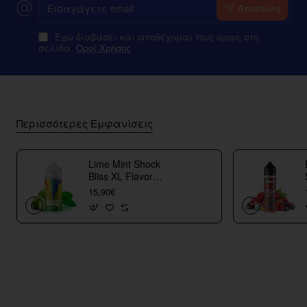
Αποστόλη
email
Έχω διαβάσει και αποδέχομαι τους όρους στη
σελίδα
Οροί Χρήσης
Περισσότερες Εμφανίσεις
Lime Mint Shock
Bliss XL Flavor
Shots
15,90€