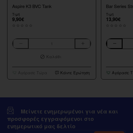
Aspire K3 BVC Tank
Bar Series St
Τιμή
Τιμή
9,90€
13,90€
Aspire
Bar
K3
Series
Καλάθι
BVC
Strawberry
Tank
Kiwi
10ml/120ml
Αγόρασε Τώρα
Κάντε Ερώτηση
Αγόρασε 
Μείνετε ενημερωμένοι για νέα και
προσφορές εγγραφόμενοι στο
ενημερωτικό μας δελτίο
Εισαγάγετε