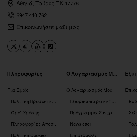
Αθηνά, Ταύρος Τ.Κ.17778
6947.440.762
Επικοινωνήστε μαζί μας
Πληροφορίες
Ο Λογαριασμός Μου
Για Εμάς
Ο Λογαριασμός Μου
Επικ
Πολιτική Προσωπικών Δεδομένων
Ιστορικό παραγγελιών
Οροί Χρήσης
Πρόγραμμα Συνεργατών
Χάρ
Πληροφορίες Αποστόλης
Newsletter
Πολ
Πολιτική Cookies
Επιστροφές
Blo