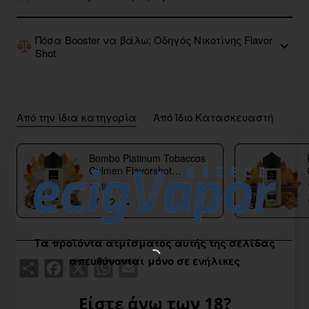
Πόσα Booster να βάλω; Οδηγός Νικοτίνης Flavor
Shot
Από την ίδια κατηγορία
Από Ίδιο Κατασκευαστή
Bombo Platinum Tobaccos
Culmen Flavorshot
40/120ml
18,90€
Τα προϊόντα ατμίσματος αυτής της σελίδας
απευθύνονται μόνο σε ενήλικες
Share
Facebook
X
WhatsApp
Email
Είστε άνω των 18?