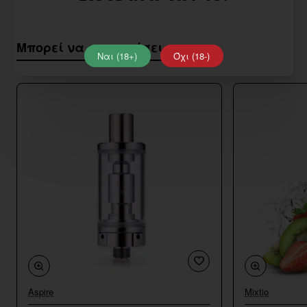
Μπορεί να σας αρέσει
Ναι (18+)
Όχι (18-)
Aspire
Mixtio